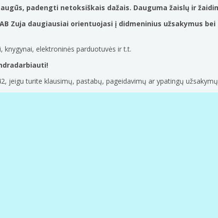
ti, saugūs, padengti netoksiškais dažais. Dauguma žaislų ir žai
UAB Zuja daugiausiai orientuojasi į didmeninius užsakymus bei
 knygynai, elektroninės parduotuvės ir t.t.
ndradarbiauti!
2, jeigu turite klausimų, pastabų, pageidavimų ar ypatingų užsakymų