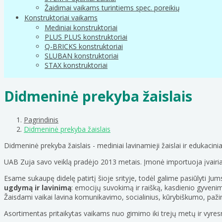
Žaidimai vaikams turintiems spec. poreikių
Konstruktoriai vaikams
Mediniai konstruktoriai
PLUS PLUS konstruktoriai
Q-BRICKS konstruktoriai
SLUBAN konstruktoriai
STAX konstruktoriai
Didmeninė prekyba žaislais
Pagrindinis
Didmeninė prekyba žaislais
Didmeninė prekyba žaislais - mediniai lavinamieji žaislai ir edukacinia
UAB Zuja savo veiklą pradėjo 2013 metais. Įmonė importuoja įvairias
Esame sukaupę didelę patirtį šioje srityje, todėl galime pasiūlyti Jum
ugdymą ir lavinimą
: emocijų suvokimą ir raišką, kasdienio gyvenim
Žaisdami vaikai lavina komunikavimo, socialinius, kūrybiškumo, paži
Asortimentas pritaikytas vaikams nuo gimimo iki trejų metų ir vyres