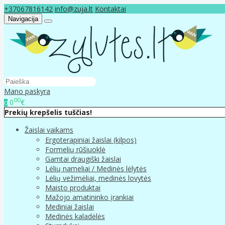
+37067816142
info@zuja.lt
Kontaktai
Navigacija
Mano paskyra
00
0
€
0
Prekių krepšelis tuščias!
Žaislai vaikams
Ergoterapiniai žaislai (kilpos)
Formelių rūšiuoklė
Gamtai draugiški žaislai
Lėlių nameliai / Medinės lėlytės
Lėlių vežimėliai, medinės lovytės
Maisto produktai
Mažojo amatininko įrankiai
Mediniai žaislai
Medinės kaladėlės