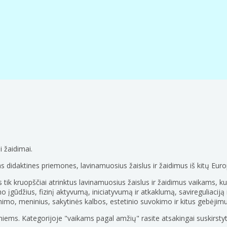
i žaidimai.
 didaktines priemones, lavinamuosius žaislus ir žaidimus iš kitų Euro
s tik kruopščiai atrinktus lavinamuosius žaislus ir žaidimus vaikams, ku
o įgūdžius, fizinį aktyvumą, iniciatyvumą ir atkaklumą, savireguliaciją
nimo, meninius, sakytinės kalbos, estetinio suvokimo ir kitus gebėjim
niems. Kategorijoje "vaikams pagal amžių" rasite atsakingai suskirsty