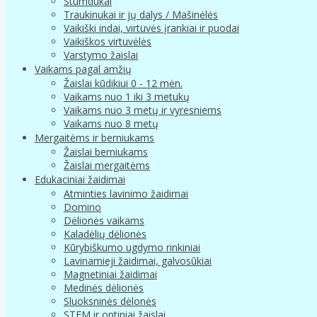
Stumdukai
Traukinukai ir jų dalys / Mašinėlės
Vaikiški indai, virtuvės įrankiai ir puodai
Vaikiškos virtuvėlės
Varstymo žaislai
Vaikams pagal amžių
Žaislai kūdikiui 0 - 12 mėn.
Vaikams nuo 1 iki 3 metukų
Vaikams nuo 3 metų ir vyresniems
Vaikams nuo 8 metų
Mergaitėms ir berniukams
Žaislai berniukams
Žaislai mergaitėms
Edukaciniai žaidimai
Atminties lavinimo žaidimai
Domino
Dėlionės vaikams
Kaladėlių dėlionės
Kūrybiškumo ugdymo rinkiniai
Lavinamieji žaidimai, galvosūkiai
Magnetiniai žaidimai
Medinės dėlionės
Sluoksninės dėlonės
STEM ir optiniai žaislai