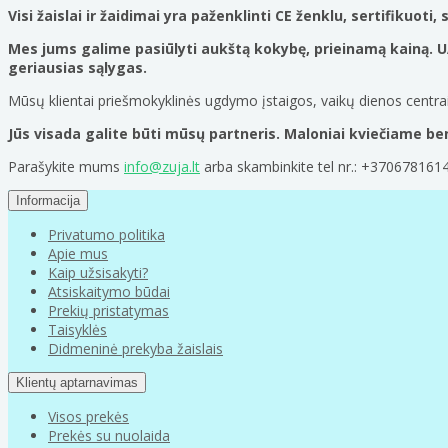
Visi žaislai ir žaidimai yra paženklinti CE ženklu, sertifikuo
Mes jums galime pasiūlyti aukštą kokybę, prieinamą kainą. 
geriausias sąlygas.
Mūsų klientai priešmokyklinės ugdymo įstaigos, vaikų dienos centrai,
Jūs visada galite būti mūsų partneris. Maloniai kviečiame be
Parašykite mums
info@zuja.lt
arba skambinkite tel nr.: +3706781614
Informacija
Privatumo politika
Apie mus
Kaip užsisakyti?
Atsiskaitymo būdai
Prekių pristatymas
Taisyklės
Didmeninė prekyba žaislais
Klientų aptarnavimas
Visos prekės
Prekės su nuolaida