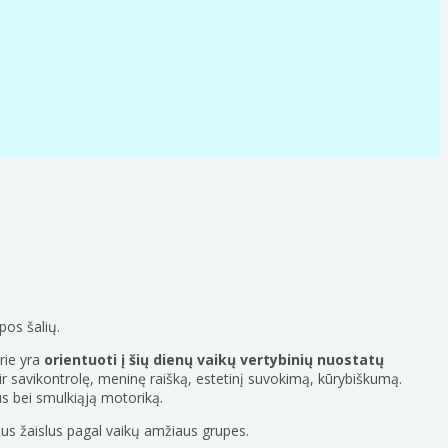
pos šalių.
rie yra
orientuoti į šių dienų vaikų vertybinių nuostatų
 ir savikontrolę, meninę raišką, estetinį suvokimą, kūrybiškumą.
us bei smulkiąją motoriką.
tus žaislus pagal vaikų amžiaus grupes.