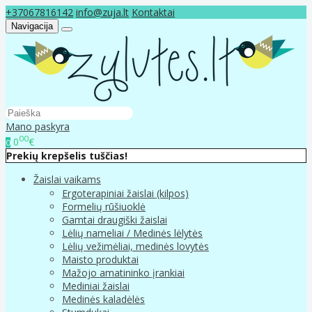
+37067816142
info@zuja.lt
Kontaktai
Navigacija
Mano paskyra
00
0
€
0
Prekių krepšelis tuščias!
Žaislai vaikams
Ergoterapiniai žaislai (kilpos)
Formelių rūšiuoklė
Gamtai draugiški žaislai
Lėlių nameliai / Medinės lėlytės
Lėlių vežimėliai, medinės lovytės
Maisto produktai
Mažojo amatininko įrankiai
Mediniai žaislai
Medinės kaladėlės