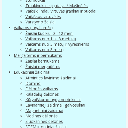
Stumdukai
Traukinukai ir jų dalys / Mašinėlės
Vaikiški indai, virtuvės įrankiai ir puodai
Vaikiškos virtuvėlės
Varstymo žaislai
Vaikams pagal amžių
Žaislai kūdikiui 0 - 12 mėn.
Vaikams nuo 1 iki 3 metukų
Vaikams nuo 3 metų ir vyresniems
Vaikams nuo 8 metų
Mergaitėms ir berniukams
Žaislai berniukams
Žaislai mergaitėms
Edukaciniai žaidimai
Atminties lavinimo žaidimai
Domino
Dėlionės vaikams
Kaladėlių dėlionės
Kūrybiškumo ugdymo rinkiniai
Lavinamieji žaidimai, galvosūkiai
Magnetiniai žaidimai
Medinės dėlionės
Sluoksninės dėlonės
STEM ir optiniai žaislai