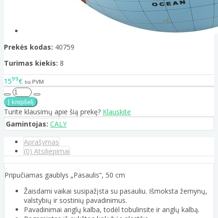
Prekės kodas:
40759
Turimas kiekis:
8
99
15
€
su PVM
Turite klausimų apie šią prekę?
Klauskite
Gamintojas:
CALY
Aprašymas
(0) Atsiliepimai
Pripučiamas gaublys „Pasaulis“, 50 cm
Žaisdami vaikai susipažįsta su pasauliu. Išmoksta žemynų,
valstybių ir sostinių pavadinimus.
Pavadinimai anglų kalba, todėl tobulinsite ir anglų kalbą.