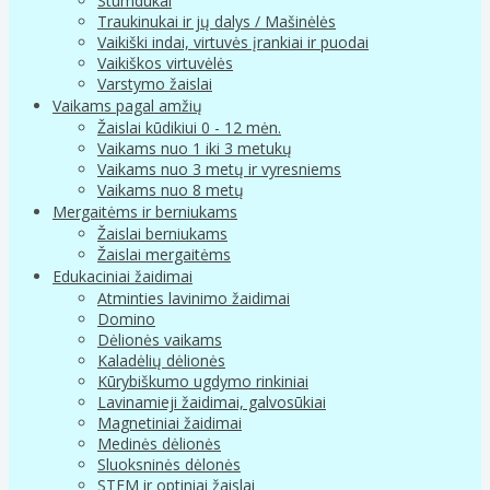
Stumdukai
Traukinukai ir jų dalys / Mašinėlės
Vaikiški indai, virtuvės įrankiai ir puodai
Vaikiškos virtuvėlės
Varstymo žaislai
Vaikams pagal amžių
Žaislai kūdikiui 0 - 12 mėn.
Vaikams nuo 1 iki 3 metukų
Vaikams nuo 3 metų ir vyresniems
Vaikams nuo 8 metų
Mergaitėms ir berniukams
Žaislai berniukams
Žaislai mergaitėms
Edukaciniai žaidimai
Atminties lavinimo žaidimai
Domino
Dėlionės vaikams
Kaladėlių dėlionės
Kūrybiškumo ugdymo rinkiniai
Lavinamieji žaidimai, galvosūkiai
Magnetiniai žaidimai
Medinės dėlionės
Sluoksninės dėlonės
STEM ir optiniai žaislai