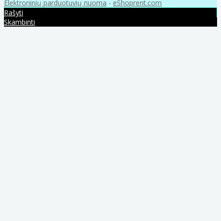
Elektroninių parduotuvių nuoma
-
eShoprent.com
Rašyti
Skambinti