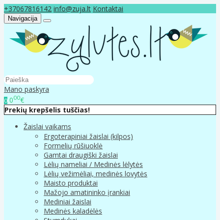
+37067816142
info@zuja.lt
Kontaktai
Navigacija
Mano paskyra
00
0
€
0
Prekių krepšelis tuščias!
Žaislai vaikams
Ergoterapiniai žaislai (kilpos)
Formelių rūšiuoklė
Gamtai draugiški žaislai
Lėlių nameliai / Medinės lėlytės
Lėlių vežimėliai, medinės lovytės
Maisto produktai
Mažojo amatininko įrankiai
Mediniai žaislai
Medinės kaladėlės