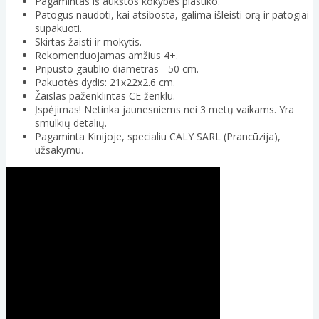
Pagamintas iš aukštos kokybės plastiko.
Patogus naudoti, kai atsibosta, galima išleisti orą ir patogiai
supakuoti.
Skirtas žaisti ir mokytis.
Rekomenduojamas amžius 4+.
Pripūsto gaublio diametras - 50 cm.
Pakuotės dydis: 21x22x2.6 cm.
Žaislas paženklintas CE ženklu.
Įspėjimas! Netinka jaunesniems nei 3 metų vaikams. Yra
smulkių detalių.
Pagaminta Kinijoje, specialiu CALY SARL (Prancūzija),
užsakymu.