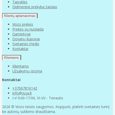
Taisyklės
Didmeninė prekyba žaislais
Klientų aptarnavimas
Visos prekės
Prekės su nuolaida
Gamintojai
Dovanų kuponai
Svetainės medis
Kontaktai
Klientams
Klientams
Užsakymų istorija
Kontaktai
+37067816142
info@zuja.lt
I-V 9:00-17:00, VI-VII - Teirautis
2026 © Visos teisės saugomos. Kopijuoti, platinti svetainės turinį
be autorių sutikimo draudžiama.