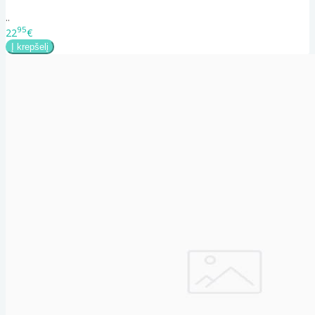
..
95
22
€