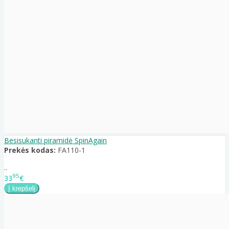
Besisukanti piramidė SpinAgain
Prekės kodas:
FA110-1
..
95
33
€