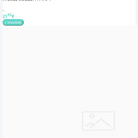
..
95
21
€