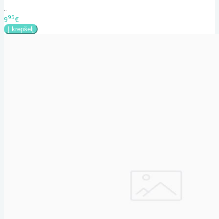
..
95
9
€