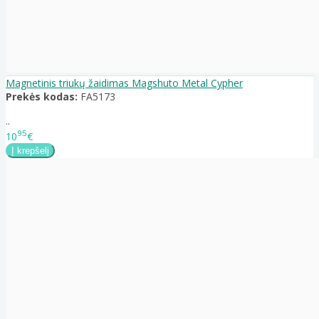
Magnetinis triukų žaidimas Magshuto Metal Cypher
Prekės kodas:
FA5173
..
95
10
€