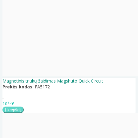
Magnetinis triukų žaidimas Magshuto Quick Circuit
Prekės kodas:
FA5172
..
95
10
€