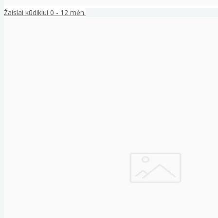
Žaislai kūdikiui 0 - 12 mėn.