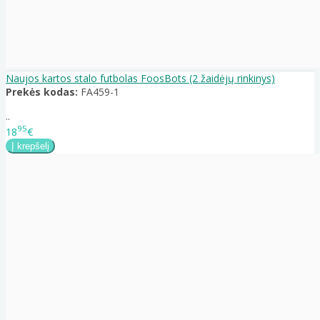
Naujos kartos stalo futbolas FoosBots (2 žaidėjų rinkinys)
Prekės kodas:
FA459-1
..
95
18
€