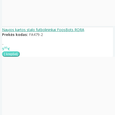
Naujos kartos stalo futbolininkai FoosBots RORA
Prekės kodas:
FA479-2
..
95
9
€