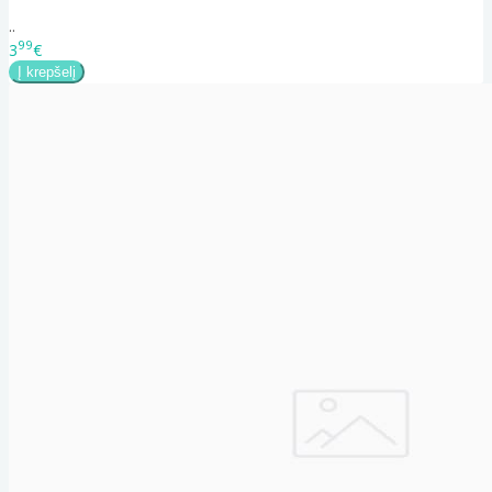
..
99
3
€