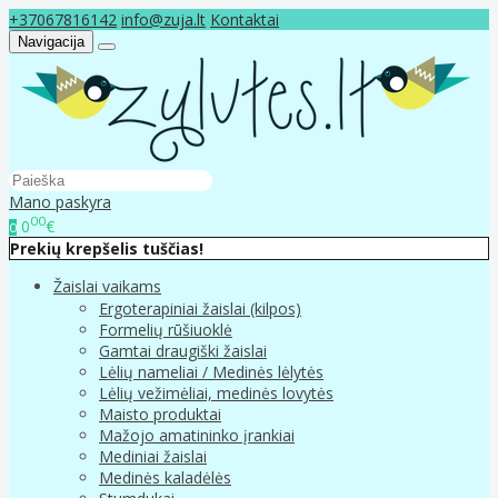
+37067816142
info@zuja.lt
Kontaktai
Navigacija
Mano paskyra
00
0
€
0
Prekių krepšelis tuščias!
Žaislai vaikams
Ergoterapiniai žaislai (kilpos)
Formelių rūšiuoklė
Gamtai draugiški žaislai
Lėlių nameliai / Medinės lėlytės
Lėlių vežimėliai, medinės lovytės
Maisto produktai
Mažojo amatininko įrankiai
Mediniai žaislai
Medinės kaladėlės