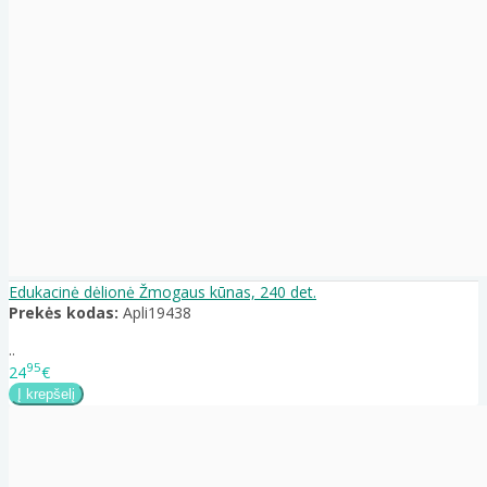
Edukacinė dėlionė Žmogaus kūnas, 240 det.
Prekės kodas:
Apli19438
..
95
24
€