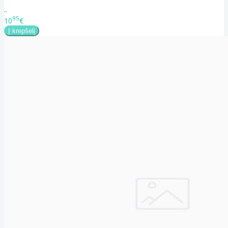
..
95
10
€