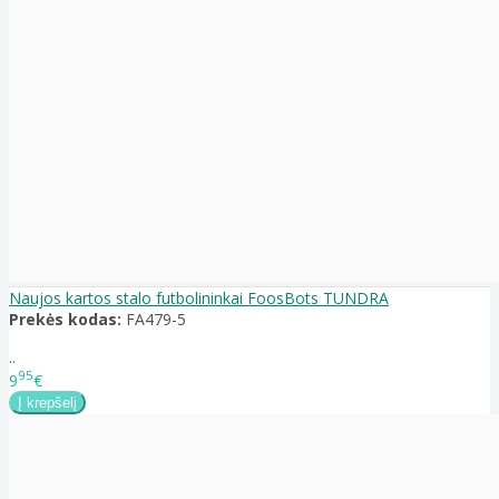
Naujos kartos stalo futbolininkai FoosBots TUNDRA
Prekės kodas:
FA479-5
..
95
9
€