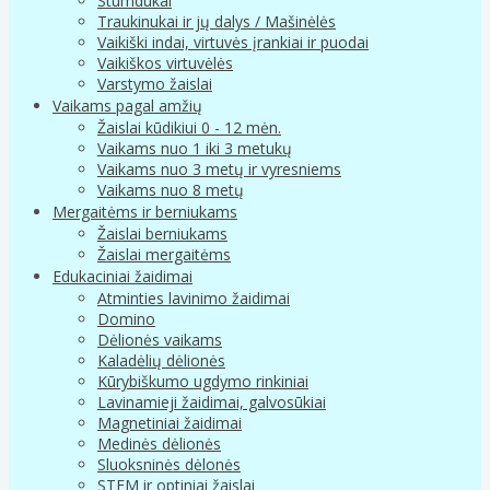
Stumdukai
Traukinukai ir jų dalys / Mašinėlės
Vaikiški indai, virtuvės įrankiai ir puodai
Vaikiškos virtuvėlės
Varstymo žaislai
Vaikams pagal amžių
Žaislai kūdikiui 0 - 12 mėn.
Vaikams nuo 1 iki 3 metukų
Vaikams nuo 3 metų ir vyresniems
Vaikams nuo 8 metų
Mergaitėms ir berniukams
Žaislai berniukams
Žaislai mergaitėms
Edukaciniai žaidimai
Atminties lavinimo žaidimai
Domino
Dėlionės vaikams
Kaladėlių dėlionės
Kūrybiškumo ugdymo rinkiniai
Lavinamieji žaidimai, galvosūkiai
Magnetiniai žaidimai
Medinės dėlionės
Sluoksninės dėlonės
STEM ir optiniai žaislai