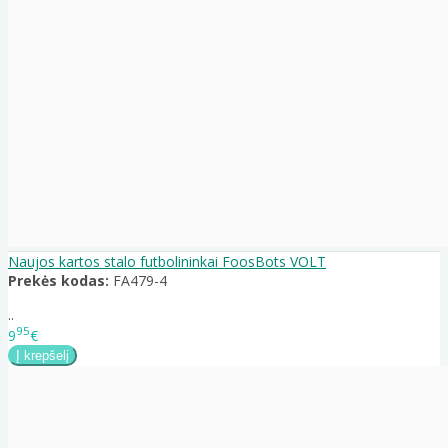
Naujos kartos stalo futbolininkai FoosBots VOLT
Prekės kodas:
FA479-4
..
95
9
€