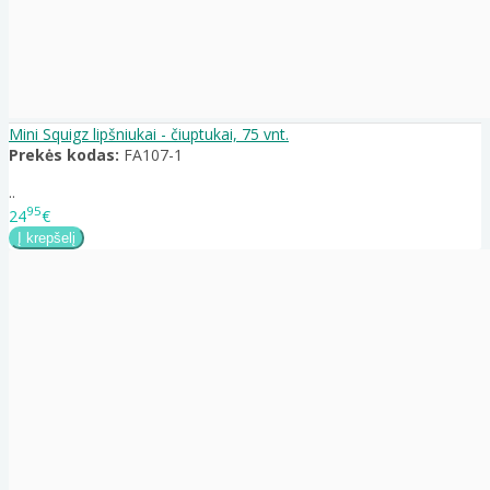
Mini Squigz lipšniukai - čiuptukai, 75 vnt.
Prekės kodas:
FA107-1
..
95
24
€