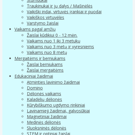
Stumdukai
Traukinukai ir jų dalys / Mašinėlės
Vaikiški indai, virtuvės įrankiai ir puodai
Vaikiškos virtuvėlės
Varstymo žaislai
Vaikams pagal amžių
Žaislai kūdikiui 0 - 12 mėn.
Vaikams nuo 1 iki 3 metukų
Vaikams nuo 3 metų ir vyresniems
Vaikams nuo 8 metų
Mergaitėms ir berniukams
Žaislai berniukams
Žaislai mergaitėms
Edukaciniai žaidimai
Atminties lavinimo žaidimai
Domino
Dėlionės vaikams
Kaladėlių dėlionės
Kūrybiškumo ugdymo rinkiniai
Lavinamieji žaidimai, galvosūkiai
Magnetiniai žaidimai
Medinės dėlionės
Sluoksninės dėlonės
STEM ir optiniai žaislai