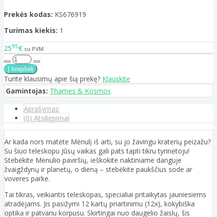
Prekės kodas:
KS676919
Turimas kiekis:
1
95
25
€
su PVM
Turite klausimų apie šią prekę?
Klauskite
Gamintojas:
Thames & Kosmos
Aprašymas
(0) Atsiliepimai
Ar kada nors matėte Mėnulį iš arti, su jo žavingu kraterių peizažu?
Su šiuo teleskopu Jūsų vaikas gali pats tapti tikru tyrinėtoju!
Stebėkite Mėnulio paviršių, ieškokite naktiniame danguje
žvaigždynų ir planetų, o dieną – stebėkite paukščius sode ar
voveres parke.
Tai tikras, veikiantis teleskopas, specialiai pritaikytas jauniesiems
atradėjams. Jis pasižymi 12 kartų priartinimu (12x), kokybiška
optika ir patvariu korpusu. Skirtingai nuo daugelio žaislų, šis