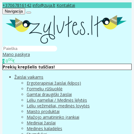
+37067816142
info@zuja.lt
Kontaktai
Navigacija
Mano paskyra
00
0
€
0
Prekių krepšelis tuščias!
Žaislai vaikams
Ergoterapiniai žaislai (kilpos)
Formelių rūšiuoklė
Gamtai draugiški žaislai
Lėlių nameliai / Medinės lėlytės
Lėlių vežimėliai, medinės lovytės
Maisto produktai
Mažojo amatininko įrankiai
Mediniai žaislai
Medinės kaladėlės