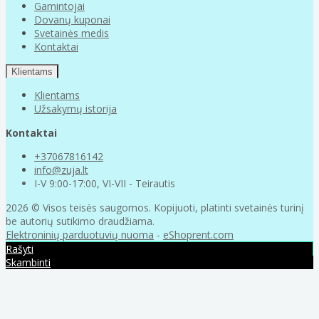
Gamintojai
Dovanų kuponai
Svetainės medis
Kontaktai
Klientams
Klientams
Užsakymų istorija
Kontaktai
+37067816142
info@zuja.lt
I-V 9:00-17:00, VI-VII - Teirautis
2026 © Visos teisės saugomos. Kopijuoti, platinti svetainės turinį
be autorių sutikimo draudžiama.
Elektroninių parduotuvių nuoma
-
eShoprent.com
Rašyti
Skambinti