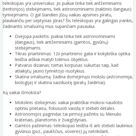
teleskopas yra universalus: jis puikiai tinka tiek antžeminiams
(teritorijos) stebėjimams, tiek astronominiams (naktinio dangaus)
tyrinėjimams. O gal šiandien Jūsų vaikas apsimes piratu,
plaukiančiu per septynias jūras? Šis teleskopas yra galingas įrankis,
žadinantis smalsumą mus supančiam pasauliui.
Dvejopa paskirtis: puikiai tinka tiek astronominiams
(dangaus), tiek antžeminiams (gamtos, gyvūnų)
stebėjimams.
Tikras priartinimas: 12x priartinimo galia ir kokybiška optika
leidžia aiškiai matyti tolimus objektus.
Patvarus dizainas: tvirtas korpusas sukurtas taip, kad
atlaikytų jauno tyrinėtojo nuotykius.
Skatina smalsumą: žadina domėjimąsi mokslu (astronomija,
biologija) ir skatina vaizduotę (piratų žaidimai).
Ką vaikai išmoksta?
Mokslinis stebėjimas: vaikai praktiškai mokosi naudotis
optiniu prietaisu, fokusuoti vaizdą ir stebėti detales.
Astronomijos pagrindai: tai pirmoji pažintis su Mėnulio
krateriais, planetomis ir žvaigždynais.
Gamtos pažinimas: teleskopas leidžia iš arti stebėti laukinius
gyvūnus (pvz., paukščius, voveres) jų netrikdant.