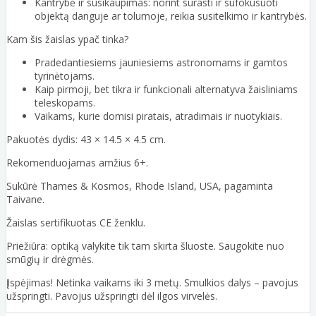
Kantrybė ir susikaupimas: norint surasti ir sufokusuoti
objektą danguje ar tolumoje, reikia susitelkimo ir kantrybės.
Kam šis žaislas ypač tinka?
Pradedantiesiems jauniesiems astronomams ir gamtos
tyrinėtojams.
Kaip pirmoji, bet tikra ir funkcionali alternatyva žaisliniams
teleskopams.
Vaikams, kurie domisi piratais, atradimais ir nuotykiais.
Pakuotės dydis: 43 × 14.5 × 4.5 cm.
Rekomenduojamas amžius 6+.
Sukūrė Thames & Kosmos, Rhode Island, USA, pagaminta
Taivane.
Žaislas sertifikuotas CE ženklu.
Priežiūra: optiką valykite tik tam skirta šluoste. Saugokite nuo
smūgių ir drėgmės.
Į
spėjimas! Netinka vaikams iki 3 metų. Smulkios dalys – pavojus
užspringti. Pavojus užspringti dėl ilgos virvelės.