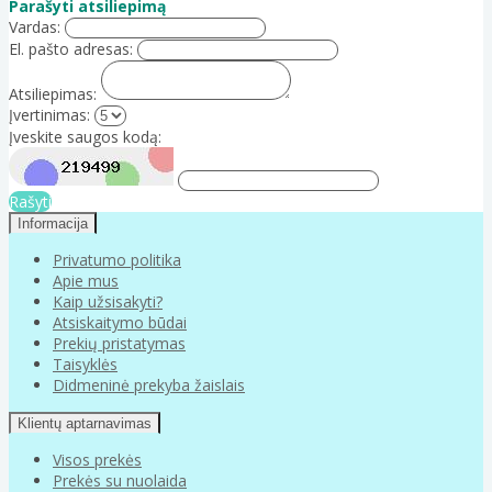
Parašyti atsiliepimą
Vardas:
El. pašto adresas:
Atsiliepimas:
Įvertinimas:
Įveskite saugos kodą:
Rašyti
Informacija
Privatumo politika
Apie mus
Kaip užsisakyti?
Atsiskaitymo būdai
Prekių pristatymas
Taisyklės
Didmeninė prekyba žaislais
Klientų aptarnavimas
Visos prekės
Prekės su nuolaida