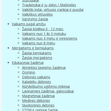
Stumdukai
Traukinukai ir jų dalys / Mašinėlės
Vaikiški indai, virtuvės įrankiai ir puodai
Vaikiškos virtuvėlės
Varstymo žaislai
Vaikams pagal amžių
Žaislai kūdikiui 0 - 12 mėn.
Vaikams nuo 1 iki 3 metukų
Vaikams nuo 3 metų ir vyresniems
Vaikams nuo 8 metų
Mergaitėms ir berniukams
Žaislai berniukams
Žaislai mergaitėms
Edukaciniai žaidimai
Atminties lavinimo žaidimai
Domino
Dėlionės vaikams
Kaladėlių dėlionės
Kūrybiškumo ugdymo rinkiniai
Lavinamieji žaidimai, galvosūkiai
Magnetiniai žaidimai
Medinės dėlionės
Sluoksninės dėlonės
STEM ir optiniai žaislai