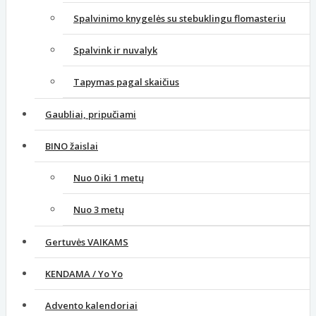
Spalvinimo knygelės su stebuklingu flomasteriu
Spalvink ir nuvalyk
Tapymas pagal skaičius
Gaubliai, pripučiami
BINO žaislai
Nuo 0 iki 1 metų
Nuo 3 metų
Gertuvės VAIKAMS
KENDAMA / Yo Yo
Advento kalendoriai