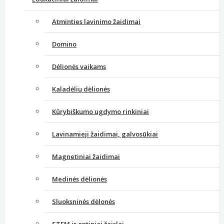
Atminties lavinimo žaidimai
Domino
Dėlionės vaikams
Kaladėlių dėlionės
Kūrybiškumo ugdymo rinkiniai
Lavinamieji žaidimai, galvosūkiai
Magnetiniai žaidimai
Medinės dėlionės
Sluoksninės dėlonės