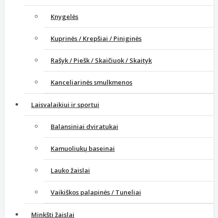
Knygelės
Kuprinės / Krepšiai / Piniginės
Rašyk / Piešk / Skaičiuok / Skaityk
Kanceliarinės smulkmenos
Laisvalaikiui ir sportui
Balansiniai dviratukai
Kamuoliukų baseinai
Lauko žaislai
Vaikiškos palapinės / Tuneliai
Minkšti žaislai