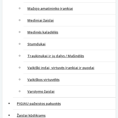
Mažojo amatininko įrankiai
Mediniai žaislai
Medinės kaladėlės
Stumdukai
Traukinukai ir jų dalys / Mašinėlės
Vaikiški indai, virtuvės įrankiai ir puodai
Vaikiškos virtuvėlės
Varstymo žaislai
PIGIAU pažeistos pakuotės
Žaislai kūdikiams