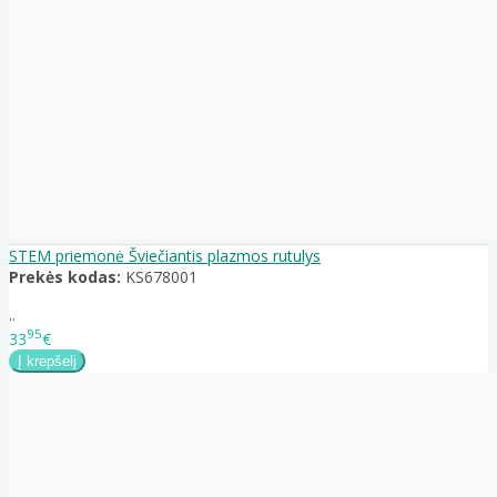
STEM priemonė Šviečiantis plazmos rutulys
Prekės kodas:
KS678001
..
95
33
€