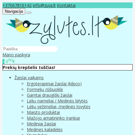
+37067816142
info@zuja.lt
Kontaktai
Navigacija
Mano paskyra
00
0
€
0
Prekių krepšelis tuščias!
Žaislai vaikams
Ergoterapiniai žaislai (kilpos)
Formelių rūšiuoklė
Gamtai draugiški žaislai
Lėlių nameliai / Medinės lėlytės
Lėlių vežimėliai, medinės lovytės
Maisto produktai
Mažojo amatininko įrankiai
Mediniai žaislai
Medinės kaladėlės