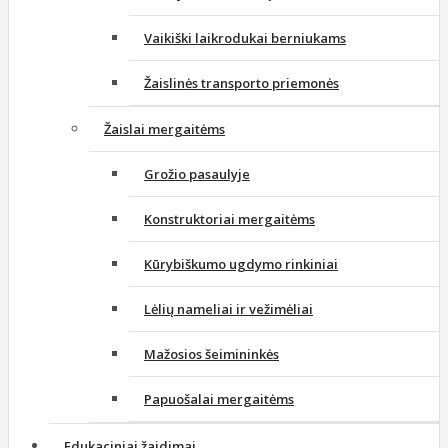
Vaikiški laikrodukai berniukams
Žaislinės transporto priemonės
Žaislai mergaitėms
Grožio pasaulyje
Konstruktoriai mergaitėms
Kūrybiškumo ugdymo rinkiniai
Lėlių nameliai ir vežimėliai
Mažosios šeimininkės
Papuošalai mergaitėms
Edukaciniai žaidimai