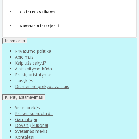
CD ir DVD vaikams
Kambario interjerui
Informacija
Privatumo politika
Apie mus
Kaip užsisakyti?
Atsiskaitymo būdai
Prekių pristatymas
Taisyklės
Didmeninė prekyba žaislais
Klientų aptarnavimas
Visos prekės
Prekės su nuolaida
Gamintojai
Dovanų kuponai
Svetainės medis
Kontaktai