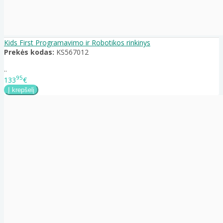
Kids First Programavimo ir Robotikos rinkinys
Prekės kodas:
KS567012
..
95
133
€