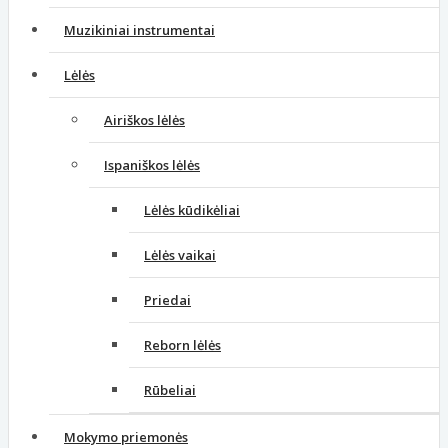
Muzikiniai instrumentai
Lėlės
Airiškos lėlės
Ispaniškos lėlės
Lėlės kūdikėliai
Lėlės vaikai
Priedai
Reborn lėlės
Rūbeliai
Mokymo priemonės