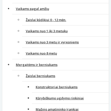
Vaikams pagal amžių
Žaislai kūdikiui 0 - 12 mėn.
Vaikams nuo 1 iki 3 metukų
Vaikams nuo 3 metų ir vyresniems
Vaikams nuo 8 metų
Mergaitėms ir berniukams
Žaislai berniukams
Konstruktoriai berniukams
Kūrybiškumo ugdymo rinkiniai
Mažojo amatininko įrankiai