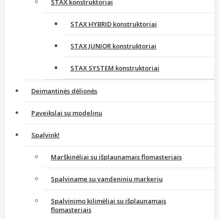
STAX konstruktoriai
STAX HYBRID konstruktoriai
STAX JUNIOR konstruktoriai
STAX SYSTEM konstruktoriai
Deimantinės dėlionės
Paveikslai su modelinu
Spalvink!
Marškinėliai su išplaunamais flomasteriais
Spalviname su vandeniniu markeriu
Spalvinimo kilimėliai su išplaunamais
flomasteriais