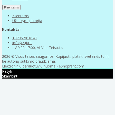
Klientams
Klientams
Užsakymų istorija
Kontaktai
+37067816142
info@zuja.lt
I-V 9:00-17:00, VI-VII - Teirautis
2026 © Visos teisės saugomos. Kopijuoti, platinti svetainės turinį
be autorių sutikimo draudžiama.
Elektroninių parduotuvių nuoma
-
eShoprent.com
Rašyti
Skambinti