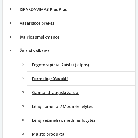
IŠPARDAVIMAS Plus Plus
Vasariškos prekės
Įvairios smulkmenos
Žaislai vaikams
Ergoterapiniai žaislai (kilpos)
Formelių rūšiuoklė
Gamtai draugiški žaislai
Lėlių nameliai / Medinės lėlytės
Lėlių vežimėliai, medinės lovytės
Maisto produktai