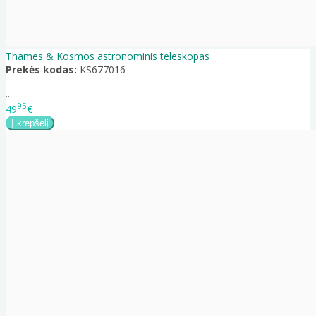
Thames & Kosmos astronominis teleskopas
Prekės kodas:
KS677016
..
95
49
€