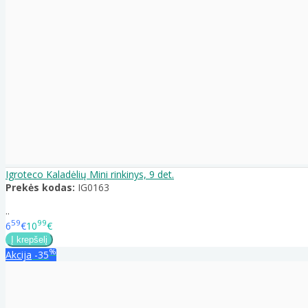
Igroteco Kaladėlių Mini rinkinys, 9 det.
Prekės kodas:
IG0163
..
59
99
6
€
10
€
%
Akcija
-35