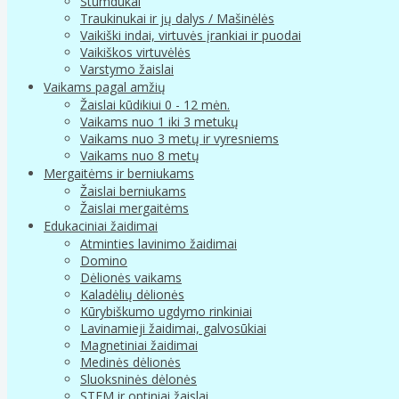
Stumdukai
Traukinukai ir jų dalys / Mašinėlės
Vaikiški indai, virtuvės įrankiai ir puodai
Vaikiškos virtuvėlės
Varstymo žaislai
Vaikams pagal amžių
Žaislai kūdikiui 0 - 12 mėn.
Vaikams nuo 1 iki 3 metukų
Vaikams nuo 3 metų ir vyresniems
Vaikams nuo 8 metų
Mergaitėms ir berniukams
Žaislai berniukams
Žaislai mergaitėms
Edukaciniai žaidimai
Atminties lavinimo žaidimai
Domino
Dėlionės vaikams
Kaladėlių dėlionės
Kūrybiškumo ugdymo rinkiniai
Lavinamieji žaidimai, galvosūkiai
Magnetiniai žaidimai
Medinės dėlionės
Sluoksninės dėlonės
STEM ir optiniai žaislai