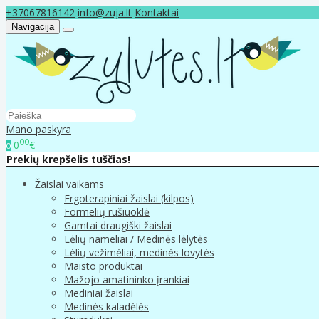
+37067816142
info@zuja.lt
Kontaktai
Navigacija
Mano paskyra
00
0
€
0
Prekių krepšelis tuščias!
Žaislai vaikams
Ergoterapiniai žaislai (kilpos)
Formelių rūšiuoklė
Gamtai draugiški žaislai
Lėlių nameliai / Medinės lėlytės
Lėlių vežimėliai, medinės lovytės
Maisto produktai
Mažojo amatininko įrankiai
Mediniai žaislai
Medinės kaladėlės