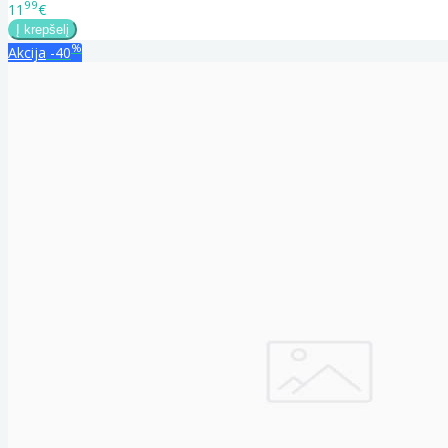
99
11
€
%
Akcija
-40