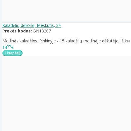
Kaladėlių dėlionė, Meškutis, 3+
Prekės kodas:
BN13207
Medinės kaladėlės. Rinkinyje - 15 kaladėlių medinėje dėžutėje, iš kuri
99
14
€