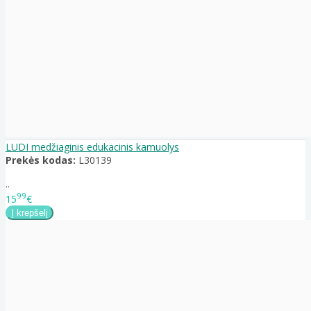
LUDI medžiaginis edukacinis kamuolys
Prekės kodas:
L30139
..
99
15
€