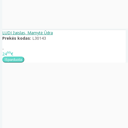
LUDI žaislas, Mamytė Ūdra
Prekės kodas:
L30143
..
99
24
€