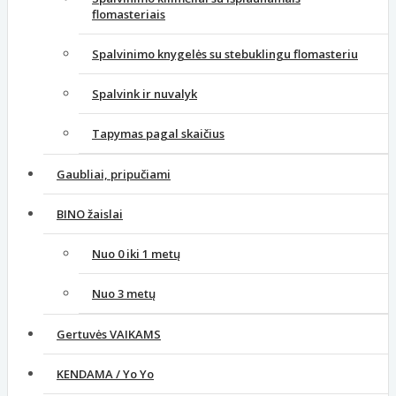
flomasteriais
Spalvinimo knygelės su stebuklingu flomasteriu
Spalvink ir nuvalyk
Tapymas pagal skaičius
Gaubliai, pripučiami
BINO žaislai
Nuo 0 iki 1 metų
Nuo 3 metų
Gertuvės VAIKAMS
KENDAMA / Yo Yo