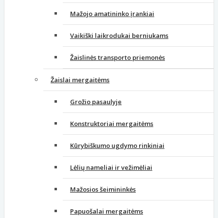
Mažojo amatininko įrankiai
Vaikiški laikrodukai berniukams
Žaislinės transporto priemonės
Žaislai mergaitėms
Grožio pasaulyje
Konstruktoriai mergaitėms
Kūrybiškumo ugdymo rinkiniai
Lėlių nameliai ir vežimėliai
Mažosios šeimininkės
Papuošalai mergaitėms