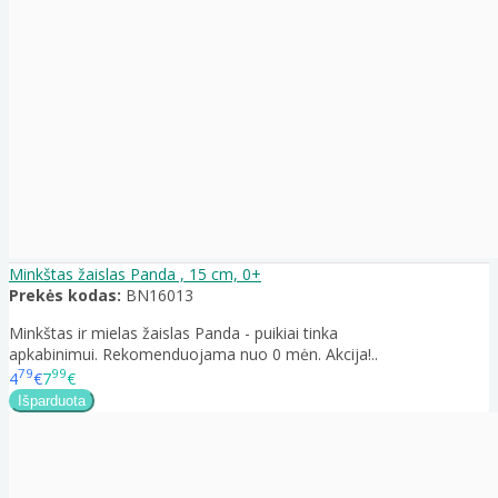
Minkštas žaislas Panda , 15 cm, 0+
Prekės kodas:
BN16013
Minkštas ir mielas žaislas Panda - puikiai tinka
apkabinimui. Rekomenduojama nuo 0 mėn. Akcija!..
79
99
4
€
7
€