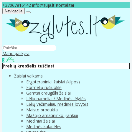
+37067816142
info@zuja.lt
Kontaktai
Navigacija
Mano paskyra
00
0
€
0
Prekių krepšelis tuščias!
Žaislai vaikams
Ergoterapiniai žaislai (kilpos)
Formelių rūšiuoklė
Gamtai draugiški žaislai
Lėlių nameliai / Medinės lėlytės
Lėlių vežimėliai, medinės lovytės
Maisto produktai
Mažojo amatininko įrankiai
Mediniai žaislai
Medinės kaladėlės