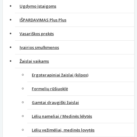
Ugdymo įstaigoms
IŠPARDAVIMAS Plus Plus
Vasariškos prekės
Įvairios smulkmenos
Žaislai vaikams
Ergoterapiniai žaislai (kilpos)
Formelių rūšiuoklė
Gamtai draugiški žaislai
Lėlių nameliai / Medinės lėlytės
Lėlių vežimėliai, medinės lovytės