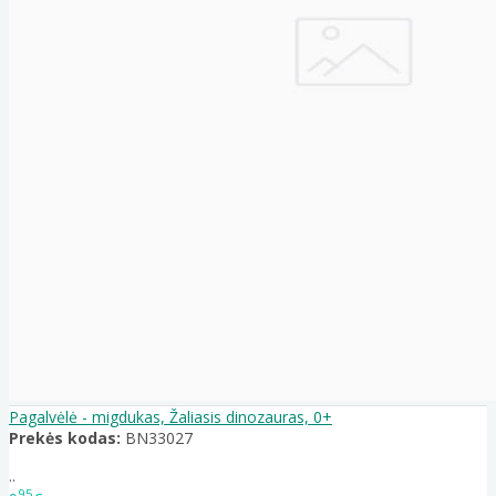
Pagalvėlė - migdukas, Žaliasis dinozauras, 0+
Prekės kodas:
BN33027
..
95