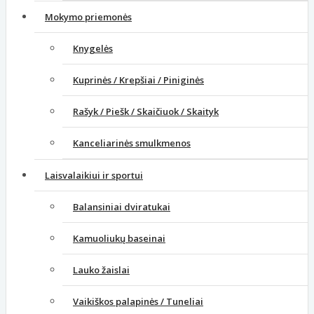
Mokymo priemonės
Knygelės
Kuprinės / Krepšiai / Piniginės
Rašyk / Piešk / Skaičiuok / Skaityk
Kanceliarinės smulkmenos
Laisvalaikiui ir sportui
Balansiniai dviratukai
Kamuoliukų baseinai
Lauko žaislai
Vaikiškos palapinės / Tuneliai