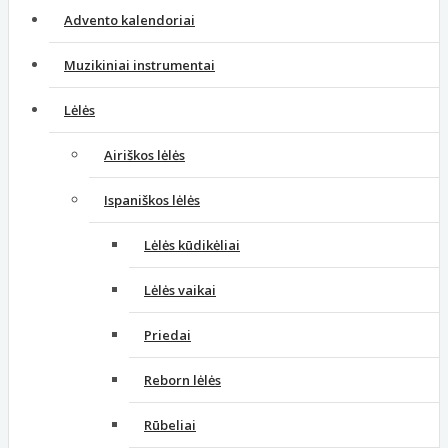
Advento kalendoriai
Muzikiniai instrumentai
Lėlės
Airiškos lėlės
Ispaniškos lėlės
Lėlės kūdikėliai
Lėlės vaikai
Priedai
Reborn lėlės
Rūbeliai