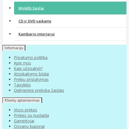
Minkšti žaislai
CD ir DVD vaikams
Kambario interjerui
Informacija
Privatumo politika
Apie mus
Kaip užsisakyti?
Atsiskaitymo būdai
Prekių pristatymas
Taisyklės
Didmeninė prekyba žaislais
Klientų aptarnavimas
Visos prekės
Prekės su nuolaida
Gamintojai
Dovanų kuponai