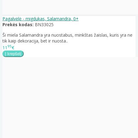
Pagalvėlė - migdukas, Salamandra, 0+
Prekės kodas:
BN33025
Ši miela Salamandra yra nuostabus, minkštas žaislas, kuris yra ne
tik kaip dekoracija, bet ir nuosta..
95
11
€