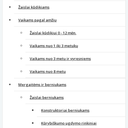
Žaislai kūdikiams
Vaikams pagal amžių
Žaislai kūdikiui 0 - 12 mėn.
Vaikams nuo 1 iki 3 metukų
Vaikams nuo 3 metų ir vyresniems
Vaikams nuo 8 metų
Mergaitėms ir berniukams
Žaislai berniukams
Konstruktoriai berniukams
Kūrybiškumo ugdymo rinkiniai