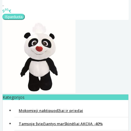
..
95
9
€
Kategorijos
Mokomieji naktipuodžiai ir priedai
Tamsoje šviečiantys marškinėliai AKCIJA -40%