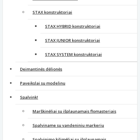
STAX konstruktoriai
STAX HYBRID konstruktoriai
STAX JUNIOR konstruktoriai
STAX SYSTEM konstruktoriai
Deimantinės dėlionės
Paveikslai su modelinu
Spalvink!
Marškinėliai su išplaunamais flomasteriais
Spalviname su vandeniniu markeriu
Spalvinimo kilimėliai su išplaunamais