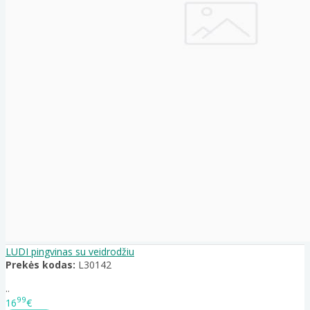
LUDI pingvinas su veidrodžiu
Prekės kodas:
L30142
..
99
16
€