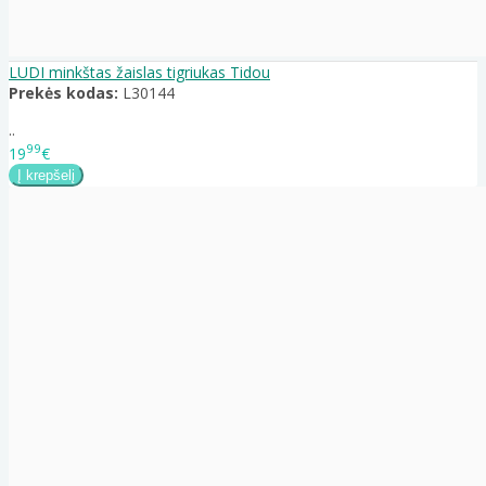
LUDI minkštas žaislas tigriukas Tidou
Prekės kodas:
L30144
..
99
19
€