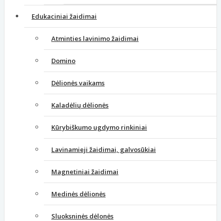
Edukaciniai žaidimai
Atminties lavinimo žaidimai
Domino
Dėlionės vaikams
Kaladėlių dėlionės
Kūrybiškumo ugdymo rinkiniai
Lavinamieji žaidimai, galvosūkiai
Magnetiniai žaidimai
Medinės dėlionės
Sluoksninės dėlonės