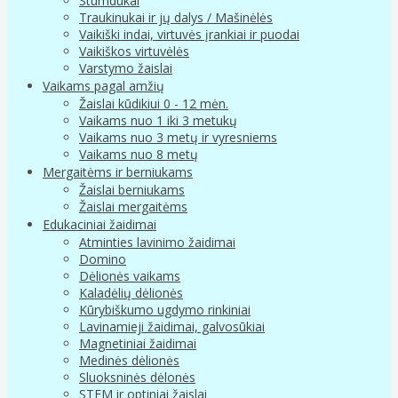
Stumdukai
Traukinukai ir jų dalys / Mašinėlės
Vaikiški indai, virtuvės įrankiai ir puodai
Vaikiškos virtuvėlės
Varstymo žaislai
Vaikams pagal amžių
Žaislai kūdikiui 0 - 12 mėn.
Vaikams nuo 1 iki 3 metukų
Vaikams nuo 3 metų ir vyresniems
Vaikams nuo 8 metų
Mergaitėms ir berniukams
Žaislai berniukams
Žaislai mergaitėms
Edukaciniai žaidimai
Atminties lavinimo žaidimai
Domino
Dėlionės vaikams
Kaladėlių dėlionės
Kūrybiškumo ugdymo rinkiniai
Lavinamieji žaidimai, galvosūkiai
Magnetiniai žaidimai
Medinės dėlionės
Sluoksninės dėlonės
STEM ir optiniai žaislai