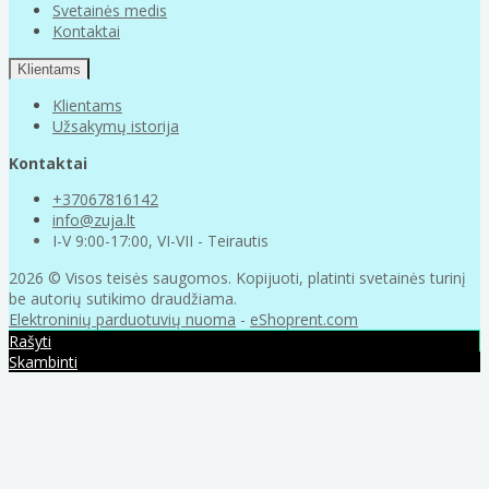
Svetainės medis
Kontaktai
Klientams
Klientams
Užsakymų istorija
Kontaktai
+37067816142
info@zuja.lt
I-V 9:00-17:00, VI-VII - Teirautis
2026 © Visos teisės saugomos. Kopijuoti, platinti svetainės turinį
be autorių sutikimo draudžiama.
Elektroninių parduotuvių nuoma
-
eShoprent.com
Rašyti
Skambinti