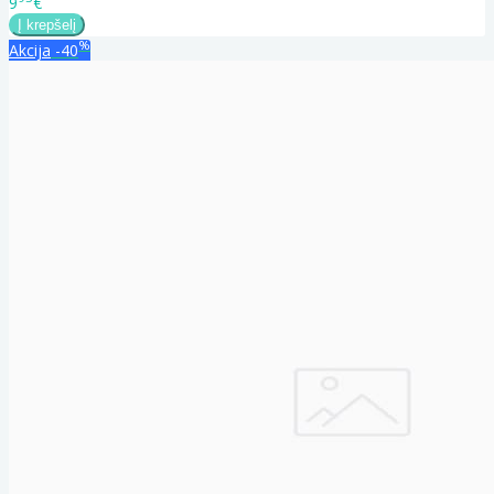
9
€
%
Akcija
-40