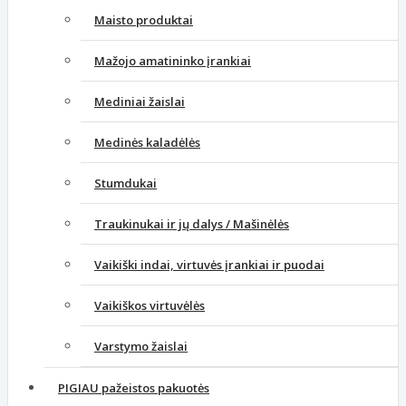
Maisto produktai
Mažojo amatininko įrankiai
Mediniai žaislai
Medinės kaladėlės
Stumdukai
Traukinukai ir jų dalys / Mašinėlės
Vaikiški indai, virtuvės įrankiai ir puodai
Vaikiškos virtuvėlės
Varstymo žaislai
PIGIAU pažeistos pakuotės