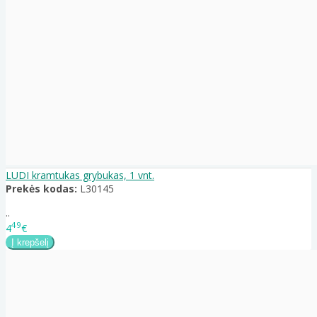
LUDI kramtukas grybukas, 1 vnt.
Prekės kodas:
L30145
..
49
4
€