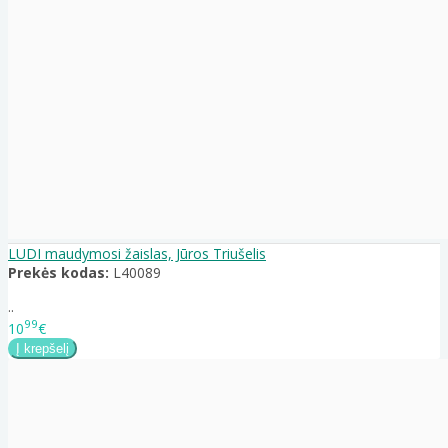
LUDI maudymosi žaislas, Jūros Triušelis
Prekės kodas:
L40089
..
99
10
€