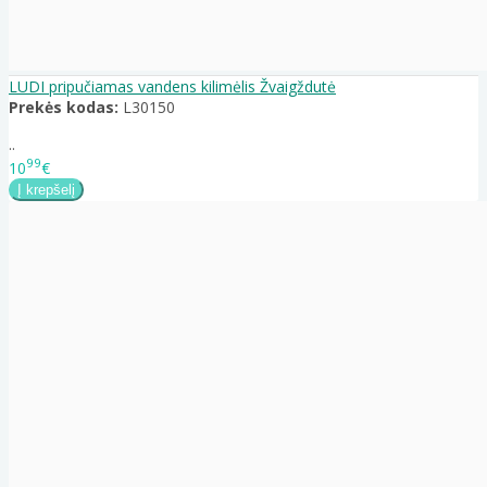
LUDI pripučiamas vandens kilimėlis Žvaigždutė
Prekės kodas:
L30150
..
99
10
€