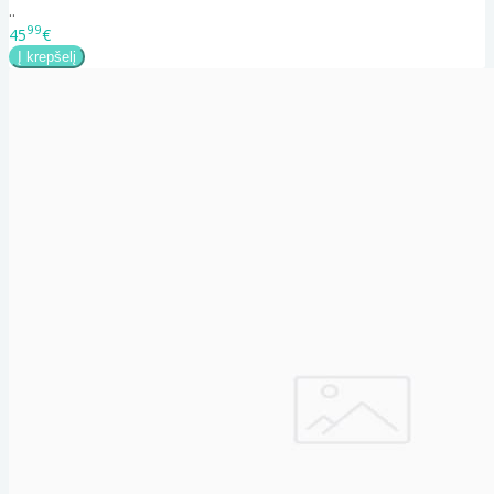
..
99
45
€