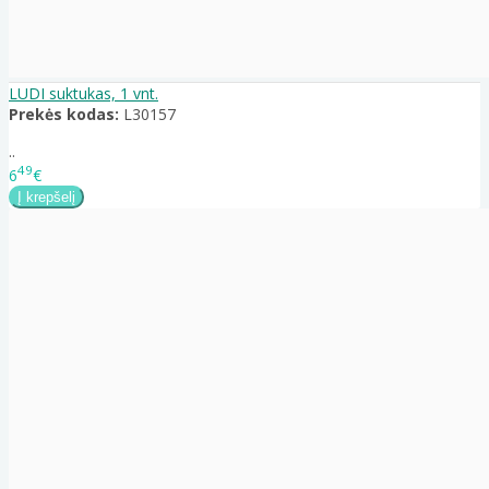
LUDI suktukas, 1 vnt.
Prekės kodas:
L30157
..
49
6
€