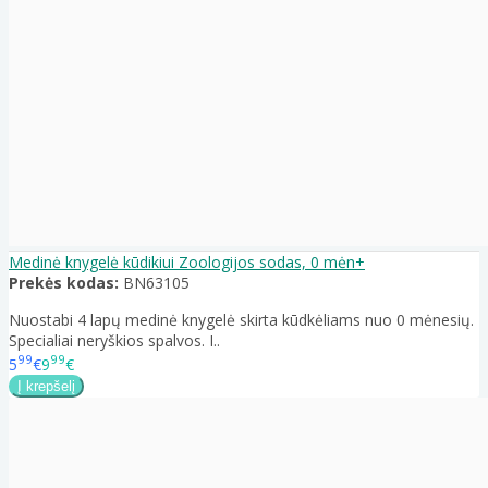
Medinė knygelė kūdikiui Zoologijos sodas, 0 mėn+
Prekės kodas:
BN63105
Nuostabi 4 lapų medinė knygelė skirta kūdkėliams nuo 0 mėnesių.
Specialiai neryškios spalvos. I..
99
99
5
€
9
€