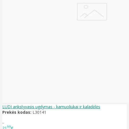
LUDI ankstyvasis ugdymas - kamuoliukai ir kaladėlės
Prekės kodas:
L30141
..
99
21
€