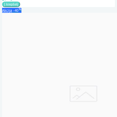
%
Akcija
-40