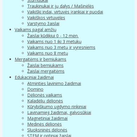
Stumdukai
Traukinukai ir jų dalys / Mašinėlės
Vaikiški indai, virtuvės įrankiai ir puodai
Vaikiškos virtuvėlės
Varstymo žaislai
Vaikams pagal amžių
Žaislai kūdikiui 0 - 12 mėn.
Vaikams nuo 1 iki 3 metukų
Vaikams nuo 3 metų ir vyresniems
Vaikams nuo 8 metų
Mergaitėms ir berniukams
Žaislai berniukams
Žaislai mergaitėms
Edukaciniai žaidimai
Atminties lavinimo žaidimai
Domino
Dėlionės vaikams
Kaladėlių dėlionės
Kūrybiškumo ugdymo rinkiniai
Lavinamieji žaidimai, galvosūkiai
Magnetiniai žaidimai
Medinės dėlionės
Sluoksninės dėlonės
STEM ir optiniai žaislai