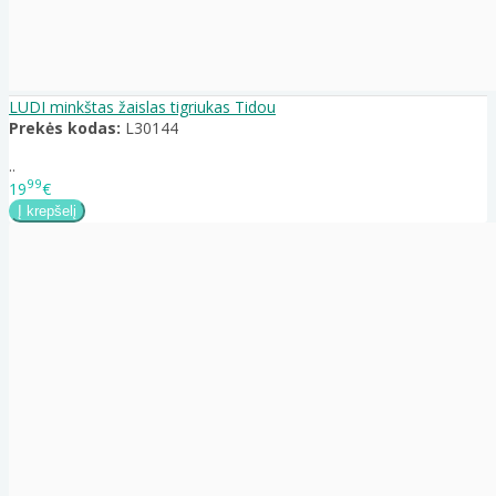
LUDI minkštas žaislas tigriukas Tidou
Prekės kodas:
L30144
..
99
19
€