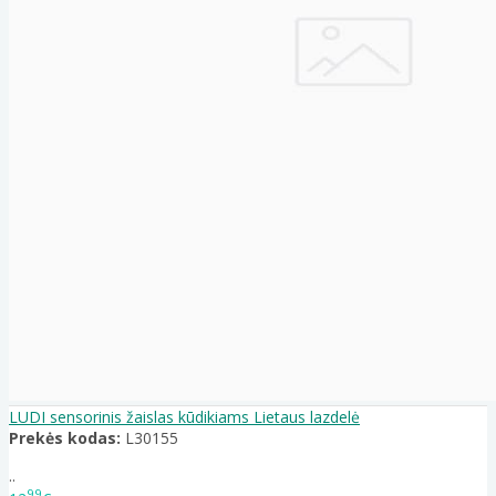
LUDI sensorinis žaislas kūdikiams Lietaus lazdelė
Prekės kodas:
L30155
..
99