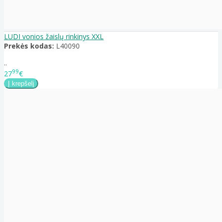
LUDI vonios žaislų rinkinys XXL
Prekės kodas:
L40090
..
99
27
€