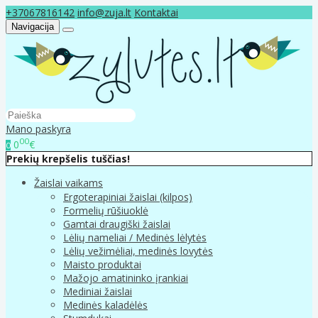
+37067816142
info@zuja.lt
Kontaktai
Navigacija
Mano paskyra
00
0
€
0
Prekių krepšelis tuščias!
Žaislai vaikams
Ergoterapiniai žaislai (kilpos)
Formelių rūšiuoklė
Gamtai draugiški žaislai
Lėlių nameliai / Medinės lėlytės
Lėlių vežimėliai, medinės lovytės
Maisto produktai
Mažojo amatininko įrankiai
Mediniai žaislai
Medinės kaladėlės