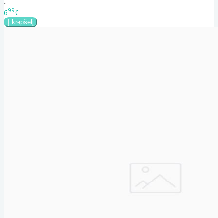
..
99
6
€