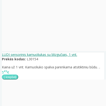
LUDI sensorinis kamuoliukas su blizgučiais, 1 vnt.
Prekės kodas:
L30154
Kaina už 1 vnt. Kamuoliuko spalva parenkama atsitiktiniu būdu. ..
49
5
€