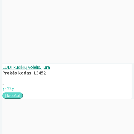
LUDI kūdikių volelis, jūra
Prekės kodas:
L3452
..
99
11
€