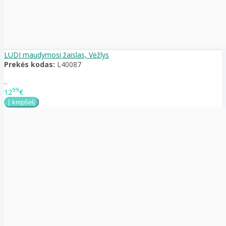
LUDI maudymosi žaislas, Vėžlys
Prekės kodas:
L40087
..
99
12
€