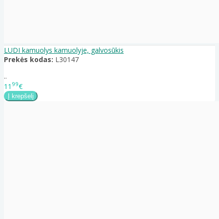
LUDI kamuolys kamuolyje, galvosūkis
Prekės kodas:
L30147
..
99
11
€