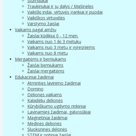
Stumdukai
Traukinukai ir jų dalys / Mašinėlės
Vaikiški indai, virtuvės įrankiai ir puodai
Vaikiškos virtuvėlės
Varstymo žaislai
Vaikams pagal amžių
Žaislai kūdikiui 0 - 12 mėn.
Vaikams nuo 1 iki 3 metukų
Vaikams nuo 3 metų ir vyresniems
Vaikams nuo 8 metų
Mergaitėms ir berniukams
Žaislai berniukams
Žaislai mergaitėms
Edukaciniai žaidimai
Atminties lavinimo žaidimai
Domino
Dėlionės vaikams
Kaladėlių dėlionės
Kūrybiškumo ugdymo rinkiniai
Lavinamieji žaidimai, galvosūkiai
Magnetiniai žaidimai
Medinės dėlionės
Sluoksninės dėlonės
STEM ir optiniai žaislai