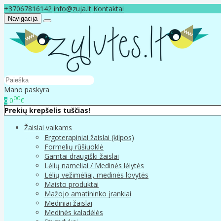
+37067816142
info@zuja.lt
Kontaktai
Navigacija
Mano paskyra
00
0
€
0
Prekių krepšelis tuščias!
Žaislai vaikams
Ergoterapiniai žaislai (kilpos)
Formelių rūšiuoklė
Gamtai draugiški žaislai
Lėlių nameliai / Medinės lėlytės
Lėlių vežimėliai, medinės lovytės
Maisto produktai
Mažojo amatininko įrankiai
Mediniai žaislai
Medinės kaladėlės