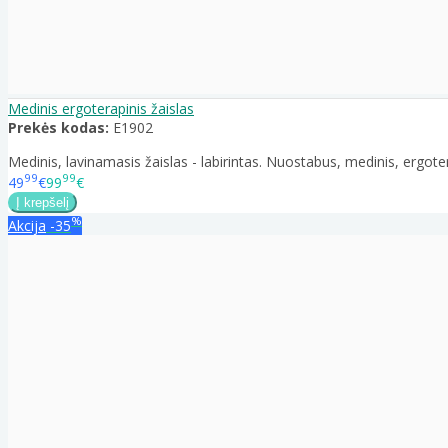
Medinis ergoterapinis žaislas
Prekės kodas:
E1902
Medinis, lavinamasis žaislas - labirintas. Nuostabus, medinis, ergotera
99
99
49
€
99
€
%
Akcija
-35