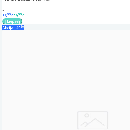
..
99
99
38
€
59
€
%
Akcija
-40