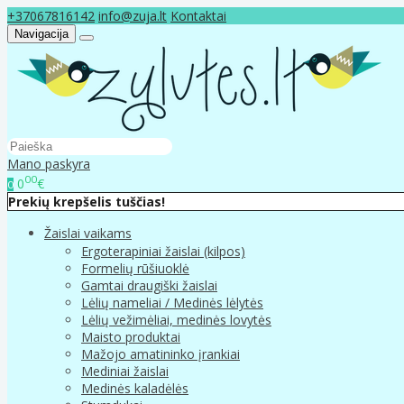
+37067816142
info@zuja.lt
Kontaktai
Navigacija
Mano paskyra
00
0
€
0
Prekių krepšelis tuščias!
Žaislai vaikams
Ergoterapiniai žaislai (kilpos)
Formelių rūšiuoklė
Gamtai draugiški žaislai
Lėlių nameliai / Medinės lėlytės
Lėlių vežimėliai, medinės lovytės
Maisto produktai
Mažojo amatininko įrankiai
Mediniai žaislai
Medinės kaladėlės