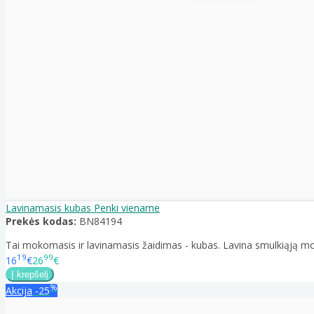
Lavinamasis kubas Penki viename
Prekės kodas:
BN84194
Tai mokomasis ir lavinamasis žaidimas - kubas. Lavina smulkiąją mot
19
99
16
€
26
€
%
Akcija
-25