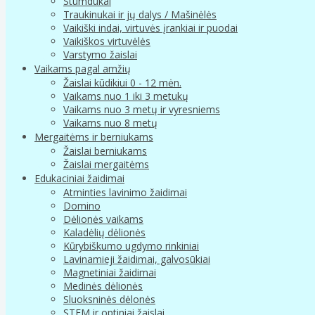
Stumdukai
Traukinukai ir jų dalys / Mašinėlės
Vaikiški indai, virtuvės įrankiai ir puodai
Vaikiškos virtuvėlės
Varstymo žaislai
Vaikams pagal amžių
Žaislai kūdikiui 0 - 12 mėn.
Vaikams nuo 1 iki 3 metukų
Vaikams nuo 3 metų ir vyresniems
Vaikams nuo 8 metų
Mergaitėms ir berniukams
Žaislai berniukams
Žaislai mergaitėms
Edukaciniai žaidimai
Atminties lavinimo žaidimai
Domino
Dėlionės vaikams
Kaladėlių dėlionės
Kūrybiškumo ugdymo rinkiniai
Lavinamieji žaidimai, galvosūkiai
Magnetiniai žaidimai
Medinės dėlionės
Sluoksninės dėlonės
STEM ir optiniai žaislai