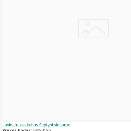
Lavinamasis kubas Septyni viename
Prekės kodas:
BN84186