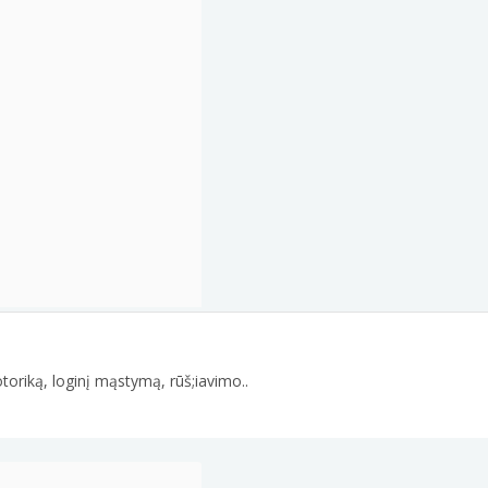
oriką, loginį mąstymą, rūš;iavimo..