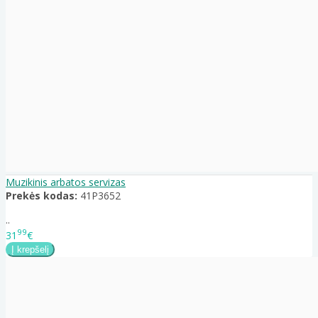
Muzikinis arbatos servizas
Prekės kodas:
41P3652
..
99
31
€