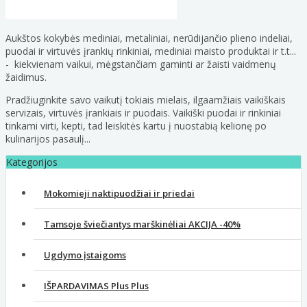
Aukštos kokybės mediniai, metaliniai, nerūdijančio plieno indeliai,
puodai ir virtuvės įrankių rinkiniai, mediniai maisto produktai ir t.t...
- kiekvienam vaikui, mėgstančiam gaminti ar žaisti vaidmenų
žaidimus.
Pradžiuginkite savo vaikutį tokiais mielais, ilgaamžiais vaikiškais
servizais, virtuvės įrankiais ir puodais. Vaikiški puodai ir rinkiniai
tinkami virti, kepti, tad leiskitės kartu į nuostabią kelionę po
kulinarijos pasaulį...
Kategorijos
Mokomieji naktipuodžiai ir priedai
Tamsoje šviečiantys marškinėliai AKCIJA -40%
Ugdymo įstaigoms
IŠPARDAVIMAS Plus Plus