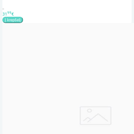
..
99
31
€