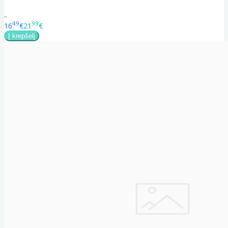
..
49
99
16
€
21
€