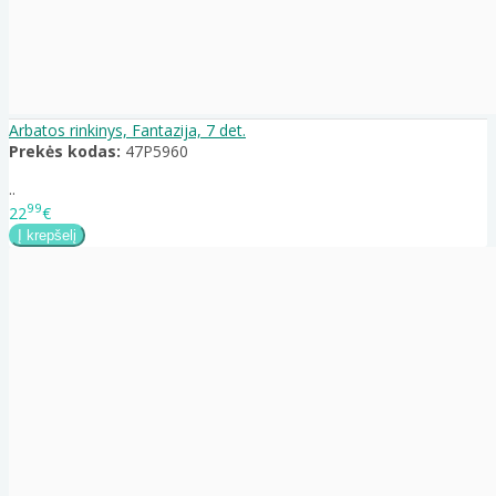
Arbatos rinkinys, Fantazija, 7 det.
Prekės kodas:
47P5960
..
99
22
€