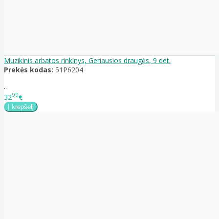
Muzikinis arbatos rinkinys, Geriausios draugės, 9 det.
Prekės kodas:
51P6204
..
99
32
€