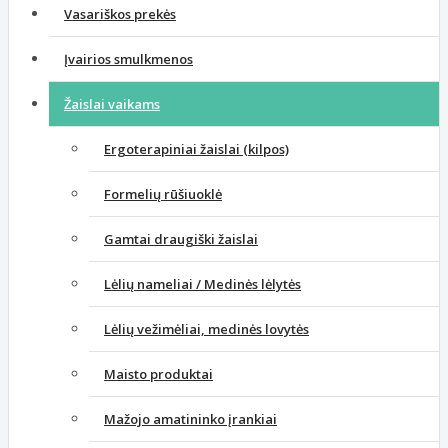
Vasariškos prekės
Įvairios smulkmenos
Žaislai vaikams
Ergoterapiniai žaislai (kilpos)
Formelių rūšiuoklė
Gamtai draugiški žaislai
Lėlių nameliai / Medinės lėlytės
Lėlių vežimėliai, medinės lovytės
Maisto produktai
Mažojo amatininko įrankiai