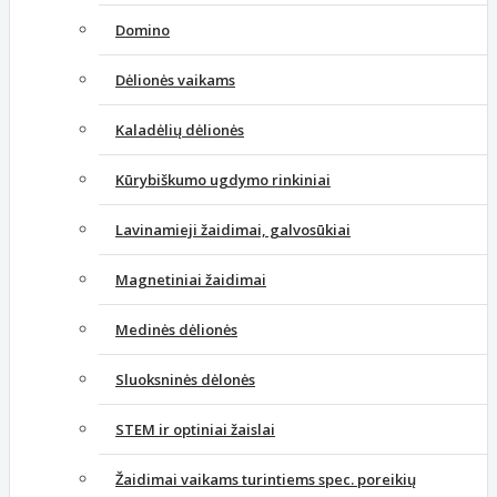
Domino
Dėlionės vaikams
Kaladėlių dėlionės
Kūrybiškumo ugdymo rinkiniai
Lavinamieji žaidimai, galvosūkiai
Magnetiniai žaidimai
Medinės dėlionės
Sluoksninės dėlonės
STEM ir optiniai žaislai
Žaidimai vaikams turintiems spec. poreikių