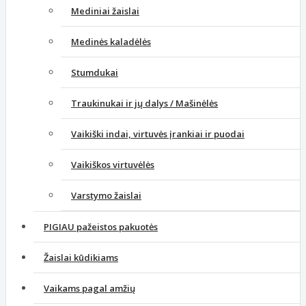
Mediniai žaislai
Medinės kaladėlės
Stumdukai
Traukinukai ir jų dalys / Mašinėlės
Vaikiški indai, virtuvės įrankiai ir puodai
Vaikiškos virtuvėlės
Varstymo žaislai
PIGIAU pažeistos pakuotės
Žaislai kūdikiams
Vaikams pagal amžių