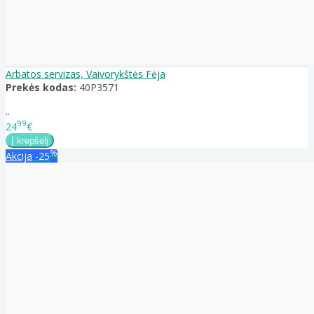
Arbatos servizas, Vaivorykštės Fėja
Prekės kodas:
40P3571
..
99
24
€
%
Akcija
-25