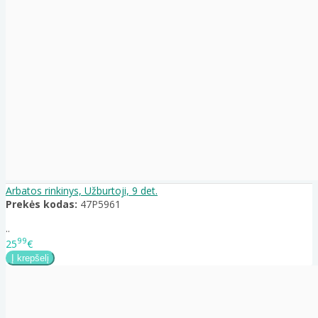
Arbatos rinkinys, Užburtoji, 9 det.
Prekės kodas:
47P5961
..
99
25
€