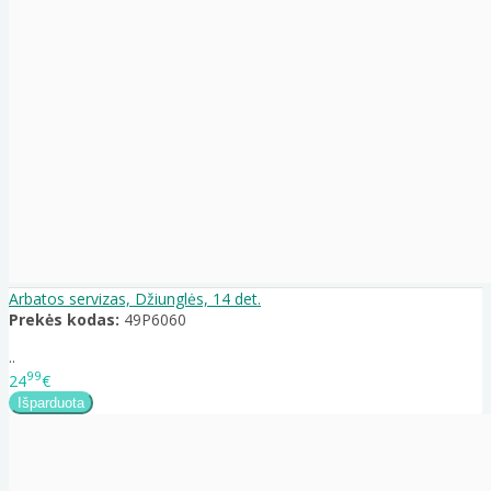
Arbatos servizas, Džiunglės, 14 det.
Prekės kodas:
49P6060
..
99
24
€