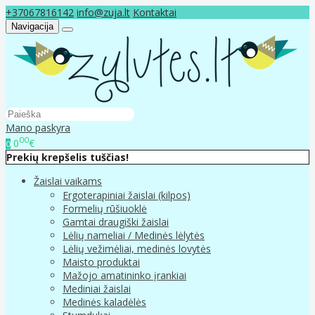
+37067816142
info@zuja.lt
Kontaktai
Navigacija
Mano paskyra
00
0
€
0
Prekių krepšelis tuščias!
Žaislai vaikams
Ergoterapiniai žaislai (kilpos)
Formelių rūšiuoklė
Gamtai draugiški žaislai
Lėlių nameliai / Medinės lėlytės
Lėlių vežimėliai, medinės lovytės
Maisto produktai
Mažojo amatininko įrankiai
Mediniai žaislai
Medinės kaladėlės