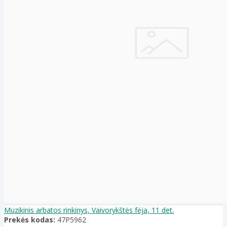
Muzikinis arbatos rinkinys, Vaivorykštės fėja, 11 det.
Prekės kodas:
47P5962