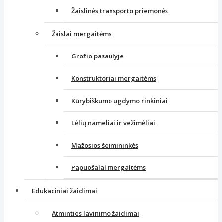
Žaislinės transporto priemonės
Žaislai mergaitėms
Grožio pasaulyje
Konstruktoriai mergaitėms
Kūrybiškumo ugdymo rinkiniai
Lėlių nameliai ir vežimėliai
Mažosios šeimininkės
Papuošalai mergaitėms
Edukaciniai žaidimai
Atminties lavinimo žaidimai