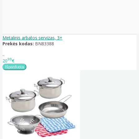
Metalinis arbatos servizas, 3+
Prekės kodas:
BN83388
..
99
20
€