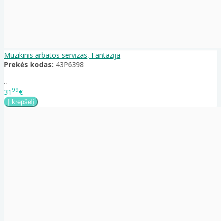
Muzikinis arbatos servizas, Fantazija
Prekės kodas:
43P6398
..
99
31
€