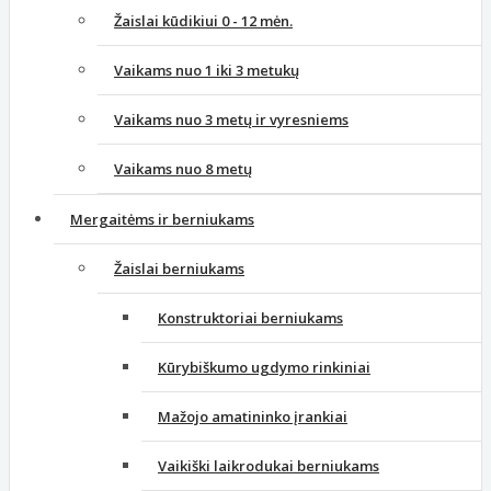
Žaislai kūdikiui 0 - 12 mėn.
Vaikams nuo 1 iki 3 metukų
Vaikams nuo 3 metų ir vyresniems
Vaikams nuo 8 metų
Mergaitėms ir berniukams
Žaislai berniukams
Konstruktoriai berniukams
Kūrybiškumo ugdymo rinkiniai
Mažojo amatininko įrankiai
Vaikiški laikrodukai berniukams