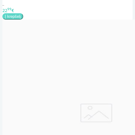
..
99
22
€