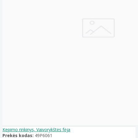
Kepimo rinkinys, Vaivorykštės fėja
Prekės kodas:
49P6061