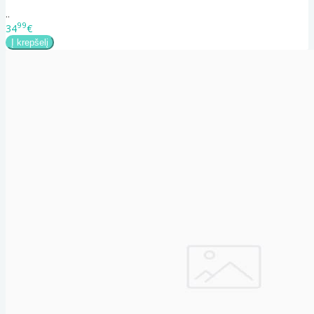
..
99
34
€