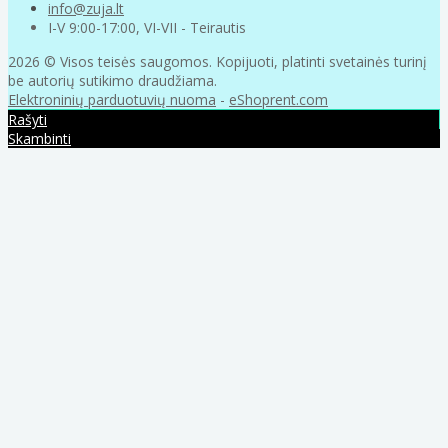
info@zuja.lt
I-V 9:00-17:00, VI-VII - Teirautis
2026 © Visos teisės saugomos. Kopijuoti, platinti svetainės turinį
be autorių sutikimo draudžiama.
Elektroninių parduotuvių nuoma
-
eShoprent.com
Rašyti
Skambinti