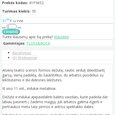
Prekės kodas:
41P3652
Turimas kiekis:
70
99
31
€
su PVM
Turite klausimų apie šią prekę?
Klauskite
Gamintojas:
FLOSS&ROCK
Aprašymas
(0) Atsiliepimai
Atvėrę teatro scenos formos dėžutę, rasite: virdulį skleidžiantį
garsą, vieną padėklą, du šaukštelius, du arbatos puodelius su
lėkštutėmis ir dvi didesnes lėkštutes.
Iš viso 11 vnt., indukai metaliniai.
Dėžutė ir indukai apipavidalinti baleto vaizdais, kurie padeda dar
labiau pasinerti į žaidimo magiją. Juk arbatos galima išgerti ir
pertraukos metu tarp pirmos ir antros spektaklio dalies.