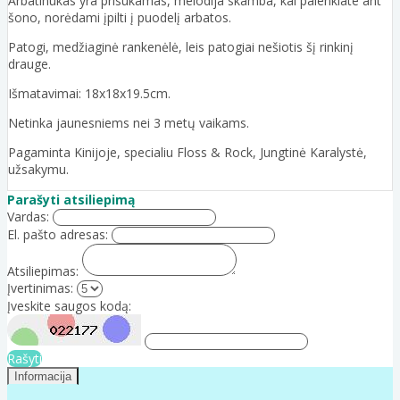
Arbatinukas yra prisukamas, melodija skamba, kai palenkiate ant
šono, norėdami įpilti į puodelį arbatos.
Patogi, medžiaginė rankenėlė, leis patogiai nešiotis šį rinkinį
drauge.
Išmatavimai: 18x18x19.5cm.
Netinka jaunesniems nei 3 metų vaikams.
Pagaminta Kinijoje, specialiu Floss & Rock, Jungtinė Karalystė,
užsakymu.
Parašyti atsiliepimą
Vardas:
El. pašto adresas:
Atsiliepimas:
Įvertinimas:
Įveskite saugos kodą:
Rašyti
Informacija