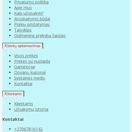
Privatumo politika
Apie mus
Kaip užsisakyti?
Atsiskaitymo būdai
Prekių pristatymas
Taisyklės
Didmeninė prekyba žaislais
Klientų aptarnavimas
Visos prekės
Prekės su nuolaida
Gamintojai
Dovanų kuponai
Svetainės medis
Kontaktai
Klientams
Klientams
Užsakymų istorija
Kontaktai
+37067816142