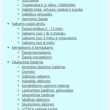
Stumdukai
Traukinukai ir jų dalys / Mašinėlės
Vaikiški indai, virtuvės įrankiai ir puodai
Vaikiškos virtuvėlės
Varstymo žaislai
Vaikams pagal amžių
Žaislai kūdikiui 0 - 12 mėn.
Vaikams nuo 1 iki 3 metukų
Vaikams nuo 3 metų ir vyresniems
Vaikams nuo 8 metų
Mergaitėms ir berniukams
Žaislai berniukams
Žaislai mergaitėms
Edukaciniai žaidimai
Atminties lavinimo žaidimai
Domino
Dėlionės vaikams
Kaladėlių dėlionės
Kūrybiškumo ugdymo rinkiniai
Lavinamieji žaidimai, galvosūkiai
Magnetiniai žaidimai
Medinės dėlionės
Sluoksninės dėlonės
STEM ir optiniai žaislai