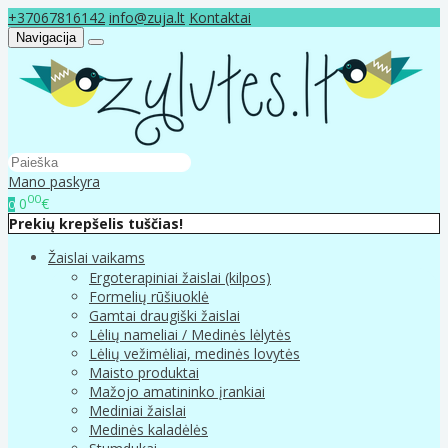
+37067816142
info@zuja.lt
Kontaktai
Navigacija
Mano paskyra
00
0
€
0
Prekių krepšelis tuščias!
Žaislai vaikams
Ergoterapiniai žaislai (kilpos)
Formelių rūšiuoklė
Gamtai draugiški žaislai
Lėlių nameliai / Medinės lėlytės
Lėlių vežimėliai, medinės lovytės
Maisto produktai
Mažojo amatininko įrankiai
Mediniai žaislai
Medinės kaladėlės