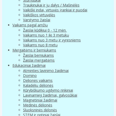
Stumdukai
Traukinukai ir jų dalys / Mašinėlės
Vaikiški indai, virtuvės įrankiai ir puodai
Vaikiškos virtuvėlės
Varstymo žaislai
Vaikams pagal amžių
Žaislai kūdikiui 0 - 12 mėn.
Vaikams nuo 1 iki 3 metukų
Vaikams nuo 3 metų ir vyresniems
Vaikams nuo 8 metų
Mergaitėms ir berniukams
Žaislai berniukams
Žaislai mergaitėms
Edukaciniai žaidimai
Atminties lavinimo žaidimai
Domino
Dėlionės vaikams
Kaladėlių dėlionės
Kūrybiškumo ugdymo rinkiniai
Lavinamieji žaidimai, galvosūkiai
Magnetiniai žaidimai
Medinės dėlionės
Sluoksninės dėlonės
STEM ir optiniai žaislai