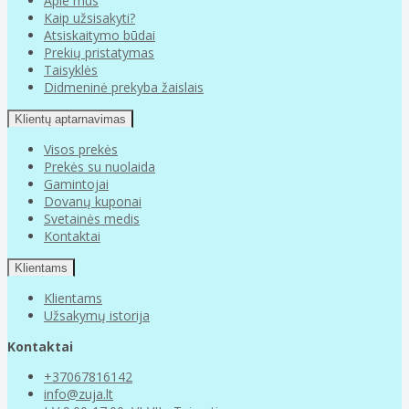
Apie mus
Kaip užsisakyti?
Atsiskaitymo būdai
Prekių pristatymas
Taisyklės
Didmeninė prekyba žaislais
Klientų aptarnavimas
Visos prekės
Prekės su nuolaida
Gamintojai
Dovanų kuponai
Svetainės medis
Kontaktai
Klientams
Klientams
Užsakymų istorija
Kontaktai
+37067816142
info@zuja.lt