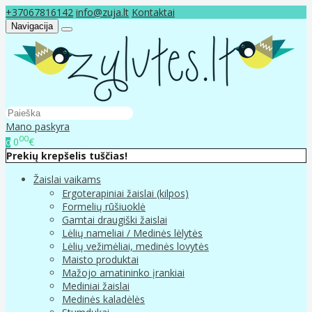
+37067816142
info@zuja.lt
Kontaktai
Navigacija
Mano paskyra
00
0
€
0
Prekių krepšelis tuščias!
Žaislai vaikams
Ergoterapiniai žaislai (kilpos)
Formelių rūšiuoklė
Gamtai draugiški žaislai
Lėlių nameliai / Medinės lėlytės
Lėlių vežimėliai, medinės lovytės
Maisto produktai
Mažojo amatininko įrankiai
Mediniai žaislai
Medinės kaladėlės