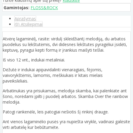
Turite klausimų apie šią prekę?
Klauskite
Gamintojas:
FLOSS&ROCK
Aprašymas
(0) Atsiliepimai
Atvėrę lagaminėlį, rasite: virdulį skleidžiantį melodiją, du arbatos
puodelius su lėkštutėmis, dvi didesnes lėkštutes pyragėliui įsidėti,
keptuvę, pyragui kepti formą ir įrankius maišyti tešlai.
Iš viso 12 vnt., indukai metaliniai.
Dėžutė ir indukai apipavidalinti vienaragiais, fėjomis,
vaivorykštėmis, lamomis, meškiukais ir kitais mielais
paveikslėliais.
Arbatinukas yra prisukamas, melodija skamba, kai palenkiate ant
šono, norėdami įpilti į puodelį arbatos. Skamba Over the rainbow
melodija.
Patogi rankenėlė, leis patogiai nešiotis šį rinkinį drauge.
Ant vienos lagaminėlio pusės yra nupiešta viryklė, vadinasi galėsite
virti arbatėlę kur bebūtumėte.