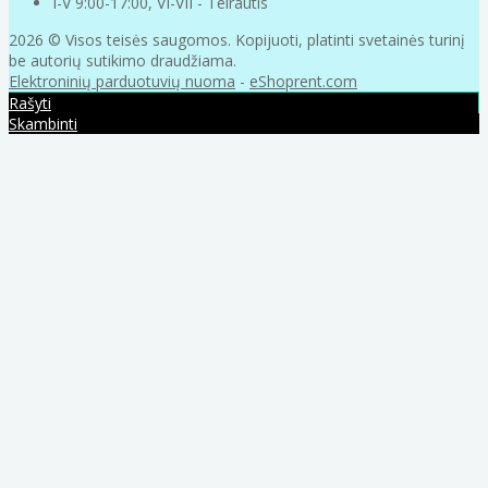
I-V 9:00-17:00, VI-VII - Teirautis
2026 © Visos teisės saugomos. Kopijuoti, platinti svetainės turinį
be autorių sutikimo draudžiama.
Elektroninių parduotuvių nuoma
-
eShoprent.com
Rašyti
Skambinti