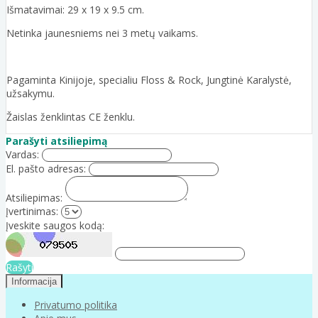
Išmatavimai: 29 x 19 x 9.5 cm.
Netinka jaunesniems nei 3 metų vaikams.
Pagaminta Kinijoje, specialiu Floss & Rock, Jungtinė Karalystė,
užsakymu.
Žaislas ženklintas CE ženklu.
Parašyti atsiliepimą
Vardas:
El. pašto adresas:
Atsiliepimas:
Įvertinimas:
Įveskite saugos kodą:
Rašyti
Informacija
Privatumo politika