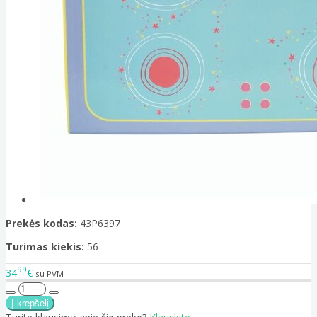
Prekės kodas:
43P6397
Turimas kiekis:
56
99
34
€
su PVM