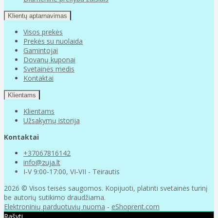
Klientų aptarnavimas
Visos prekės
Prekės su nuolaida
Gamintojai
Dovanų kuponai
Svetainės medis
Kontaktai
Klientams
Klientams
Užsakymų istorija
Kontaktai
+37067816142
info@zuja.lt
I-V 9:00-17:00, VI-VII - Teirautis
2026 © Visos teisės saugomos. Kopijuoti, platinti svetainės turinį
be autorių sutikimo draudžiama.
Elektroninių parduotuvių nuoma
-
eShoprent.com
Rašyti