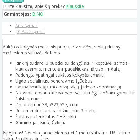
Turite klausimų apie šią prekę?
Klauskite
Gamintojas:
BINO
Aprašymas
(0) Atsiliepimai
Aukštos kokybės metalinis puodų ir virtuvės įrankių rinkinys
mažiesiems virtuvės šefams.
Rinkinį sudaro: 3 puodai su dangčiais, 1 keptuvė, samtis,
kiaurasamtis, mentelė ir padėkliukas. Iš viso 11 dalių.
Padengta ypatingai aukštos kokybės emaliu!
Ugdo socialinius, bendravimo įgūdžius.
Lavina smulkiąją motoriką, akių judesio koordinaciją.
Nuostabi dovana kiekvienam vaikui mėgstančiam gaminti ir
žaisti namus .
Išmatavimai: 33,5*23,5*7,5 cm.
Rekomenduojamas amžius nuo 3 metų.
Žaislas paženklintas CE ženklu.
Gamintojas Bino, Čekija.
Įspėjimas! Netinka jaunesniems nei 3 metų vaikams. Uždusimo
rizika. Smulkios detalės.