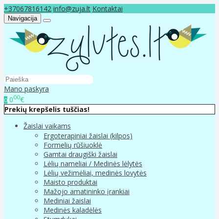
+37067816142
info@zuja.lt
Kontaktai
Navigacija
Mano paskyra
00
0
€
0
Prekių krepšelis tuščias!
Žaislai vaikams
Ergoterapiniai žaislai (kilpos)
Formelių rūšiuoklė
Gamtai draugiški žaislai
Lėlių nameliai / Medinės lėlytės
Lėlių vežimėliai, medinės lovytės
Maisto produktai
Mažojo amatininko įrankiai
Mediniai žaislai
Medinės kaladėlės