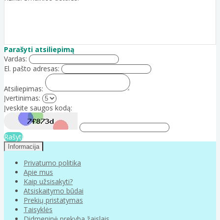
Parašyti atsiliepimą
Vardas:
El. pašto adresas:
Atsiliepimas:
Įvertinimas:
Įveskite saugos kodą:
Rašyti
Informacija
Privatumo politika
Apie mus
Kaip užsisakyti?
Atsiskaitymo būdai
Prekių pristatymas
Taisyklės
Didmeninė prekyba žaislais