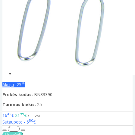
%
Akcija
-25
Prekės kodas:
BN83390
Turimas kiekis:
25
49
99
16
€
21
€
su PVM
50
Sutaupote - 5
€