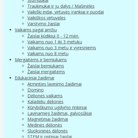
Stumdukai
Traukinukai ir jų dalys / Mašinėlės
Vaikiški indai, virtuvės įrankiai ir puodai
Vaikiškos virtuvėlės
Varstymo žaislai
Vaikams pagal amžių
Žaislai kūdikiui 0 - 12 mėn.
Vaikams nuo 1 iki 3 metukų
Vaikams nuo 3 metų ir vyresniems
Vaikams nuo 8 metų
Mergaitėms ir berniukams
Žaislai berniukams
Žaislai mergaitėms
Edukaciniai žaidimai
Atminties lavinimo žaidimai
Domino
Dėlionės vaikams
Kaladėlių dėlionės
Kūrybiškumo ugdymo rinkiniai
Lavinamieji žaidimai, galvosūkiai
Magnetiniai žaidimai
Medinės dėlionės
Sluoksninės dėlonės
STEM ir optiniai žaislai