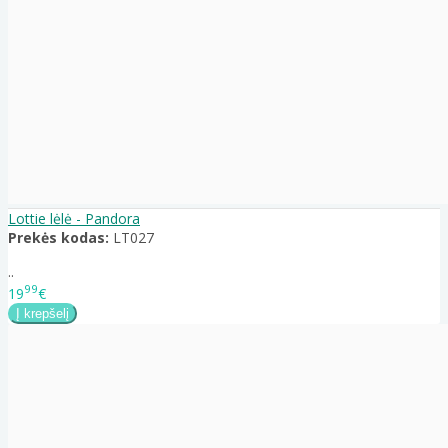
Lottie lėlė - Pandora
Prekės kodas:
LT027
..
99
19
€