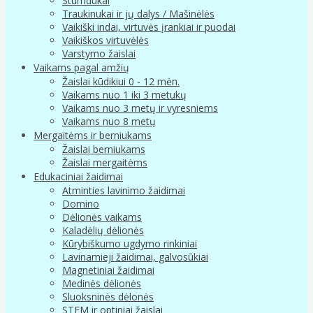
Stumdukai
Traukinukai ir jų dalys / Mašinėlės
Vaikiški indai, virtuvės įrankiai ir puodai
Vaikiškos virtuvėlės
Varstymo žaislai
Vaikams pagal amžių
Žaislai kūdikiui 0 - 12 mėn.
Vaikams nuo 1 iki 3 metukų
Vaikams nuo 3 metų ir vyresniems
Vaikams nuo 8 metų
Mergaitėms ir berniukams
Žaislai berniukams
Žaislai mergaitėms
Edukaciniai žaidimai
Atminties lavinimo žaidimai
Domino
Dėlionės vaikams
Kaladėlių dėlionės
Kūrybiškumo ugdymo rinkiniai
Lavinamieji žaidimai, galvosūkiai
Magnetiniai žaidimai
Medinės dėlionės
Sluoksninės dėlonės
STEM ir optiniai žaislai