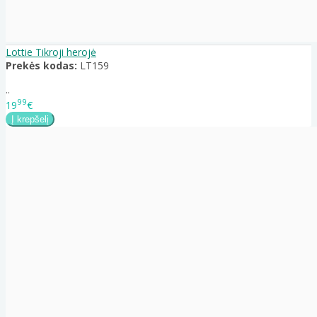
Lottie Tikroji herojė
Prekės kodas:
LT159
..
99
19
€