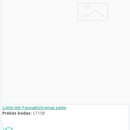
Lottie lėlė Pasivaikščiojimas parke
Prekės kodas:
LT158
..
99
24
€