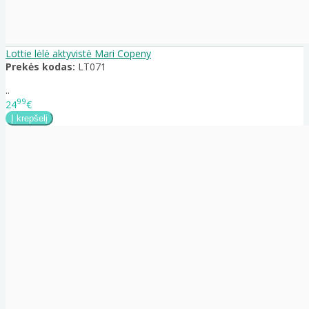
Lottie lėlė aktyvistė Mari Copeny
Prekės kodas:
LT071
..
99
24
€