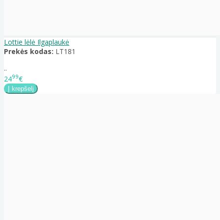
Lottie lėlė Ilgaplaukė
Prekės kodas:
LT181
..
99
24
€