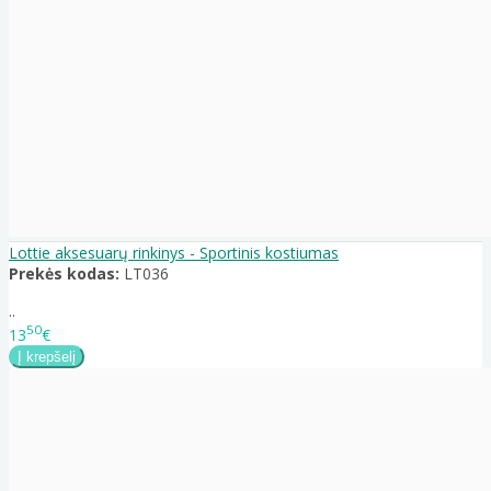
Lottie aksesuarų rinkinys - Sportinis kostiumas
Prekės kodas:
LT036
..
50
13
€