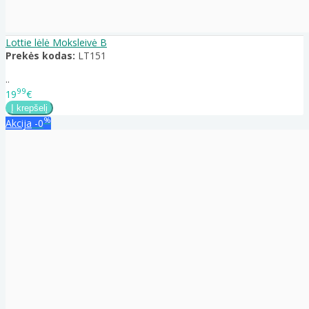
Lottie lėlė Moksleivė B
Prekės kodas:
LT151
..
99
19
€
%
Akcija
-0