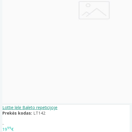
Lottie lėlė Baleto repeticijoje
Prekės kodas:
LT142
..
99
19
€