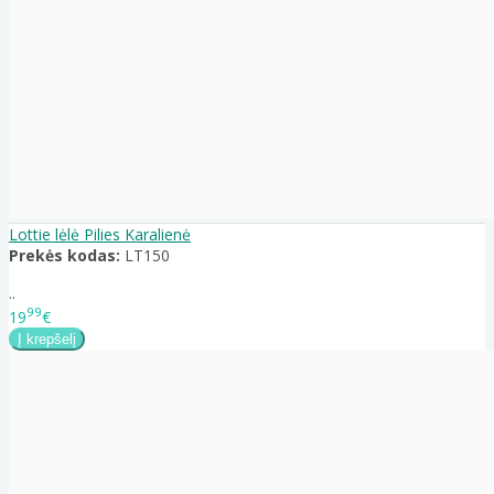
Lottie lėlė Pilies Karalienė
Prekės kodas:
LT150
..
99
19
€