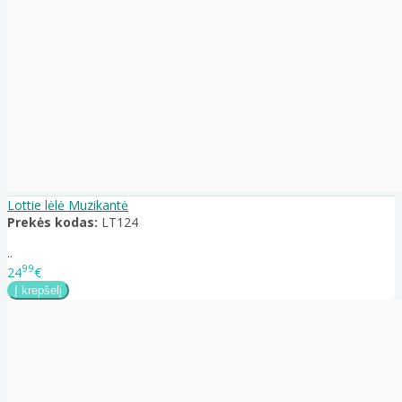
Lottie lėlė Muzikantė
Prekės kodas:
LT124
..
99
24
€