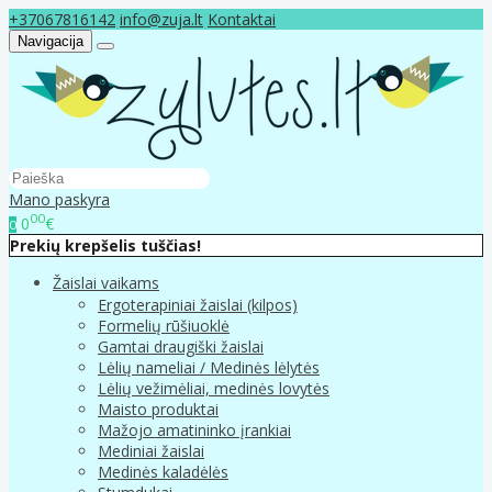
+37067816142
info@zuja.lt
Kontaktai
Navigacija
Mano paskyra
00
0
€
0
Prekių krepšelis tuščias!
Žaislai vaikams
Ergoterapiniai žaislai (kilpos)
Formelių rūšiuoklė
Gamtai draugiški žaislai
Lėlių nameliai / Medinės lėlytės
Lėlių vežimėliai, medinės lovytės
Maisto produktai
Mažojo amatininko įrankiai
Mediniai žaislai
Medinės kaladėlės