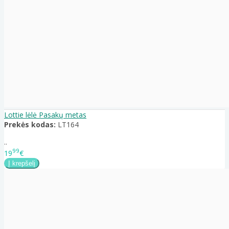
Lottie lėlė Pasakų metas
Prekės kodas:
LT164
..
99
19
€