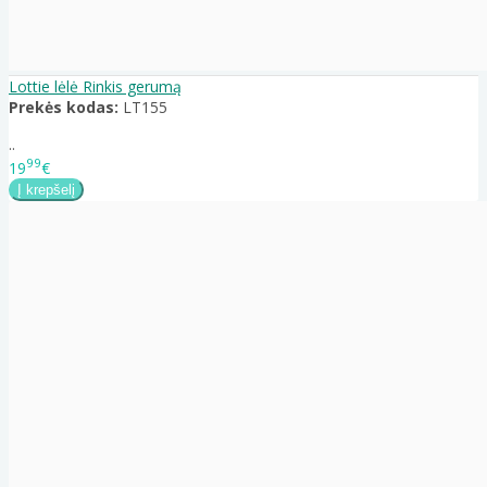
Lottie lėlė Rinkis gerumą
Prekės kodas:
LT155
..
99
19
€