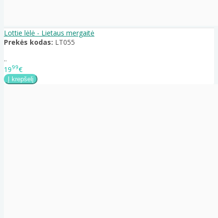
Lottie lėlė - Lietaus mergaitė
Prekės kodas:
LT055
..
99
19
€