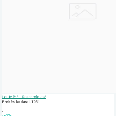
Lottie lėlė - Rokenrolo asė
Prekės kodas:
LT051
..
99