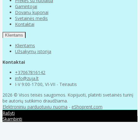
Prekės su nuolaida
Gamintojai
Dovanų kuponai
Svetainės medis
Kontaktai
Klientams
Klientams
Užsakymų istorija
Kontaktai
+37067816142
info@zuja.lt
I-V 9:00-17:00, VI-VII - Teirautis
2026 © Visos teisės saugomos. Kopijuoti, platinti svetainės turinį
be autorių sutikimo draudžiama.
Elektroninių parduotuvių nuoma
-
eShoprent.com
Rašyti
Skambinti