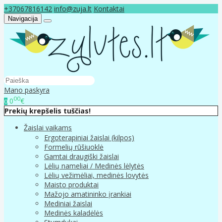
+37067816142
info@zuja.lt
Kontaktai
Navigacija
Mano paskyra
00
0
€
0
Prekių krepšelis tuščias!
Žaislai vaikams
Ergoterapiniai žaislai (kilpos)
Formelių rūšiuoklė
Gamtai draugiški žaislai
Lėlių nameliai / Medinės lėlytės
Lėlių vežimėliai, medinės lovytės
Maisto produktai
Mažojo amatininko įrankiai
Mediniai žaislai
Medinės kaladėlės