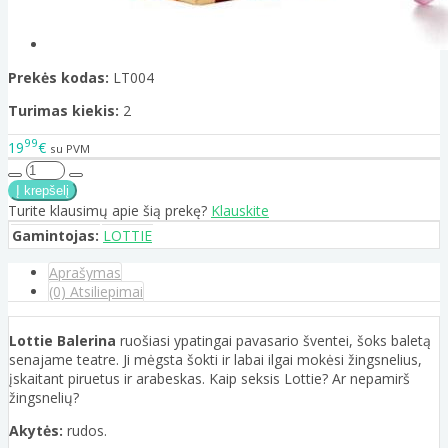
Prekės kodas:
LT004
Turimas kiekis:
2
99
19
€
su PVM
Turite klausimų apie šią prekę?
Klauskite
Gamintojas:
LOTTIE
Aprašymas
(0) Atsiliepimai
Lottie Balerina
ruošiasi ypatingai pavasario šventei, šoks baletą
senajame teatre. Ji mėgsta šokti ir labai ilgai mokėsi žingsnelius,
įskaitant piruetus ir arabeskas. Kaip seksis Lottie? Ar nepamirš
žingsnelių?
Akytės:
rudos.