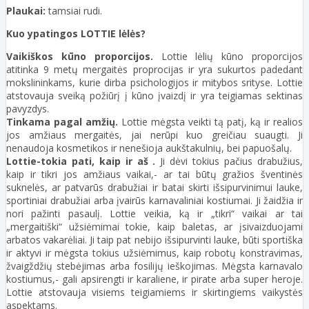
Plaukai:
tamsiai rudi.
Kuo ypatingos LOTTIE lėlės?
Vaikiškos kūno proporcijos.
Lottie lėlių kūno proporcijos
atitinka 9 metų mergaitės proprocijas ir yra sukurtos padedant
mokslininkams, kurie dirba psichologijos ir mitybos srityse. Lottie
atstovauja sveiką požiūrį į kūno įvaizdį ir yra teigiamas sektinas
pavyzdys.
Tinkama pagal amžių.
Lottie mėgsta veikti tą patį, ką ir realios
jos amžiaus mergaitės, jai nerūpi kuo greičiau suaugti. Ji
nenaudoja kosmetikos ir nenešioja aukštakulnių, bei papuošalų.
Lottie-tokia pati, kaip ir aš .
Ji dėvi tokius pačius drabužius,
kaip ir tikri jos amžiaus vaikai,- ar tai būtų gražios šventinės
suknelės, ar patvarūs drabužiai ir batai skirti išsipurvinimui lauke,
sportiniai drabužiai arba įvairūs karnavaliniai kostiumai. Ji žaidžia ir
nori pažinti pasaulį. Lottie veikia, ką ir „tikri“ vaikai ar tai
„mergaitiški“ užsiėmimai tokie, kaip baletas, ar įsivaizduojami
arbatos vakarėliai. Ji taip pat nebijo išsipurvinti lauke, būti sportiška
ir aktyvi ir mėgsta tokius užsiėmimus, kaip robotų konstravimas,
žvaigždžių stebėjimas arba fosilijų ieškojimas. Mėgsta karnavalo
kostiumus,- gali apsirengti ir karaliene, ir pirate arba super heroje.
Lottie atstovauja visiems teigiamiems ir skirtingiems vaikystės
aspektams.