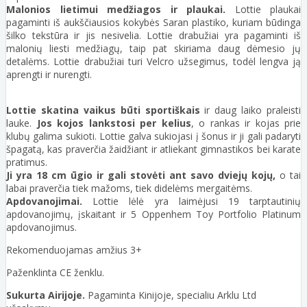
Malonios lietimui medžiagos ir plaukai.
Lottie plaukai
pagaminti iš aukščiausios kokybės Saran plastiko, kuriam būdinga
šilko tekstūra ir jis nesivelia. Lottie drabužiai yra pagaminti iš
malonių liesti medžiagų, taip pat skiriama daug dėmesio jų
detalėms. Lottie drabužiai turi Velcro užsegimus, todėl lengva ją
aprengti ir nurengti.
Lottie skatina vaikus būti sportiškais
ir daug laiko praleisti
lauke.
Jos kojos lankstosi per kelius
, o rankas ir kojas prie
klubų galima sukioti. Lottie galva sukiojasi į šonus ir ji gali padaryti
špagatą, kas praverčia žaidžiant ir atliekant gimnastikos bei karate
pratimus.
Ji yra 18 cm ūgio ir gali stovėti ant savo dviejų kojų,
o tai
labai praverčia tiek mažoms, tiek didelėms mergaitėms.
Apdovanojimai.
Lottie lėlė yra laimėjusi 19 tarptautinių
apdovanojimų, įskaitant ir 5 Oppenhem Toy Portfolio Platinum
apdovanojimus.
Rekomenduojamas amžius 3+
Paženklinta CE ženklu.
Sukurta Airijoje.
Pagaminta Kinijoje, specialiu Arklu Ltd