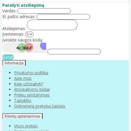
Parašyti atsiliepimą
Vardas:
El. pašto adresas:
Atsiliepimas:
Įvertinimas:
Įveskite saugos kodą:
Rašyti
Informacija
Privatumo politika
Apie mus
Kaip užsisakyti?
Atsiskaitymo būdai
Prekių pristatymas
Taisyklės
Didmeninė prekyba žaislais
Klientų aptarnavimas
Visos prekės