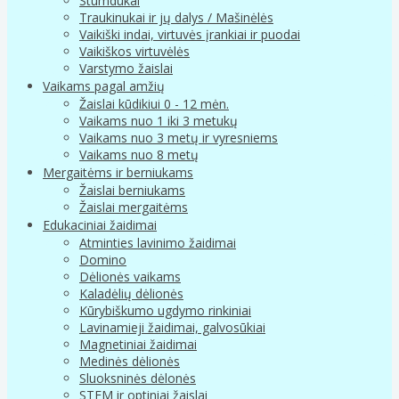
Stumdukai
Traukinukai ir jų dalys / Mašinėlės
Vaikiški indai, virtuvės įrankiai ir puodai
Vaikiškos virtuvėlės
Varstymo žaislai
Vaikams pagal amžių
Žaislai kūdikiui 0 - 12 mėn.
Vaikams nuo 1 iki 3 metukų
Vaikams nuo 3 metų ir vyresniems
Vaikams nuo 8 metų
Mergaitėms ir berniukams
Žaislai berniukams
Žaislai mergaitėms
Edukaciniai žaidimai
Atminties lavinimo žaidimai
Domino
Dėlionės vaikams
Kaladėlių dėlionės
Kūrybiškumo ugdymo rinkiniai
Lavinamieji žaidimai, galvosūkiai
Magnetiniai žaidimai
Medinės dėlionės
Sluoksninės dėlonės
STEM ir optiniai žaislai