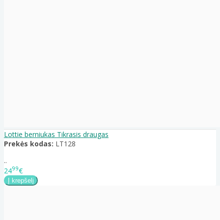
Lottie berniukas Tikrasis draugas
Prekės kodas:
LT128
..
99
24
€