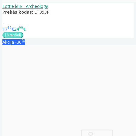
Lottie lėlė - Archeologė
Prekės kodas:
LT053P
..
49
99
17
€
24
€
%
Akcija
-30