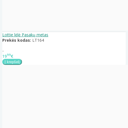
Lottie lėlė Pasakų metas
Prekės kodas:
LT164
..
99
19
€