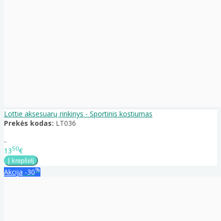
Lottie aksesuarų rinkinys - Sportinis kostiumas
Prekės kodas:
LT036
..
50
13
€
%
Akcija
-30