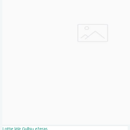
Lottie lėlė Gulbių ežeras