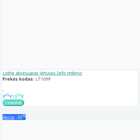
Lottie aksesuaras Virtuvės šefo rinkinys
Prekės kodas:
LT109P
..
45
50
9
€
13
€
%
Akcija
-30