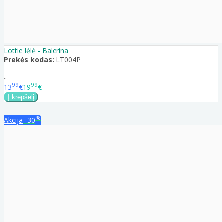
Lottie lėlė - Balerina
Prekės kodas:
LT004P
..
99
99
13
€
19
€
%
Akcija
-30