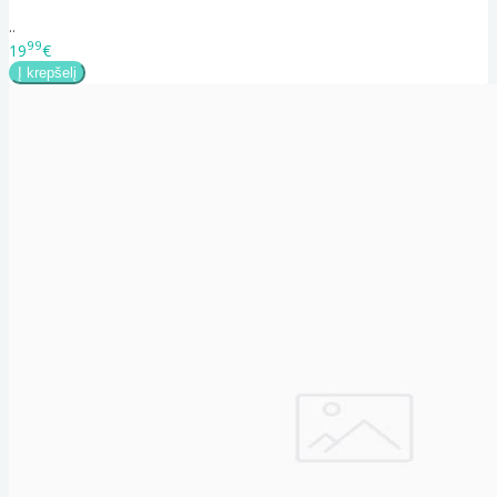
..
99
19
€