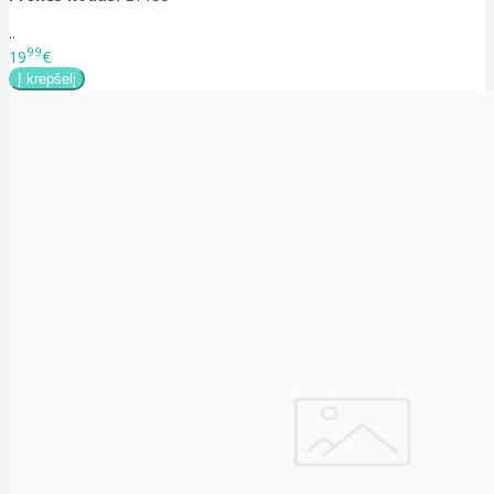
..
99
19
€