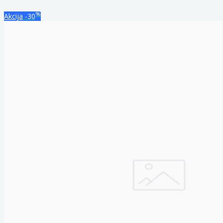
%
Akcija
-30