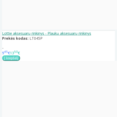
Lottie aksesuarų rinkinys - Plaukų aksesuarų rinkinys
Prekės kodas:
LT045P
..
45
50
9
€
13
€