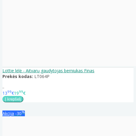
Lottie lėlė - Aitvarų gaudytojas berniukas Finas
Prekės kodas:
LT064P
..
99
99
13
€
19
€
%
Akcija
-30