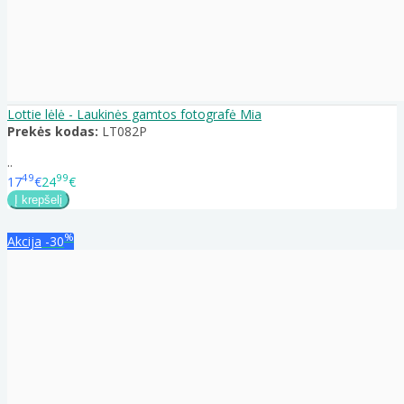
Lottie lėlė - Laukinės gamtos fotografė Mia
Prekės kodas:
LT082P
..
49
99
17
€
24
€
%
Akcija
-30