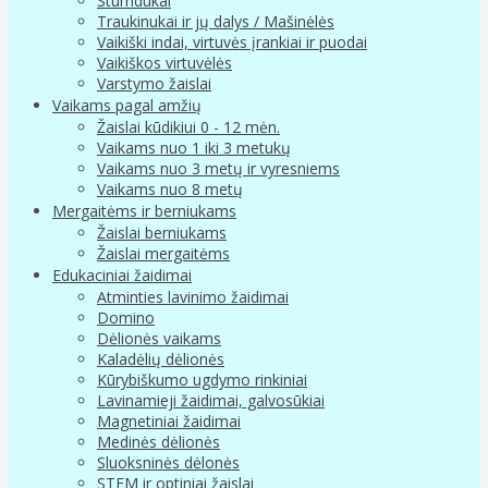
Stumdukai
Traukinukai ir jų dalys / Mašinėlės
Vaikiški indai, virtuvės įrankiai ir puodai
Vaikiškos virtuvėlės
Varstymo žaislai
Vaikams pagal amžių
Žaislai kūdikiui 0 - 12 mėn.
Vaikams nuo 1 iki 3 metukų
Vaikams nuo 3 metų ir vyresniems
Vaikams nuo 8 metų
Mergaitėms ir berniukams
Žaislai berniukams
Žaislai mergaitėms
Edukaciniai žaidimai
Atminties lavinimo žaidimai
Domino
Dėlionės vaikams
Kaladėlių dėlionės
Kūrybiškumo ugdymo rinkiniai
Lavinamieji žaidimai, galvosūkiai
Magnetiniai žaidimai
Medinės dėlionės
Sluoksninės dėlonės
STEM ir optiniai žaislai