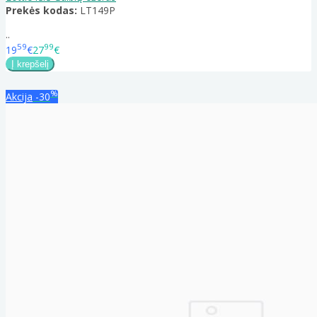
Prekės kodas:
LT149P
..
59
99
19
€
27
€
%
Akcija
-30