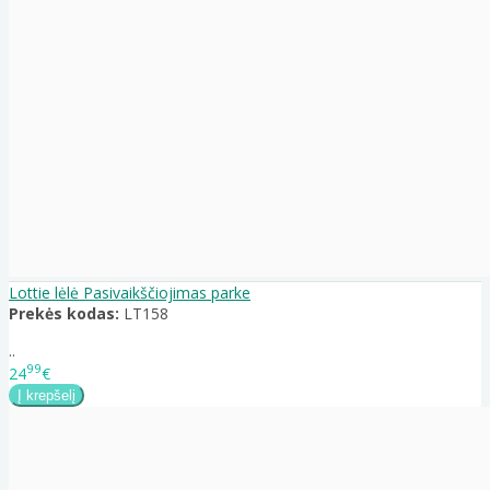
Lottie lėlė Pasivaikščiojimas parke
Prekės kodas:
LT158
..
99
24
€