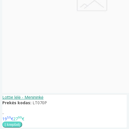
Lottie lėlė - Menininkė
Prekės kodas:
LT070P
..
59
99
19
€
27
€