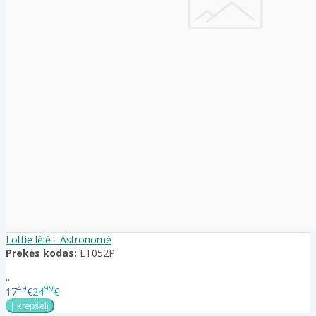
Lottie lėlė - Astronomė
Prekės kodas:
LT052P
..
49
99
17
€
24
€