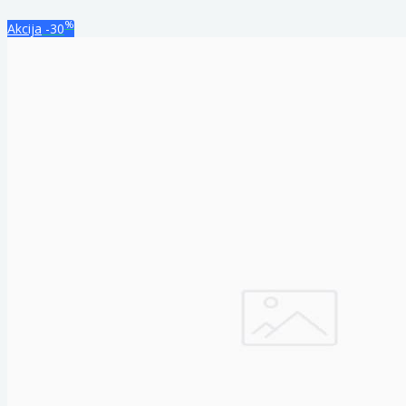
%
Akcija
-30