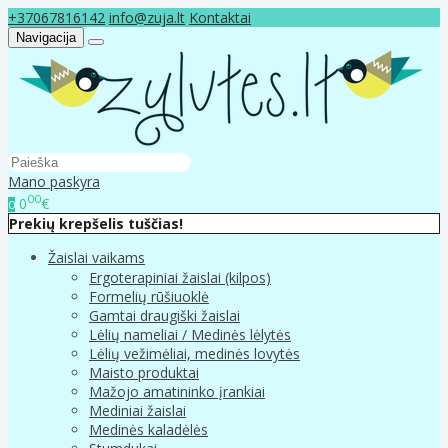
+37067816142
info@zuja.lt
Kontaktai
Navigacija
Mano paskyra
00
0
€
0
Prekių krepšelis tuščias!
Žaislai vaikams
Ergoterapiniai žaislai (kilpos)
Formelių rūšiuoklė
Gamtai draugiški žaislai
Lėlių nameliai / Medinės lėlytės
Lėlių vežimėliai, medinės lovytės
Maisto produktai
Mažojo amatininko įrankiai
Mediniai žaislai
Medinės kaladėlės