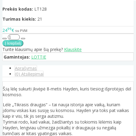
Prekės kodas:
LT128
Turimas kiekis:
21
99
24
€
su PVM
Turite klausimų apie šią prekę?
Klauskite
Gamintojas:
LOTTIE
Aprašymas
(0) Atsiliepimai
Š;ią lėlę sukurti įkvėpė 8-metis Hayden, kuris tiesiog išprotėjęs dėl
kosmoso.
Lėlė „Tikrasis draugas“ – tai nauja istorija apie vaiką, kuriam
įdomu viskas kas susiję su kosmosu. Hayden yra toks pat vaikas
kaip ir visi, tik jis serga autizmu.
Tyrimai rodo, kad vaikai, žaidžiantys su tokiomis lėlėmis kaip
Hayden, lengviau užmezga pokalbį ir draugauja su negalią
turinčiais ar kitais ypatingais vaikais.