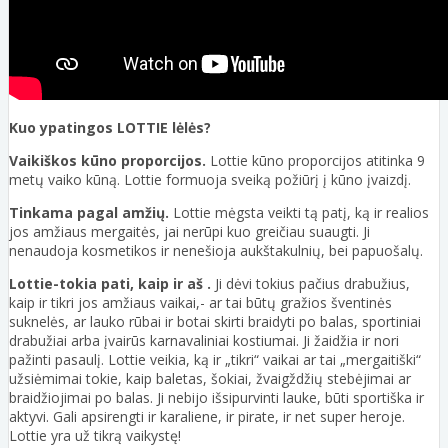
Kuo ypatingos LOTTIE lėlės?
Vaikiškos kūno proporcijos.
Lottie kūno proporcijos atitinka 9
metų vaiko kūną. Lottie formuoja sveiką požiūrį į kūno įvaizdį.
Tinkama pagal amžių.
Lottie mėgsta veikti tą patį, ką ir realios
jos amžiaus mergaitės, jai nerūpi kuo greičiau suaugti. Ji
nenaudoja kosmetikos ir nenešioja aukštakulnių, bei papuošalų.
Lottie-tokia pati, kaip ir aš .
Ji dėvi tokius pačius drabužius,
kaip ir tikri jos amžiaus vaikai,- ar tai būtų gražios šventinės
suknelės, ar lauko rūbai ir botai skirti braidyti po balas, sportiniai
drabužiai arba įvairūs karnavaliniai kostiumai. Ji žaidžia ir nori
pažinti pasaulį. Lottie veikia, ką ir „tikri“ vaikai ar tai „mergaitiški“
užsiėmimai tokie, kaip baletas, šokiai, žvaigždžių stebėjimai ar
braidžiojimai po balas. Ji nebijo išsipurvinti lauke, būti sportiška ir
aktyvi. Gali apsirengti ir karaliene, ir pirate, ir net super heroje.
Lottie yra už tikrą vaikystę!