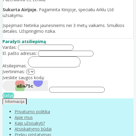
Sukurta Airijoje.
Pagaminta Kinijoje, specialiu Arklu Ltd
užsakymu.
Įspėjimas! Netinka jaunesniems nei 3 metų vaikams. Smulkios
detalės. Užspringimo rizika.
Parašyti atsiliepimą
Vardas:
El. pašto adresas:
Atsiliepimas:
Įvertinimas:
Įveskite saugos kodą:
Rašyti
Informacija
Privatumo politika
Apie mus
Kaip užsisakyti?
Atsiskaitymo būdai
Prekių pristatymas