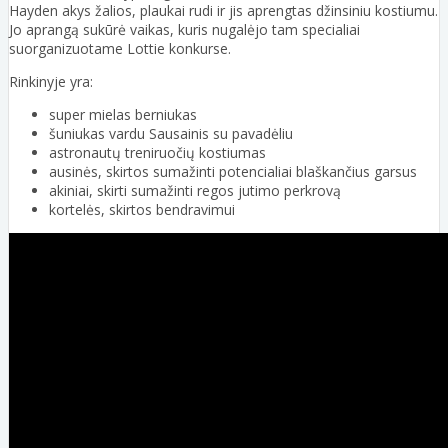
Hayden akys žalios, plaukai rudi ir jis aprengtas džinsiniu kostiumu.
Jo aprangą sukūrė vaikas, kuris nugalėjo tam specialiai
suorganizuotame Lottie konkurse.
Rinkinyje yra:
super mielas berniukas
šuniukas vardu Sausainis su pavadėliu
astronautų treniruočių kostiumas
ausinės, skirtos sumažinti potencialiai blaškančius garsus
akiniai, skirti sumažinti regos jutimo perkrovą
kortelės, skirtos bendravimui