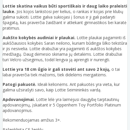
Lottie skatina vaikus būti sportiškais ir daug laiko praleisti
lauke.
Jos kojos lankstosi per kelius, o rankas ir kojas prie klubų
galima sukioti. Lottie galva sukiojasi į šonus ir ji gali padaryti
špagatą, kas praverčia žaidžiant ir atliekant gimnastikos bei karatė
pratimus.
Aukšto kokybės audiniai ir plaukai.
Lottie plaukai pagaminti iš
aukščiausios kokybės Saran neilono, kuriam būdinga šilko tekstūra
ir jis nesivelia. Lottie drabužiai yra pagaminti iš aukštos kokybės
medžiagų. Daug dėmesio skiriama jų detalėms. Lottie drabužiai
turi Velcro užsegimus, todėl lengva ją aprengti ir nurengti.
Lottie yra 18 cm ūgio ir gali stovėti ant savo 2 kojų,
o tai
labai praverčia tiek mažoms, tiek didelėms mergaitėms.
Patogi pakuotė.
Ideali kelionėms. Ant pakuotės yra vieta, kur
galima užsirašyti savo, kaip Lottie šeimininkės vardą.
Apdovanojimai.
Lottie lėlė yra laimėjusi daugybę tarptautinių
apdovanojimų, įskaitant ir 5 Oppenhem Toy Portfolio Platinum
apdovanojimus.
Rekomenduojamas amžius 3+.
Paženklinta CE ženklu.