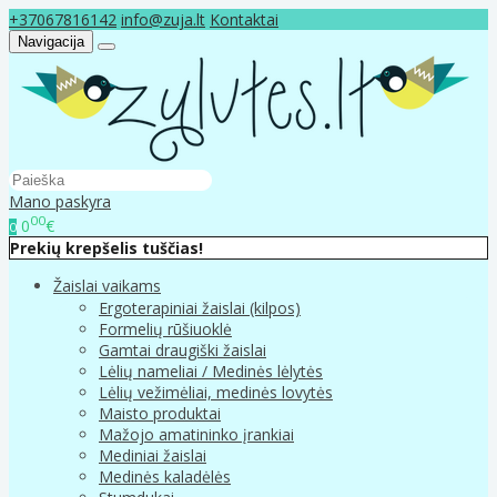
+37067816142
info@zuja.lt
Kontaktai
Navigacija
Mano paskyra
00
0
€
0
Prekių krepšelis tuščias!
Žaislai vaikams
Ergoterapiniai žaislai (kilpos)
Formelių rūšiuoklė
Gamtai draugiški žaislai
Lėlių nameliai / Medinės lėlytės
Lėlių vežimėliai, medinės lovytės
Maisto produktai
Mažojo amatininko įrankiai
Mediniai žaislai
Medinės kaladėlės