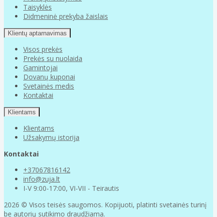
Taisyklės
Didmeninė prekyba žaislais
Klientų aptarnavimas
Visos prekės
Prekės su nuolaida
Gamintojai
Dovanų kuponai
Svetainės medis
Kontaktai
Klientams
Klientams
Užsakymų istorija
Kontaktai
+37067816142
info@zuja.lt
I-V 9:00-17:00, VI-VII - Teirautis
2026 © Visos teisės saugomos. Kopijuoti, platinti svetainės turinį
be autorių sutikimo draudžiama.