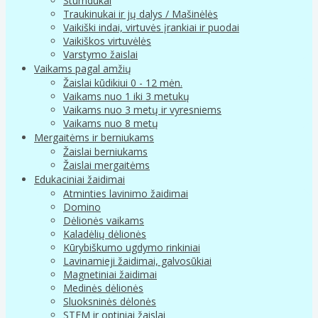
Stumdukai
Traukinukai ir jų dalys / Mašinėlės
Vaikiški indai, virtuvės įrankiai ir puodai
Vaikiškos virtuvėlės
Varstymo žaislai
Vaikams pagal amžių
Žaislai kūdikiui 0 - 12 mėn.
Vaikams nuo 1 iki 3 metukų
Vaikams nuo 3 metų ir vyresniems
Vaikams nuo 8 metų
Mergaitėms ir berniukams
Žaislai berniukams
Žaislai mergaitėms
Edukaciniai žaidimai
Atminties lavinimo žaidimai
Domino
Dėlionės vaikams
Kaladėlių dėlionės
Kūrybiškumo ugdymo rinkiniai
Lavinamieji žaidimai, galvosūkiai
Magnetiniai žaidimai
Medinės dėlionės
Sluoksninės dėlonės
STEM ir optiniai žaislai