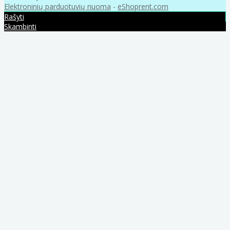
Elektroninių parduotuvių nuoma
-
eShoprent.com
Rašyti
Skambinti