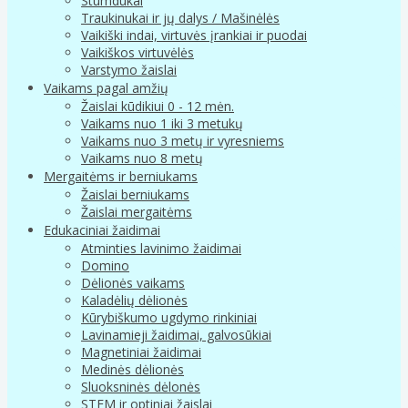
Stumdukai
Traukinukai ir jų dalys / Mašinėlės
Vaikiški indai, virtuvės įrankiai ir puodai
Vaikiškos virtuvėlės
Varstymo žaislai
Vaikams pagal amžių
Žaislai kūdikiui 0 - 12 mėn.
Vaikams nuo 1 iki 3 metukų
Vaikams nuo 3 metų ir vyresniems
Vaikams nuo 8 metų
Mergaitėms ir berniukams
Žaislai berniukams
Žaislai mergaitėms
Edukaciniai žaidimai
Atminties lavinimo žaidimai
Domino
Dėlionės vaikams
Kaladėlių dėlionės
Kūrybiškumo ugdymo rinkiniai
Lavinamieji žaidimai, galvosūkiai
Magnetiniai žaidimai
Medinės dėlionės
Sluoksninės dėlonės
STEM ir optiniai žaislai