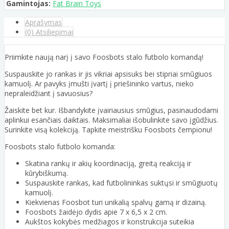
Gamintojas:
Fat Brain Toys
Aprašymas
(0) Atsiliepimai
Priimkite naują narį į savo Foosbots stalo futbolo komandą!
Suspauskite jo rankas ir jis vikriai apsisuks bei stipriai smūgiuos
kamuolį. Ar pavyks įmušti įvartį į priešininko vartus, nieko
nepraleidžiant į savuosius?
Žaiskite bet kur. Išbandykite įvairiausius smūgius, pasinaudodami
aplinkui esančiais daiktais. Maksimaliai išobulinkite savo įgūdžius.
Surinkite visą kolekciją. Tapkite meistrišku Foosbots čempionu!
Foosbots stalo futbolo komanda:
Skatina rankų ir akių koordinaciją, greitą reakciją ir
kūrybiškumą.
Suspauskite rankas, kad futbolininkas suktųsi ir smūgiuotų
kamuolį.
Kiekvienas Foosbot turi unikalią spalvų gamą ir dizainą.
Foosbots žaidėjo dydis apie 7 x 6,5 x 2 cm.
Aukštos kokybės medžiagos ir konstrukcija suteikia