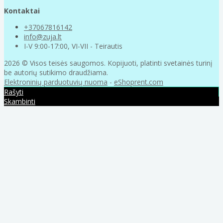
Kontaktai
+37067816142
info@zuja.lt
I-V 9:00-17:00, VI-VII - Teirautis
2026 © Visos teisės saugomos. Kopijuoti, platinti svetainės turinį
be autorių sutikimo draudžiama.
Elektroninių parduotuvių nuoma
-
eShoprent.com
Rašyti
Skambinti