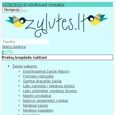
+37067816142
info@zuja.lt
Kontaktai
Navigacija
Mano paskyra
00
0
€
0
Prekių krepšelis tuščias!
Žaislai vaikams
Ergoterapiniai žaislai (kilpos)
Formelių rūšiuoklė
Gamtai draugiški žaislai
Lėlių nameliai / Medinės lėlytės
Lėlių vežimėliai, medinės lovytės
Maisto produktai
Mažojo amatininko įrankiai
Mediniai žaislai
Medinės kaladėlės