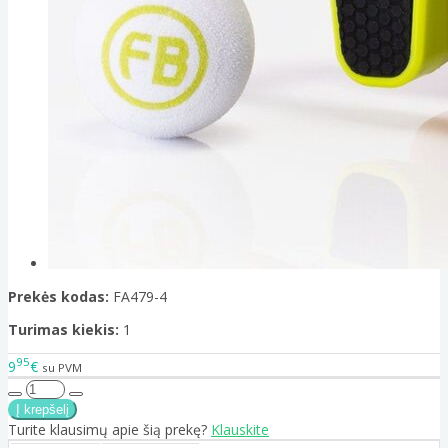
Prekės kodas:
FA479-4
Turimas kiekis:
1
95
9
€
su PVM
Turite klausimų apie šią prekę?
Klauskite