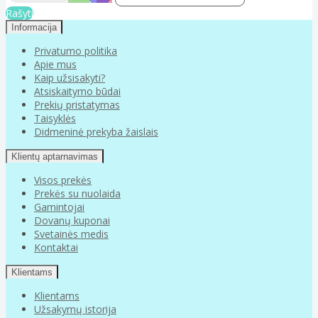
Rašyti
Informacija
Privatumo politika
Apie mus
Kaip užsisakyti?
Atsiskaitymo būdai
Prekių pristatymas
Taisyklės
Didmeninė prekyba žaislais
Klientų aptarnavimas
Visos prekės
Prekės su nuolaida
Gamintojai
Dovanų kuponai
Svetainės medis
Kontaktai
Klientams
Klientams
Užsakymų istorija