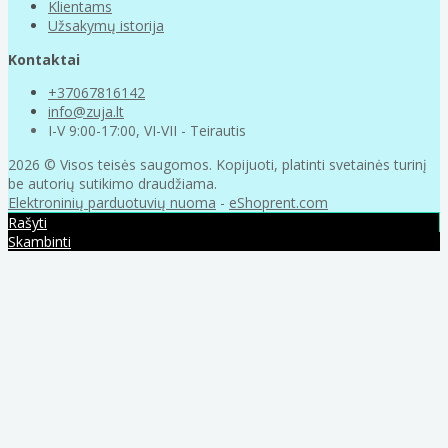
Klientams
Užsakymų istorija
Kontaktai
+37067816142
info@zuja.lt
I-V 9:00-17:00, VI-VII - Teirautis
2026 © Visos teisės saugomos. Kopijuoti, platinti svetainės turinį
be autorių sutikimo draudžiama.
Elektroninių parduotuvių nuoma
-
eShoprent.com
Rašyti
Skambinti