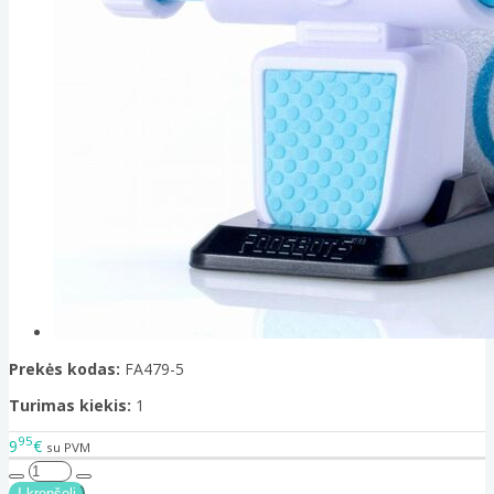
Prekės kodas:
FA479-5
Turimas kiekis:
1
95
9
€
su PVM