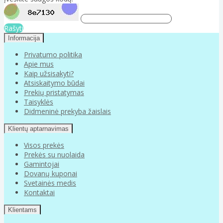
Rašyti
Informacija
Privatumo politika
Apie mus
Kaip užsisakyti?
Atsiskaitymo būdai
Prekių pristatymas
Taisyklės
Didmeninė prekyba žaislais
Klientų aptarnavimas
Visos prekės
Prekės su nuolaida
Gamintojai
Dovanų kuponai
Svetainės medis
Kontaktai
Klientams