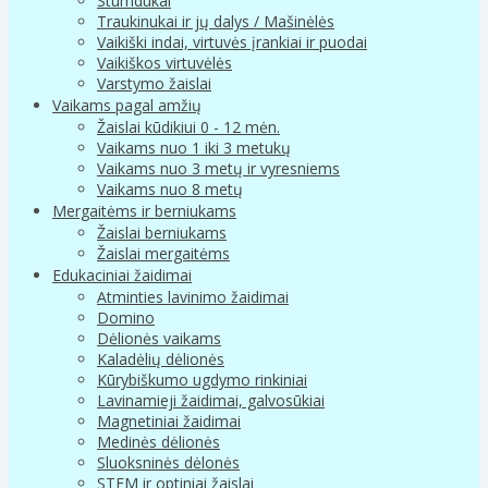
Stumdukai
Traukinukai ir jų dalys / Mašinėlės
Vaikiški indai, virtuvės įrankiai ir puodai
Vaikiškos virtuvėlės
Varstymo žaislai
Vaikams pagal amžių
Žaislai kūdikiui 0 - 12 mėn.
Vaikams nuo 1 iki 3 metukų
Vaikams nuo 3 metų ir vyresniems
Vaikams nuo 8 metų
Mergaitėms ir berniukams
Žaislai berniukams
Žaislai mergaitėms
Edukaciniai žaidimai
Atminties lavinimo žaidimai
Domino
Dėlionės vaikams
Kaladėlių dėlionės
Kūrybiškumo ugdymo rinkiniai
Lavinamieji žaidimai, galvosūkiai
Magnetiniai žaidimai
Medinės dėlionės
Sluoksninės dėlonės
STEM ir optiniai žaislai