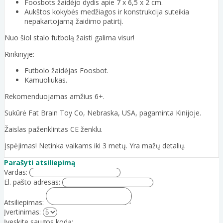
Foosbots žaidėjo dydis apie 7 x 6,5 x 2 cm.
Aukštos kokybės medžiagos ir konstrukcija suteikia
nepakartojamą žaidimo patirtį.
Nuo šiol stalo futbolą žaisti galima visur!
Rinkinyje:
Futbolo žaidėjas Foosbot.
Kamuoliukas.
Rekomenduojamas amžius 6+.
Sukūrė Fat Brain Toy Co, Nebraska, USA, pagaminta Kinijoje.
Žaislas paženklintas CE ženklu.
Įspėjimas! Netinka vaikams iki 3 metų. Yra mažų detalių.
Parašyti atsiliepimą
Vardas:
El. pašto adresas:
Atsiliepimas:
Įvertinimas:
Įveskite saugos kodą: