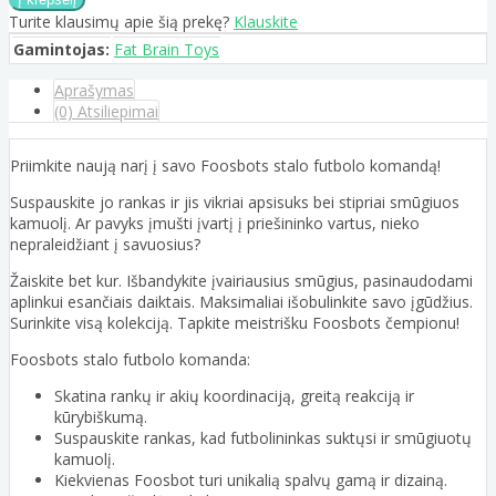
Turite klausimų apie šią prekę?
Klauskite
Gamintojas:
Fat Brain Toys
Aprašymas
(0) Atsiliepimai
Priimkite naują narį į savo Foosbots stalo futbolo komandą!
Suspauskite jo rankas ir jis vikriai apsisuks bei stipriai smūgiuos
kamuolį. Ar pavyks įmušti įvartį į priešininko vartus, nieko
nepraleidžiant į savuosius?
Žaiskite bet kur. Išbandykite įvairiausius smūgius, pasinaudodami
aplinkui esančiais daiktais. Maksimaliai išobulinkite savo įgūdžius.
Surinkite visą kolekciją. Tapkite meistrišku Foosbots čempionu!
Foosbots stalo futbolo komanda:
Skatina rankų ir akių koordinaciją, greitą reakciją ir
kūrybiškumą.
Suspauskite rankas, kad futbolininkas suktųsi ir smūgiuotų
kamuolį.
Kiekvienas Foosbot turi unikalią spalvų gamą ir dizainą.