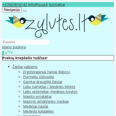
+37067816142
info@zuja.lt
Kontaktai
Navigacija
Mano paskyra
00
0
€
0
Prekių krepšelis tuščias!
Žaislai vaikams
Ergoterapiniai žaislai (kilpos)
Formelių rūšiuoklė
Gamtai draugiški žaislai
Lėlių nameliai / Medinės lėlytės
Lėlių vežimėliai, medinės lovytės
Maisto produktai
Mažojo amatininko įrankiai
Mediniai žaislai
Medinės kaladėlės