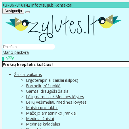
+37067816142
info@zuja.lt
Kontaktai
Navigacija
Mano paskyra
00
0
€
0
Prekių krepšelis tuščias!
Žaislai vaikams
Ergoterapiniai žaislai (kilpos)
Formelių rūšiuoklė
Gamtai draugiški žaislai
Lėlių nameliai / Medinės lėlytės
Lėlių vežimėliai, medinės lovytės
Maisto produktai
Mažojo amatininko įrankiai
Mediniai žaislai
Medinės kaladėlės