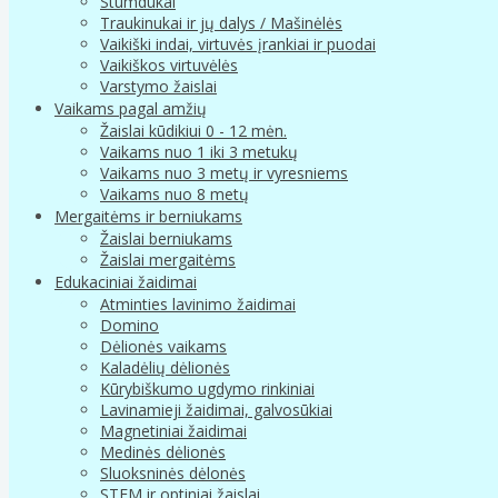
Stumdukai
Traukinukai ir jų dalys / Mašinėlės
Vaikiški indai, virtuvės įrankiai ir puodai
Vaikiškos virtuvėlės
Varstymo žaislai
Vaikams pagal amžių
Žaislai kūdikiui 0 - 12 mėn.
Vaikams nuo 1 iki 3 metukų
Vaikams nuo 3 metų ir vyresniems
Vaikams nuo 8 metų
Mergaitėms ir berniukams
Žaislai berniukams
Žaislai mergaitėms
Edukaciniai žaidimai
Atminties lavinimo žaidimai
Domino
Dėlionės vaikams
Kaladėlių dėlionės
Kūrybiškumo ugdymo rinkiniai
Lavinamieji žaidimai, galvosūkiai
Magnetiniai žaidimai
Medinės dėlionės
Sluoksninės dėlonės
STEM ir optiniai žaislai