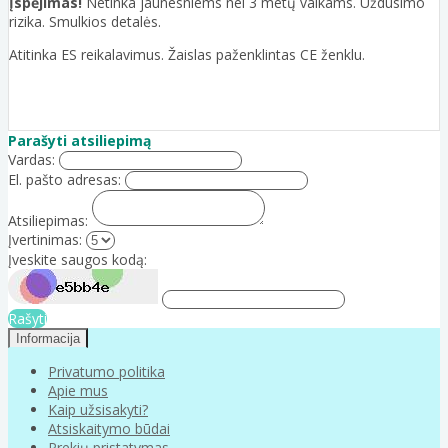
Įspėjimas!
Netinka jaunesniems nei 3 metų vaikams. Uždusimo
rizika. Smulkios detalės.
Atitinka ES reikalavimus. Žaislas paženklintas CE ženklu.
Parašyti atsiliepimą
Vardas:
El. pašto adresas:
Atsiliepimas:
Įvertinimas:
Įveskite saugos kodą:
Rašyti
Informacija
Privatumo politika
Apie mus
Kaip užsisakyti?
Atsiskaitymo būdai
Prekių pristatymas