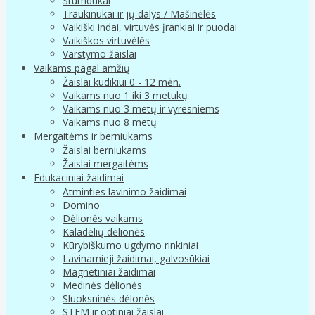
Stumdukai
Traukinukai ir jų dalys / Mašinėlės
Vaikiški indai, virtuvės įrankiai ir puodai
Vaikiškos virtuvėlės
Varstymo žaislai
Vaikams pagal amžių
Žaislai kūdikiui 0 - 12 mėn.
Vaikams nuo 1 iki 3 metukų
Vaikams nuo 3 metų ir vyresniems
Vaikams nuo 8 metų
Mergaitėms ir berniukams
Žaislai berniukams
Žaislai mergaitėms
Edukaciniai žaidimai
Atminties lavinimo žaidimai
Domino
Dėlionės vaikams
Kaladėlių dėlionės
Kūrybiškumo ugdymo rinkiniai
Lavinamieji žaidimai, galvosūkiai
Magnetiniai žaidimai
Medinės dėlionės
Sluoksninės dėlonės
STEM ir optiniai žaislai