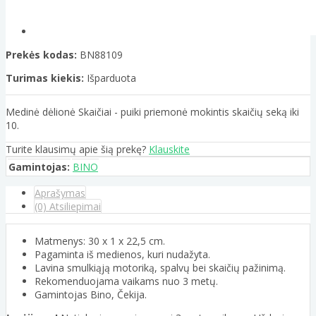
Prekės kodas:
BN88109
Turimas kiekis:
Išparduota
Medinė dėlionė Skaičiai - puiki priemonė mokintis skaičių seką iki
10.
Turite klausimų apie šią prekę?
Klauskite
Gamintojas:
BINO
Aprašymas
(0) Atsiliepimai
Matmenys: 30 x 1 x 22,5 cm.
Pagaminta iš medienos, kuri nudažyta.
Lavina smulkiąją motoriką, spalvų bei skaičių pažinimą.
Rekomenduojama vaikams nuo 3 metų.
Gamintojas Bino, Čekija.