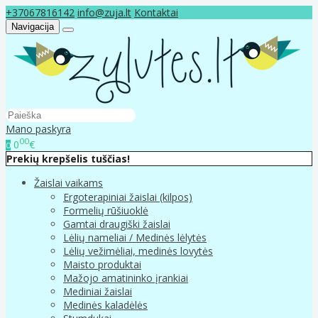
+37067816142
info@zuja.lt
Kontaktai
Navigacija
Mano paskyra
00
0
€
0
Prekių krepšelis tuščias!
Žaislai vaikams
Ergoterapiniai žaislai (kilpos)
Formelių rūšiuoklė
Gamtai draugiški žaislai
Lėlių nameliai / Medinės lėlytės
Lėlių vežimėliai, medinės lovytės
Maisto produktai
Mažojo amatininko įrankiai
Mediniai žaislai
Medinės kaladėlės