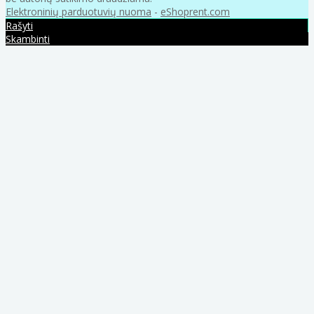
Elektroninių parduotuvių nuoma
-
eShoprent.com
Rašyti
Skambinti