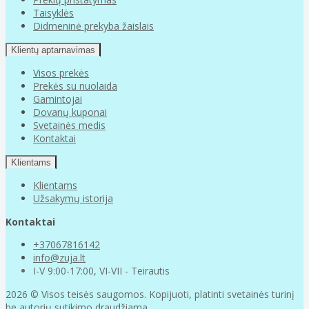
Taisyklės
Didmeninė prekyba žaislais
Klientų aptarnavimas
Visos prekės
Prekės su nuolaida
Gamintojai
Dovanų kuponai
Svetainės medis
Kontaktai
Klientams
Klientams
Užsakymų istorija
Kontaktai
+37067816142
info@zuja.lt
I-V 9:00-17:00, VI-VII - Teirautis
2026 © Visos teisės saugomos. Kopijuoti, platinti svetainės turinį
be autorių sutikimo draudžiama.