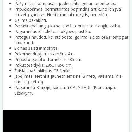
Pažymėtas kompasas, padėsiantis geriau orientuotis.
Pripučiapamas, permatomas pagrindas ant kurio lengvai
stovėtų gaublys. Norint ramiai mokytis, neriedėtų.
Galima pakabinti.
Pavadinimai anglų kalba, todėl tobulinsite ir anglų kalbą.
Pagamintas iš aukštos kokybės plastiko.
Patogus naudoti, kai atsibosta, galima išleisti orą ir patogiai
supakuoti.
Skirtas žaisti ir mokytis.
Rekomenduojamas amžius 4+.
Pripūsto gaublio diametras - 85 cm.
Pakuotės dydis: 28x31.8x6 cm.
Žaislas paženklintas CE ženklu.
Įspėjimas! Netinka jaunesniems nei 3 metų vaikams. Yra
smulkių detalių.
Pagaminta Kinijoje, specialiu CALY SARL (Prancūzija),
užsakymu.