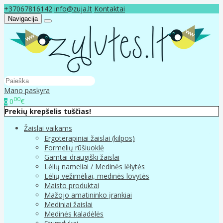
+37067816142
info@zuja.lt
Kontaktai
Navigacija
Mano paskyra
00
0
€
0
Prekių krepšelis tuščias!
Žaislai vaikams
Ergoterapiniai žaislai (kilpos)
Formelių rūšiuoklė
Gamtai draugiški žaislai
Lėlių nameliai / Medinės lėlytės
Lėlių vežimėliai, medinės lovytės
Maisto produktai
Mažojo amatininko įrankiai
Mediniai žaislai
Medinės kaladėlės