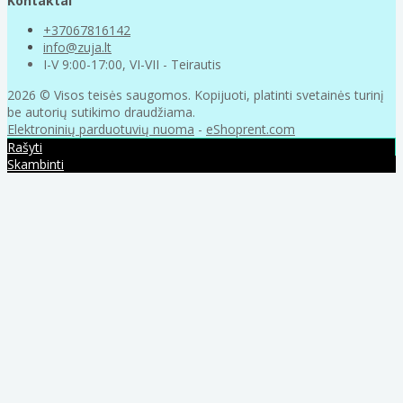
Kontaktai
+37067816142
info@zuja.lt
I-V 9:00-17:00, VI-VII - Teirautis
2026 © Visos teisės saugomos. Kopijuoti, platinti svetainės turinį
be autorių sutikimo draudžiama.
Elektroninių parduotuvių nuoma
-
eShoprent.com
Rašyti
Skambinti