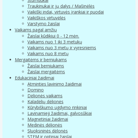
Stumdukai
Traukinukai ir jų dalys / Mašinėlės
Vaikiški indai, virtuvės įrankiai ir puodai
Vaikiškos virtuvėlės
Varstymo žaislai
Vaikams pagal amžių
Žaislai kūdikiui 0 - 12 mėn.
Vaikams nuo 1 iki 3 metukų
Vaikams nuo 3 metų ir vyresniems
Vaikams nuo 8 metų
Mergaitėms ir berniukams
Žaislai berniukams
Žaislai mergaitėms
Edukaciniai žaidimai
Atminties lavinimo žaidimai
Domino
Dėlionės vaikams
Kaladėlių dėlionės
Kūrybiškumo ugdymo rinkiniai
Lavinamieji žaidimai, galvosūkiai
Magnetiniai žaidimai
Medinės dėlionės
Sluoksninės dėlonės
STEM ir optiniai žaislai