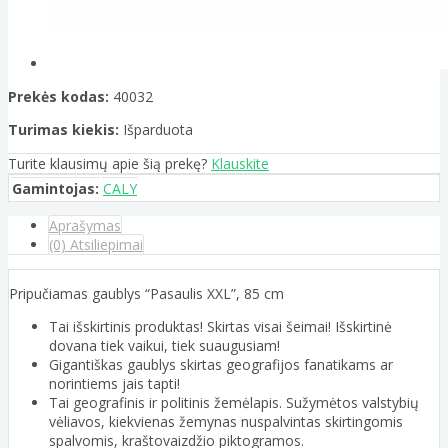
Prekės kodas:
40032
Turimas kiekis:
Išparduota
Turite klausimų apie šią prekę?
Klauskite
Gamintojas:
CALY
Aprašymas
(0) Atsiliepimai
Pripučiamas gaublys “Pasaulis XXL”, 85 cm
Tai išskirtinis produktas! Skirtas visai šeimai! Išskirtinė
dovana tiek vaikui, tiek suaugusiam!
Gigantiškas gaublys skirtas geografijos fanatikams ar
norintiems jais tapti!
Tai geografinis ir politinis žemėlapis. Sužymėtos valstybių
vėliavos, kiekvienas žemynas nuspalvintas skirtingomis
spalvomis, kraštovaizdžio piktogramos.