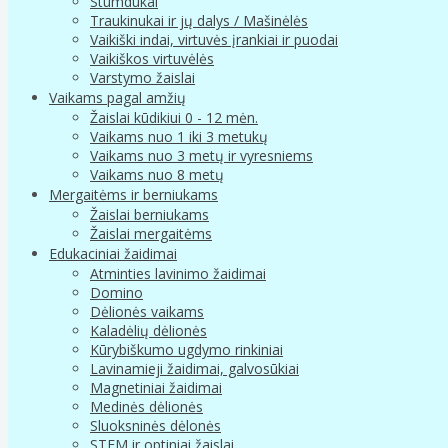
Stumdukai
Traukinukai ir jų dalys / Mašinėlės
Vaikiški indai, virtuvės įrankiai ir puodai
Vaikiškos virtuvėlės
Varstymo žaislai
Vaikams pagal amžių
Žaislai kūdikiui 0 - 12 mėn.
Vaikams nuo 1 iki 3 metukų
Vaikams nuo 3 metų ir vyresniems
Vaikams nuo 8 metų
Mergaitėms ir berniukams
Žaislai berniukams
Žaislai mergaitėms
Edukaciniai žaidimai
Atminties lavinimo žaidimai
Domino
Dėlionės vaikams
Kaladėlių dėlionės
Kūrybiškumo ugdymo rinkiniai
Lavinamieji žaidimai, galvosūkiai
Magnetiniai žaidimai
Medinės dėlionės
Sluoksninės dėlonės
STEM ir optiniai žaislai