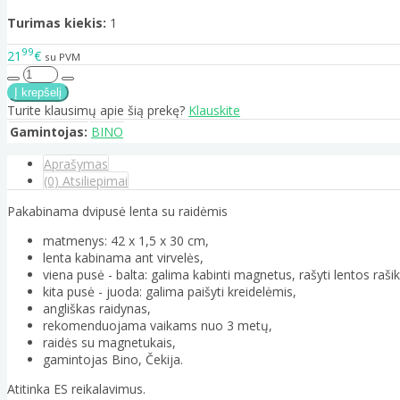
Turimas kiekis:
1
99
21
€
su PVM
Turite klausimų apie šią prekę?
Klauskite
Gamintojas:
BINO
Aprašymas
(0) Atsiliepimai
Pakabinama dvipusė lenta su raidėmis
matmenys: 42 x 1,5 x 30 cm,
lenta kabinama ant virvelės,
viena pusė - balta: galima kabinti magnetus, rašyti lentos rašikl
kita pusė - juoda: galima paišyti kreidelėmis,
angliškas raidynas,
rekomenduojama vaikams nuo 3 metų,
raidės su magnetukais,
gamintojas Bino, Čekija.
Atitinka ES reikalavimus.