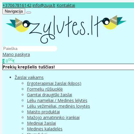
+37067816142
info@zuja.lt
Kontaktai
Navigacija
Mano paskyra
00
0
€
0
Prekių krepšelis tuščias!
Žaislai vaikams
Ergoterapiniai žaislai (kilpos)
Formelių rūšiuoklė
Gamtai draugiški žaislai
Lėlių nameliai / Medinės lėlytės
Lėlių vežimėliai, medinės lovytės
Maisto produktai
Mažojo amatininko įrankiai
Mediniai žaislai
Medinės kaladėlės