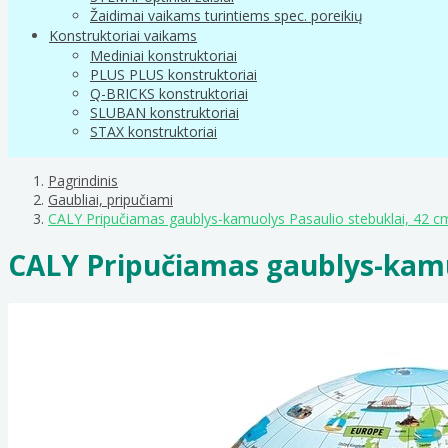
Žaidimai vaikams turintiems spec. poreikių
Konstruktoriai vaikams
Mediniai konstruktoriai
PLUS PLUS konstruktoriai
Q-BRICKS konstruktoriai
SLUBAN konstruktoriai
STAX konstruktoriai
Pagrindinis
Gaubliai, pripučiami
CALY Pripučiamas gaublys-kamuolys Pasaulio stebuklai, 42 c
CALY Pripučiamas gaublys-kamu