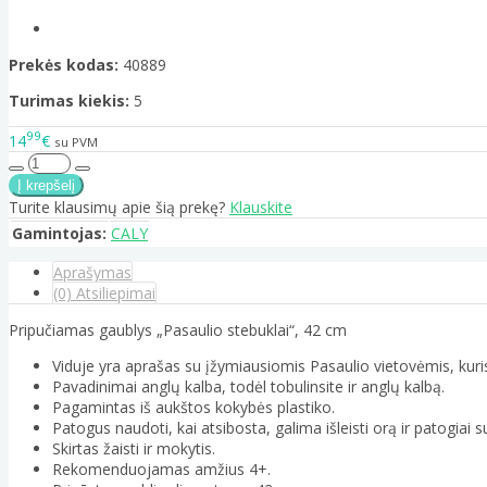
Prekės kodas:
40889
Turimas kiekis:
5
99
14
€
su PVM
Turite klausimų apie šią prekę?
Klauskite
Gamintojas:
CALY
Aprašymas
(0) Atsiliepimai
Pripučiamas gaublys „Pasaulio stebuklai“, 42 cm
Viduje yra aprašas su įžymiausiomis Pasaulio vietovėmis, kuris 
Pavadinimai anglų kalba, todėl tobulinsite ir anglų kalbą.
Pagamintas iš aukštos kokybės plastiko.
Patogus naudoti, kai atsibosta, galima išleisti orą ir patogiai s
Skirtas žaisti ir mokytis.
Rekomenduojamas amžius 4+.