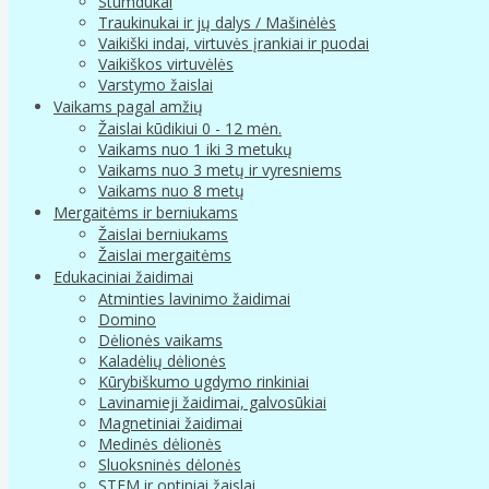
Stumdukai
Traukinukai ir jų dalys / Mašinėlės
Vaikiški indai, virtuvės įrankiai ir puodai
Vaikiškos virtuvėlės
Varstymo žaislai
Vaikams pagal amžių
Žaislai kūdikiui 0 - 12 mėn.
Vaikams nuo 1 iki 3 metukų
Vaikams nuo 3 metų ir vyresniems
Vaikams nuo 8 metų
Mergaitėms ir berniukams
Žaislai berniukams
Žaislai mergaitėms
Edukaciniai žaidimai
Atminties lavinimo žaidimai
Domino
Dėlionės vaikams
Kaladėlių dėlionės
Kūrybiškumo ugdymo rinkiniai
Lavinamieji žaidimai, galvosūkiai
Magnetiniai žaidimai
Medinės dėlionės
Sluoksninės dėlonės
STEM ir optiniai žaislai