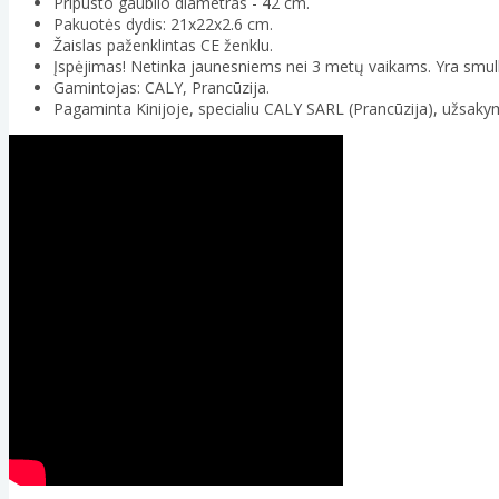
Pripūsto gaublio diametras - 42 cm.
Pakuotės dydis: 21x22x2.6 cm.
Žaislas paženklintas CE ženklu.
Įspėjimas! Netinka jaunesniems nei 3 metų vaikams. Yra smulk
Gamintojas: CALY, Prancūzija.
Pagaminta Kinijoje, specialiu CALY SARL (Prancūzija), užsaky