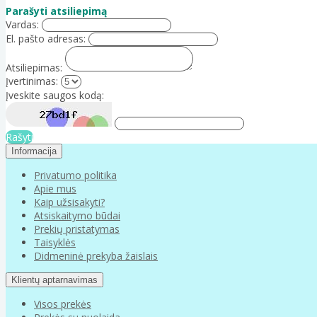
Parašyti atsiliepimą
Vardas:
El. pašto adresas:
Atsiliepimas:
Įvertinimas:
Įveskite saugos kodą:
Rašyti
Informacija
Privatumo politika
Apie mus
Kaip užsisakyti?
Atsiskaitymo būdai
Prekių pristatymas
Taisyklės
Didmeninė prekyba žaislais
Klientų aptarnavimas
Visos prekės