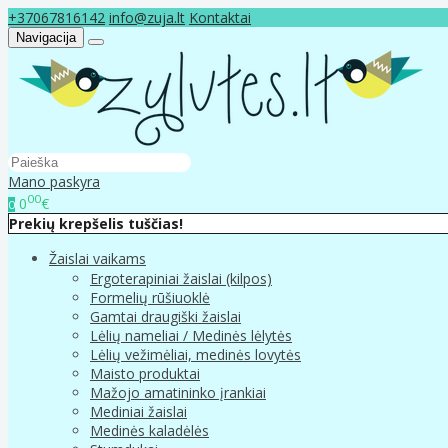
+37067816142
info@zuja.lt
Kontaktai
Navigacija
Mano paskyra
00
0
€
0
Prekių krepšelis tuščias!
Žaislai vaikams
Ergoterapiniai žaislai (kilpos)
Formelių rūšiuoklė
Gamtai draugiški žaislai
Lėlių nameliai / Medinės lėlytės
Lėlių vežimėliai, medinės lovytės
Maisto produktai
Mažojo amatininko įrankiai
Mediniai žaislai
Medinės kaladėlės