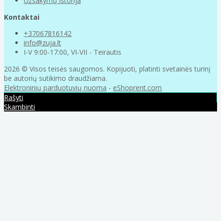
Užsakymų istorija
Kontaktai
+37067816142
info@zuja.lt
I-V 9:00-17:00, VI-VII - Teirautis
2026 © Visos teisės saugomos. Kopijuoti, platinti svetainės turinį
be autorių sutikimo draudžiama.
Elektroninių parduotuvių nuoma
-
eShoprent.com
Rašyti
Skambinti