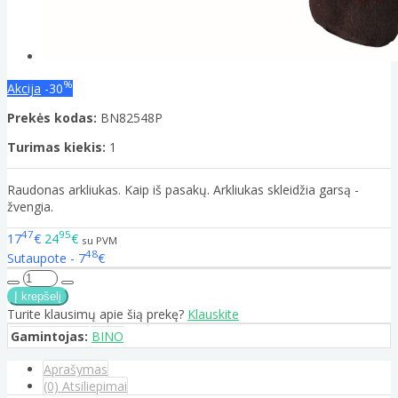
%
Akcija
-30
Prekės kodas:
BN82548P
Turimas kiekis:
1
Raudonas arkliukas. Kaip iš pasakų. Arkliukas skleidžia garsą -
žvengia.
47
95
17
€
24
€
su PVM
48
Sutaupote - 7
€
Turite klausimų apie šią prekę?
Klauskite
Gamintojas:
BINO
Aprašymas
(0) Atsiliepimai