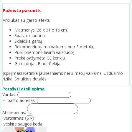
Pažeista pakuotė.
Arkliukas su garso efektu
Matmenys: 26 x 31 x 16 cm.
Spalva: raudona.
Skleidžia garsą.
Rekomenduojama vaikams nuo 3 metukų.
Puiki priemonė lavinti vaizduotę.
Prekė pažymėta CE ženklu.
Gamintojas Bino, Čekija.
Įspėjimas! Netinka jaunesniems nei 3 metų vaikams. Uždusimo
rizika. Smulkios detalės.
Parašyti atsiliepimą
Vardas:
El. pašto adresas:
Atsiliepimas:
Įvertinimas:
Įveskite saugos kodą: