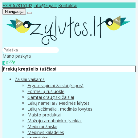
+37067816142
info@zuja.lt
Kontaktai
Navigacija
Mano paskyra
00
0
€
0
Prekių krepšelis tuščias!
Žaislai vaikams
Ergoterapiniai žaislai (kilpos)
Formelių rūšiuoklė
Gamtai draugiški žaislai
Lėlių nameliai / Medinės lėlytės
Lėlių vežimėliai, medinės lovytės
Maisto produktai
Mažojo amatininko įrankiai
Mediniai žaislai
Medinės kaladėlės