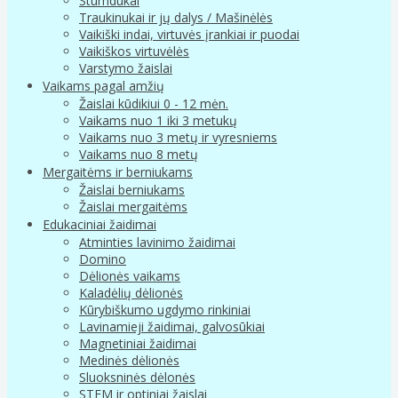
Stumdukai
Traukinukai ir jų dalys / Mašinėlės
Vaikiški indai, virtuvės įrankiai ir puodai
Vaikiškos virtuvėlės
Varstymo žaislai
Vaikams pagal amžių
Žaislai kūdikiui 0 - 12 mėn.
Vaikams nuo 1 iki 3 metukų
Vaikams nuo 3 metų ir vyresniems
Vaikams nuo 8 metų
Mergaitėms ir berniukams
Žaislai berniukams
Žaislai mergaitėms
Edukaciniai žaidimai
Atminties lavinimo žaidimai
Domino
Dėlionės vaikams
Kaladėlių dėlionės
Kūrybiškumo ugdymo rinkiniai
Lavinamieji žaidimai, galvosūkiai
Magnetiniai žaidimai
Medinės dėlionės
Sluoksninės dėlonės
STEM ir optiniai žaislai