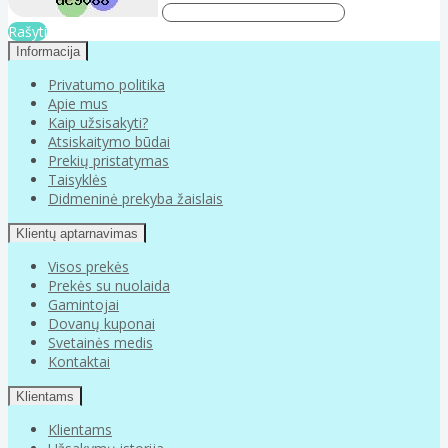
Rašyti
Informacija
Privatumo politika
Apie mus
Kaip užsisakyti?
Atsiskaitymo būdai
Prekių pristatymas
Taisyklės
Didmeninė prekyba žaislais
Klientų aptarnavimas
Visos prekės
Prekės su nuolaida
Gamintojai
Dovanų kuponai
Svetainės medis
Kontaktai
Klientams
Klientams