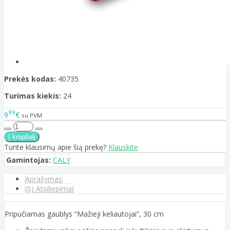
Prekės kodas:
40735
Turimas kiekis:
24
99
9
€
su PVM
Turite klausimų apie šią prekę?
Klauskite
Gamintojas:
CALY
Aprašymas
(0) Atsiliepimai
Pripučiamas gaublys “Mažieji keliautojai”, 30 cm