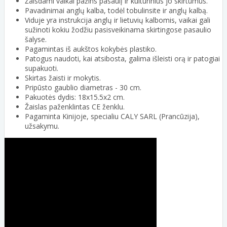
Žaisdami vaikai pažins pasaulį ir kultūrinius jo skirtumus.
Pavadinimai anglų kalba, todėl tobulinsite ir anglų kalbą.
Viduje yra instrukcija anglų ir lietuvių kalbomis, vaikai gali
sužinoti kokiu žodžiu pasisveikinama skirtingose pasaulio
šalyse.
Pagamintas iš aukštos kokybės plastiko.
Patogus naudoti, kai atsibosta, galima išleisti orą ir patogiai
supakuoti.
Skirtas žaisti ir mokytis.
Pripūsto gaublio diametras - 30 cm.
Pakuotės dydis: 18x15.5x2 cm.
Žaislas paženklintas CE ženklu.
Pagaminta Kinijoje, specialiu CALY SARL (Prancūzija),
užsakymu.