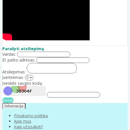
Parašyti atsiliepimą
Vardas:
El. pašto adresas:
Atsiliepimas:
Įvertinimas:
Įveskite saugos kodą:
Rašyti
Informacija
Privatumo politika
Apie mus
Kaip užsisakyti?