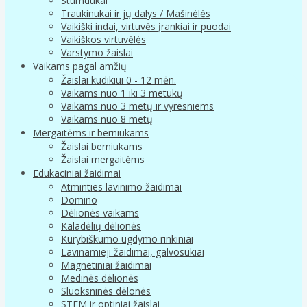
Stumdukai
Traukinukai ir jų dalys / Mašinėlės
Vaikiški indai, virtuvės įrankiai ir puodai
Vaikiškos virtuvėlės
Varstymo žaislai
Vaikams pagal amžių
Žaislai kūdikiui 0 - 12 mėn.
Vaikams nuo 1 iki 3 metukų
Vaikams nuo 3 metų ir vyresniems
Vaikams nuo 8 metų
Mergaitėms ir berniukams
Žaislai berniukams
Žaislai mergaitėms
Edukaciniai žaidimai
Atminties lavinimo žaidimai
Domino
Dėlionės vaikams
Kaladėlių dėlionės
Kūrybiškumo ugdymo rinkiniai
Lavinamieji žaidimai, galvosūkiai
Magnetiniai žaidimai
Medinės dėlionės
Sluoksninės dėlonės
STEM ir optiniai žaislai