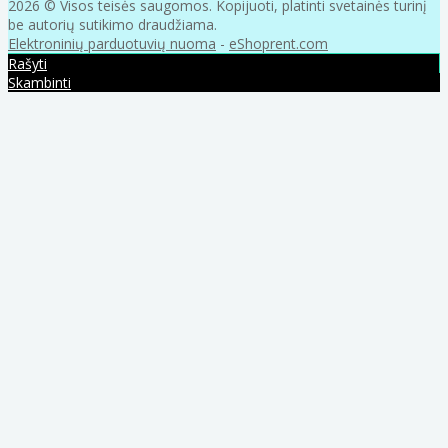
2026 © Visos teisės saugomos. Kopijuoti, platinti svetainės turinį
be autorių sutikimo draudžiama.
Elektroninių parduotuvių nuoma
-
eShoprent.com
Rašyti
Skambinti