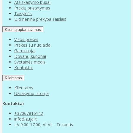
Atsiskaitymo būdai
Prekių pristatymas
Taisyklės
Didmeninė prekyba žaislais
Klientų aptarnavimas
Visos prekės
Prekės su nuolaida
Gamintojai
Dovanų kuponai
Svetainės medis
Kontaktai
Klientams
Klientams
Užsakymų istorija
Kontaktai
+37067816142
info@zuja.lt
I-V 9:00-17:00, VI-VII - Teirautis