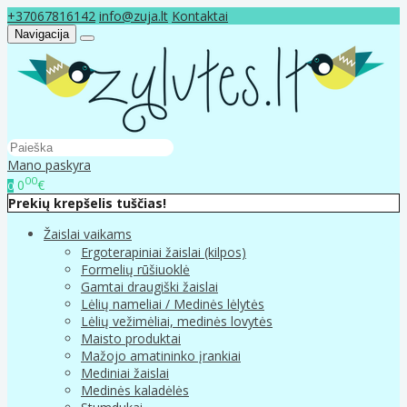
+37067816142
info@zuja.lt
Kontaktai
Navigacija
Mano paskyra
00
0
€
0
Prekių krepšelis tuščias!
Žaislai vaikams
Ergoterapiniai žaislai (kilpos)
Formelių rūšiuoklė
Gamtai draugiški žaislai
Lėlių nameliai / Medinės lėlytės
Lėlių vežimėliai, medinės lovytės
Maisto produktai
Mažojo amatininko įrankiai
Mediniai žaislai
Medinės kaladėlės