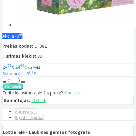
%
Akcija
-0
Prekės kodas:
LT082
Turimas kiekis:
33
98
99
24
€
24
€
su PVM
01
Sutaupote - 0
€
Turite klausimų apie šią prekę?
Klauskite
Gamintojas:
LOTTIE
Aprašymas
(0) Atsiliepimai
Lottie lėlė - Laukinės gamtos fotografė