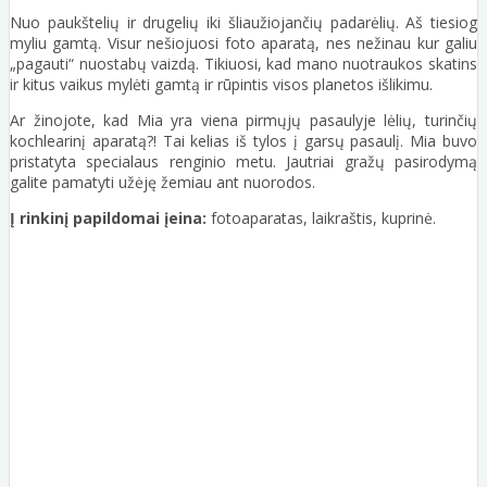
Nuo paukštelių ir drugelių iki šliaužiojančių padarėlių. Aš tiesiog
myliu gamtą. Visur nešiojuosi foto aparatą, nes nežinau kur galiu
„pagauti“ nuostabų vaizdą. Tikiuosi, kad mano nuotraukos skatins
ir kitus vaikus mylėti gamtą ir rūpintis visos planetos išlikimu.
Ar žinojote, kad Mia yra viena pirmųjų pasaulyje lėlių, turinčių
kochlearinį aparatą?! Tai kelias iš tylos į garsų pasaulį. Mia buvo
pristatyta specialaus renginio metu. Jautriai gražų pasirodymą
galite pamatyti užėję žemiau ant nuorodos.
Į rinkinį papildomai įeina:
fotoaparatas, laikraštis, kuprinė.