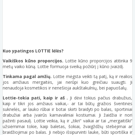
Kuo ypatingos LOTTIE lėlės?
Vaikiškos kūno proporcijos.
Lottie kūno proporcijos atitinka 9
metų vaiko kūną. Lottie formuoja sveiką požiūrį į kūno įvaizdį.
Tinkama pagal amžių.
Lottie mėgsta veikti tą patį, ką ir realios
jos amžiaus mergaitės, jai nerūpi kuo greičiau suaugti. Ji
nenaudoja kosmetikos ir nenešioja aukštakulnių, bei papuošalų.
Lottie-tokia pati, kaip ir aš .
Ji dėvi tokius pačius drabužius,
kaip ir tikri jos amžiaus vaikai,- ar tai būtų gražios šventinės
suknelės, ar lauko rūbai ir botai skirti braidyti po balas, sportiniai
drabužiai arba įvairūs karnavaliniai kostiumai. Ji žaidžia ir nori
pažinti pasaulį. Lottie veikia, ką ir „tikri“ vaikai ar tai „mergaitiški“
užsiėmimai tokie, kaip baletas, šokiai, žvaigždžių stebėjimai ar
braidžiojimai po balas. Ji nebijo išsipurvinti lauke, būti sportiška ir