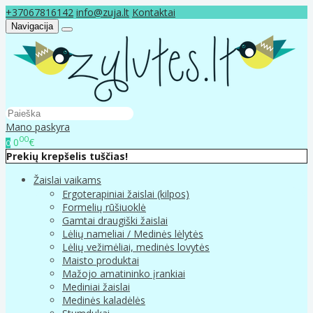
+37067816142
info@zuja.lt
Kontaktai
Navigacija
Mano paskyra
00
0
€
0
Prekių krepšelis tuščias!
Žaislai vaikams
Ergoterapiniai žaislai (kilpos)
Formelių rūšiuoklė
Gamtai draugiški žaislai
Lėlių nameliai / Medinės lėlytės
Lėlių vežimėliai, medinės lovytės
Maisto produktai
Mažojo amatininko įrankiai
Mediniai žaislai
Medinės kaladėlės