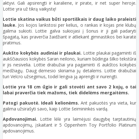
aktyvi. Gali apsirengti ir karaliene, ir pirate, ir net super heroje.
Lottie yra už tikrą vaikystę!
Lottie skatina vaikus būti sportiškais ir daug laiko praleisti
lauke.
Jos kojos lankstosi per kelius, o rankas ir kojas prie klubų
galima sukioti. Lottie galva sukiojasi į šonus ir ji gali padaryti
špagatą, kas praverčia žaidžiant ir atliekant gimnastikos bei karatė
pratimus.
Aukšto kokybės audiniai ir plaukai.
Lottie plaukai pagaminti iš
aukščiausios kokybės Saran neilono, kuriam būdinga šilko tekstūra
ir jis nesivelia. Lottie drabužiai yra pagaminti iš aukštos kokybės
medžiagų. Daug dėmesio skiriama jų detalėms. Lottie drabužiai
turi Velcro užsegimus, todėl lengva ją aprengti ir nurengti.
Lottie yra 18 cm ūgio ir gali stovėti ant savo 2 kojų, o tai
labai praverčia tiek mažoms, tiek didelėms mergaitėms.
Patogi pakuotė. Ideali kelionėms.
Ant pakuotės yra vieta, kur
galima užsirašyti savo, kaip Lottie šeimininkės vardą.
Apdovanojimai.
Lottie lėlė yra laimėjusi daugybę tarptautinių
apdovanojimų, įskaitant ir 5 Oppenhem Toy Portfolio Platinum
apdovanojimus.