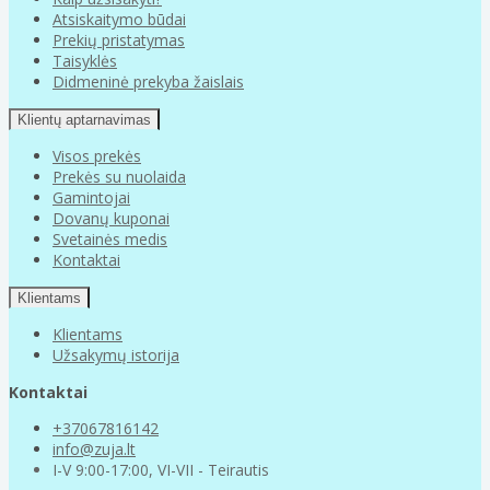
Atsiskaitymo būdai
Prekių pristatymas
Taisyklės
Didmeninė prekyba žaislais
Klientų aptarnavimas
Visos prekės
Prekės su nuolaida
Gamintojai
Dovanų kuponai
Svetainės medis
Kontaktai
Klientams
Klientams
Užsakymų istorija
Kontaktai
+37067816142
info@zuja.lt
I-V 9:00-17:00, VI-VII - Teirautis