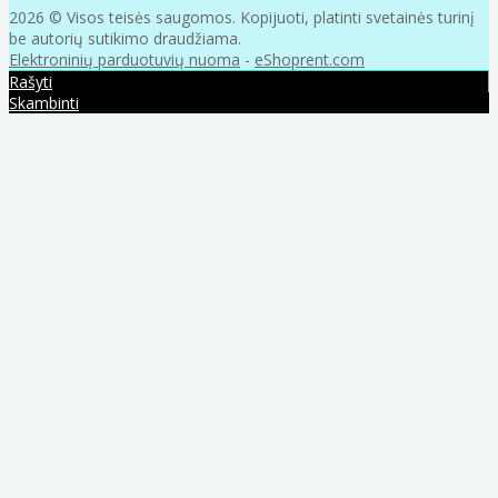
2026 © Visos teisės saugomos. Kopijuoti, platinti svetainės turinį
be autorių sutikimo draudžiama.
Elektroninių parduotuvių nuoma
-
eShoprent.com
Rašyti
Skambinti