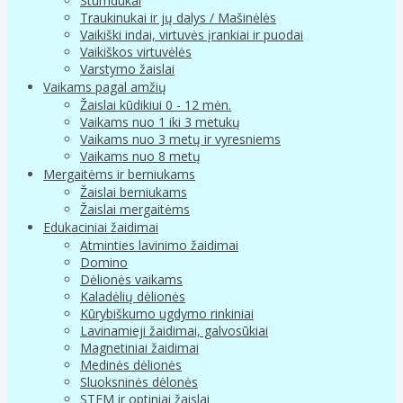
Stumdukai
Traukinukai ir jų dalys / Mašinėlės
Vaikiški indai, virtuvės įrankiai ir puodai
Vaikiškos virtuvėlės
Varstymo žaislai
Vaikams pagal amžių
Žaislai kūdikiui 0 - 12 mėn.
Vaikams nuo 1 iki 3 metukų
Vaikams nuo 3 metų ir vyresniems
Vaikams nuo 8 metų
Mergaitėms ir berniukams
Žaislai berniukams
Žaislai mergaitėms
Edukaciniai žaidimai
Atminties lavinimo žaidimai
Domino
Dėlionės vaikams
Kaladėlių dėlionės
Kūrybiškumo ugdymo rinkiniai
Lavinamieji žaidimai, galvosūkiai
Magnetiniai žaidimai
Medinės dėlionės
Sluoksninės dėlonės
STEM ir optiniai žaislai