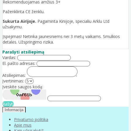
Rekomenduojamas amžius 3+
Paženklinta CE ženklu.
Sukurta Airijoje.
Pagaminta Kinijoje, specialiu Arklu Ltd
užsakymu.
Įspėjimas! Netinka jaunesniems nei 3 metų vaikams. Smulkios
detalės. Užspringimo rizika.
Parašyti atsiliepimą
Vardas:
El. pašto adresas:
Atsiliepimas:
Įvertinimas:
Įveskite saugos kodą:
Rašyti
Informacija
Privatumo politika
Apie mus
Kaip užsisakyti?