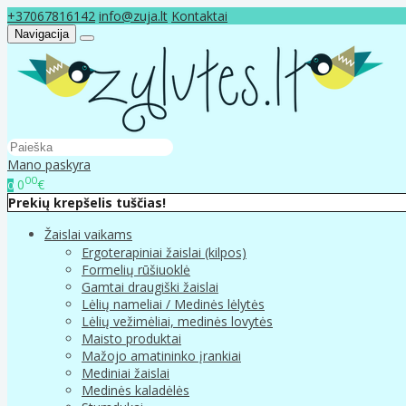
+37067816142
info@zuja.lt
Kontaktai
Navigacija
Mano paskyra
00
0
€
0
Prekių krepšelis tuščias!
Žaislai vaikams
Ergoterapiniai žaislai (kilpos)
Formelių rūšiuoklė
Gamtai draugiški žaislai
Lėlių nameliai / Medinės lėlytės
Lėlių vežimėliai, medinės lovytės
Maisto produktai
Mažojo amatininko įrankiai
Mediniai žaislai
Medinės kaladėlės