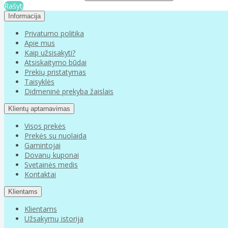
Rašyti
Informacija
Privatumo politika
Apie mus
Kaip užsisakyti?
Atsiskaitymo būdai
Prekių pristatymas
Taisyklės
Didmeninė prekyba žaislais
Klientų aptarnavimas
Visos prekės
Prekės su nuolaida
Gamintojai
Dovanų kuponai
Svetainės medis
Kontaktai
Klientams
Klientams
Užsakymų istorija