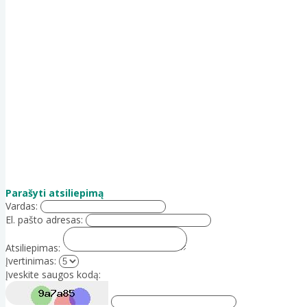
Parašyti atsiliepimą
Vardas:
El. pašto adresas:
Atsiliepimas:
Įvertinimas:
Įveskite saugos kodą: