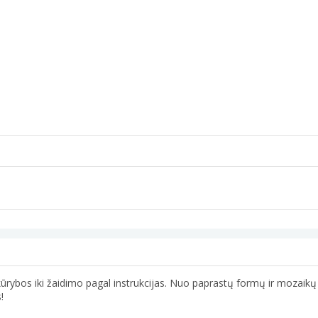
os kūrybos iki žaidimo pagal instrukcijas. Nuo paprastų formų ir mozaik
!