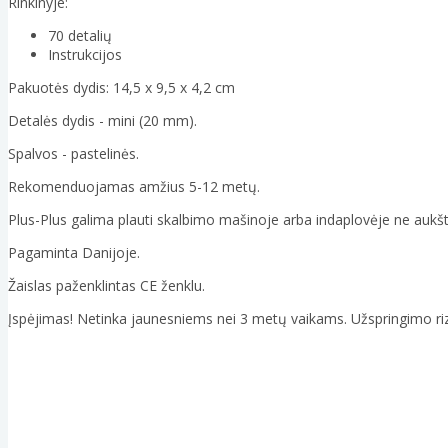
Rinkinyje:
70 detalių
Instrukcijos
Pakuotės dydis: 14,5 x 9,5 x 4,2 cm
Detalės dydis - mini (20 mm).
Spalvos - pastelinės.
Rekomenduojamas amžius 5-12 metų.
Plus-Plus galima plauti skalbimo mašinoje arba indaplovėje ne aukš
Pagaminta Danijoje.
Žaislas paženklintas CE ženklu.
Įspėjimas! Netinka jaunesniems nei 3 metų vaikams. Užspringimo riz