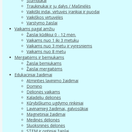
Stumdukai
Traukinukai ir jų dalys / Mašinėlės
Vaikiški indai, virtuvės įrankiai ir puodai
Vaikiškos virtuvėlės
Varstymo žaislai
Vaikams pagal amžių
Žaislai kūdikiui 0 - 12 mėn.
Vaikams nuo 1 iki 3 metukų
Vaikams nuo 3 metų ir vyresniems
Vaikams nuo 8 metų
Mergaitėms ir berniukams
Žaislai berniukams
Žaislai mergaitėms
Edukaciniai žaidimai
Atminties lavinimo žaidimai
Domino
Dėlionės vaikams
Kaladėlių dėlionės
Kūrybiškumo ugdymo rinkiniai
Lavinamieji žaidimai, galvosūkiai
Magnetiniai žaidimai
Medinės dėlionės
Sluoksninės dėlonės
STEM ir optiniai žaislai