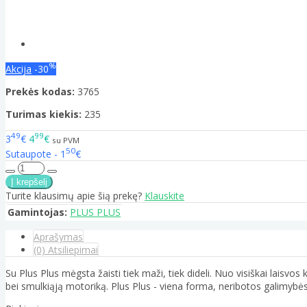
%
Akcija
-30
Prekės kodas:
3765
Turimas kiekis:
235
49
99
3
€
4
€
su PVM
50
Sutaupote - 1
€
Turite klausimų apie šią prekę?
Klauskite
Gamintojas:
PLUS PLUS
Aprašymas
(0) Atsiliepimai
Su Plus Plus mėgsta žaisti tiek maži, tiek dideli. Nuo visiškai laisv
bei smulkiąją motoriką. Plus Plus - viena forma, neribotos galimybės