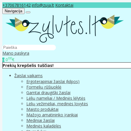
+37067816142
info@zuja.lt
Kontaktai
Navigacija
Mano paskyra
00
0
€
0
Prekių krepšelis tuščias!
Žaislai vaikams
Ergoterapiniai žaislai (kilpos)
Formelių rūšiuoklė
Gamtai draugiški žaislai
Lėlių nameliai / Medinės lėlytės
Lėlių vežimėliai, medinės lovytės
Maisto produktai
Mažojo amatininko įrankiai
Mediniai žaislai
Medinės kaladėlės