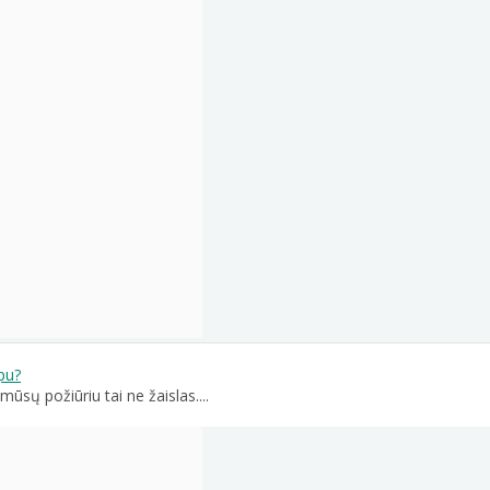
pu?
mūsų požiūriu tai ne žaislas....