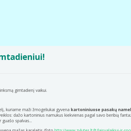
imtadieniui!
linksmą gimtadienį vaikui.
stelį, kuriame maži žmogeliukai gyvena
kartoniniuose pasakų name
 veiklos: dažo kartoninius namukus kiekvienas pagal savo beribią fantaz
r guašo spalvas...
 gyvena mažas karalaitis (foto
http://www.zylutes.lt/lt/laisvalaikiui-ir-s