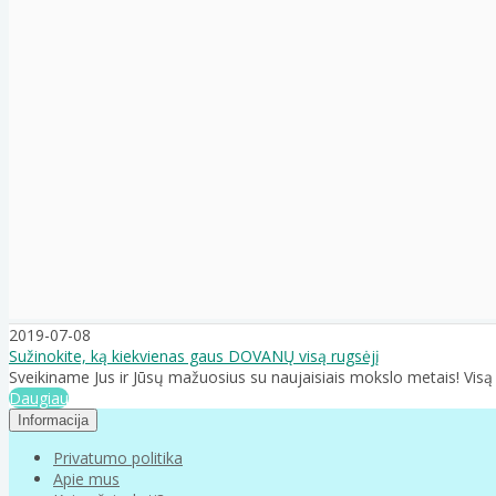
2019-07-08
Sužinokite, ką kiekvienas gaus DOVANŲ visą rugsėjį
Sveikiname Jus ir Jūsų mažuosius su naujaisiais mokslo metais! Vi
Daugiau
Informacija
Privatumo politika
Apie mus