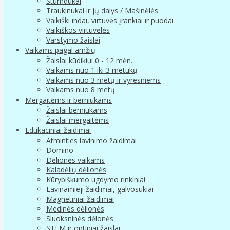
Stumdukai
Traukinukai ir jų dalys / Mašinėlės
Vaikiški indai, virtuvės įrankiai ir puodai
Vaikiškos virtuvėlės
Varstymo žaislai
Vaikams pagal amžių
Žaislai kūdikiui 0 - 12 mėn.
Vaikams nuo 1 iki 3 metukų
Vaikams nuo 3 metų ir vyresniems
Vaikams nuo 8 metų
Mergaitėms ir berniukams
Žaislai berniukams
Žaislai mergaitėms
Edukaciniai žaidimai
Atminties lavinimo žaidimai
Domino
Dėlionės vaikams
Kaladėlių dėlionės
Kūrybiškumo ugdymo rinkiniai
Lavinamieji žaidimai, galvosūkiai
Magnetiniai žaidimai
Medinės dėlionės
Sluoksninės dėlonės
STEM ir optiniai žaislai