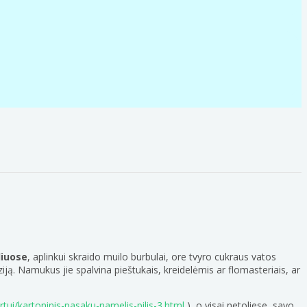
liuose
, aplinkui skraido muilo burbulai, ore tvyro cukraus vatos
iją. Namukus jie spalvina pieštukais, kreidelėmis ar flomasteriais, ar
portui/kartoninis-pasaku-namelis-pilis-3.html
), o visai netoliese, savo