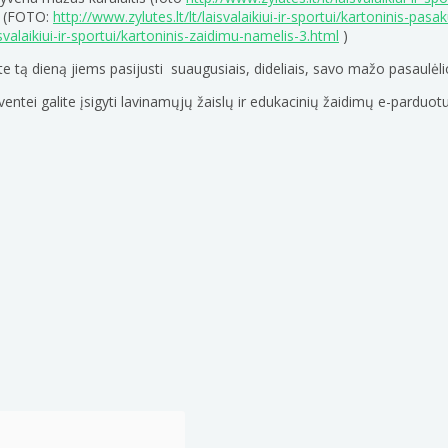
ė (FOTO:
http://www.zylutes.lt/lt/laisvalaikiui-ir-sportui/kartoninis-pas
isvalaikiui-ir-sportui/kartoninis-zaidimu-namelis-3.html
)
e tą dieną jiems pasijusti suaugusiais, dideliais, savo mažo pasaulėlio
šventei galite įsigyti lavinamųjų žaislų ir edukacinių žaidimų e-parduo