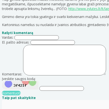
mergaitiškame, išpuoselėtame namelyje gyvena labai graži princes
trobelė apsupta linksmų žvėrelių... (FOTO:
http://www.zylutes.lt/lt/la
Gimimo diena yra tokia ypatinga ir svarbi kiekvienam mažyliui. Leiskit
Kartoninius namelius su nuolaida ir įvairios atributikos gimtadienio 
Rašyti komentarą
Vardas:
El. pašto adresas:
Komentaras:
Įveskite saugos kodą:
Komentuoti
Taip pat skaitykite