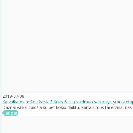
2019-07-08
Ką vaikams reiškia žaislai? Koks žaislų vaidmuo vaiko vystymosi eta
Dažnai vaikai žaidžia su bet kokiu daiktu. Kartais mus tai erzina, nes 
Daugiau