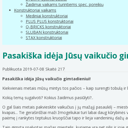
Žaidimai vaikams turintiems spec. poreikių
Konstruktoriai vaikams
Mediniai konstruktoriai
PLUS PLUS konstruktoriai
Q-BRICKS konstruktoriai
SLUBAN konstruktoriai
STAX konstruktoriai
Pasakiška idėja Jūsų vaikučio g
Publikuota 2019-07-08
Skaitė 217
Pasakiška idėja Jūsų vaikučio gimtadieniui!
Kiekvienais metais mūsų mintys tos pačios – kaip surengti tobulą ir 
Kokią temą sugalvoti? Kokius žaidimus pasiūlyti?..
O gal šiais metais pakvieskite vaikučius į jų mažąjį pasaulėlį – mie
kvapas... Tie geraširdžiai maži žmogeliukai turi labai daug kūrybinės
paėmę į rankytes teptukus kruopščiai tapo ir lieja vandeninių dažų a
Taip gimsta spalvotas mažas miestelis, kuriame yra net pilis ir joje