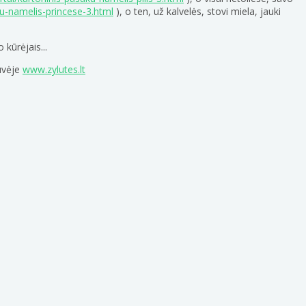
aku-namelis-princese-3.html
), o ten, už kalvelės, stovi miela, jauki
 kūrėjais...
tuvėje
www.zylutes.lt