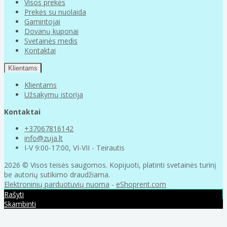
Visos prekės
Prekės su nuolaida
Gamintojai
Dovanų kuponai
Svetainės medis
Kontaktai
Klientams
Klientams
Užsakymų istorija
Kontaktai
+37067816142
info@zuja.lt
I-V 9:00-17:00, VI-VII - Teirautis
2026 © Visos teisės saugomos. Kopijuoti, platinti svetainės turinį
be autorių sutikimo draudžiama.
Elektroninių parduotuvių nuoma
-
eShoprent.com
Rašyti
Skambinti