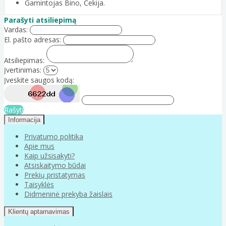
Gamintojas Bino, Čekija.
Parašyti atsiliepimą
Vardas:
El. pašto adresas:
Atsiliepimas:
Įvertinimas:
Įveskite saugos kodą:
Rašyti
Informacija
Privatumo politika
Apie mus
Kaip užsisakyti?
Atsiskaitymo būdai
Prekių pristatymas
Taisyklės
Didmeninė prekyba žaislais
Klientų aptarnavimas