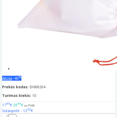
%
Akcija
-40
Prekės kodas:
BN88264
Turimas kiekis:
10
99
99
17
€
29
€
su PVM
00
Sutaupote - 12
€