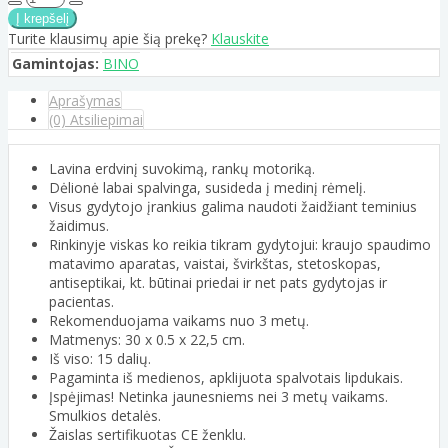
Turite klausimų apie šią prekę?
Klauskite
Gamintojas:
BINO
Aprašymas
(0) Atsiliepimai
Lavina erdvinį suvokimą, rankų motoriką.
Dėlionė labai spalvinga, susideda į medinį rėmelį.
Visus gydytojo įrankius galima naudoti žaidžiant teminius
žaidimus.
Rinkinyje viskas ko reikia tikram gydytojui: kraujo spaudimo
matavimo aparatas, vaistai, švirkštas, stetoskopas,
antiseptikai, kt. būtinai priedai ir net pats gydytojas ir
pacientas.
Rekomenduojama vaikams nuo 3 metų.
Matmenys: 30 x 0.5 x 22,5 cm.
Iš viso: 15 dalių.
Pagaminta iš medienos, apklijuota spalvotais lipdukais.
Įspėjimas! Netinka jaunesniems nei 3 metų vaikams.
Smulkios detalės.
Žaislas sertifikuotas CE ženklu.