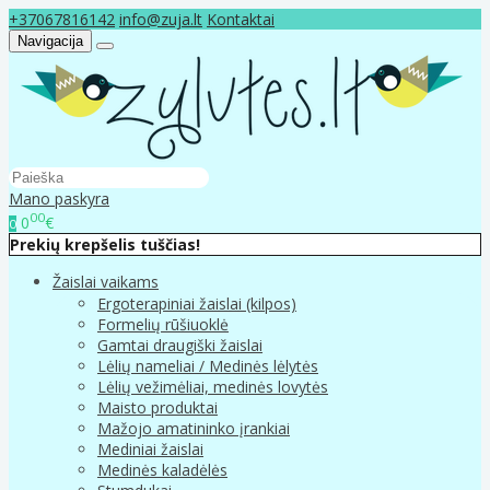
+37067816142
info@zuja.lt
Kontaktai
Navigacija
Mano paskyra
00
0
€
0
Prekių krepšelis tuščias!
Žaislai vaikams
Ergoterapiniai žaislai (kilpos)
Formelių rūšiuoklė
Gamtai draugiški žaislai
Lėlių nameliai / Medinės lėlytės
Lėlių vežimėliai, medinės lovytės
Maisto produktai
Mažojo amatininko įrankiai
Mediniai žaislai
Medinės kaladėlės