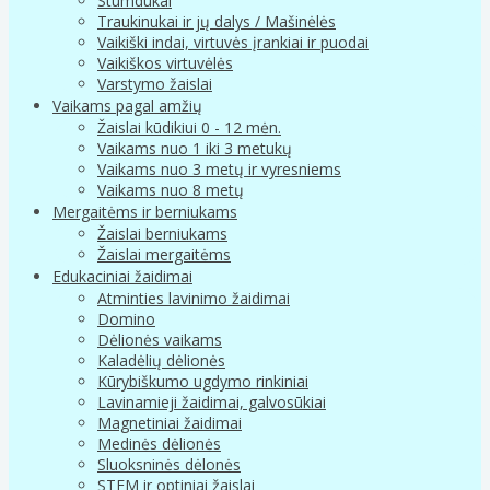
Stumdukai
Traukinukai ir jų dalys / Mašinėlės
Vaikiški indai, virtuvės įrankiai ir puodai
Vaikiškos virtuvėlės
Varstymo žaislai
Vaikams pagal amžių
Žaislai kūdikiui 0 - 12 mėn.
Vaikams nuo 1 iki 3 metukų
Vaikams nuo 3 metų ir vyresniems
Vaikams nuo 8 metų
Mergaitėms ir berniukams
Žaislai berniukams
Žaislai mergaitėms
Edukaciniai žaidimai
Atminties lavinimo žaidimai
Domino
Dėlionės vaikams
Kaladėlių dėlionės
Kūrybiškumo ugdymo rinkiniai
Lavinamieji žaidimai, galvosūkiai
Magnetiniai žaidimai
Medinės dėlionės
Sluoksninės dėlonės
STEM ir optiniai žaislai