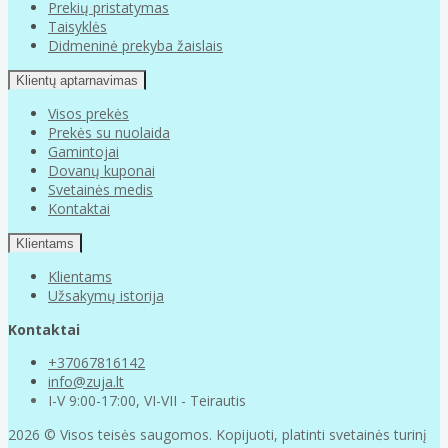
Prekių pristatymas
Taisyklės
Didmeninė prekyba žaislais
Klientų aptarnavimas
Visos prekės
Prekės su nuolaida
Gamintojai
Dovanų kuponai
Svetainės medis
Kontaktai
Klientams
Klientams
Užsakymų istorija
Kontaktai
+37067816142
info@zuja.lt
I-V 9:00-17:00, VI-VII - Teirautis
2026 © Visos teisės saugomos. Kopijuoti, platinti svetainės turinį