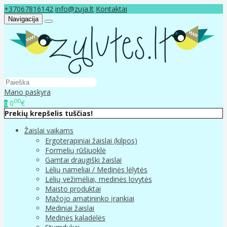
+37067816142
info@zuja.lt
Kontaktai
Navigacija
Mano paskyra
00
0
€
0
Prekių krepšelis tuščias!
Žaislai vaikams
Ergoterapiniai žaislai (kilpos)
Formelių rūšiuoklė
Gamtai draugiški žaislai
Lėlių nameliai / Medinės lėlytės
Lėlių vežimėliai, medinės lovytės
Maisto produktai
Mažojo amatininko įrankiai
Mediniai žaislai
Medinės kaladėlės