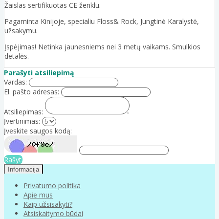
Žaislas sertifikuotas CE ženklu.
Pagaminta Kinijoje, specialiu Floss& Rock, Jungtinė Karalystė,
užsakymu.
Įspėjimas! Netinka jaunesniems nei 3 metų vaikams. Smulkios
detalės.
Parašyti atsiliepimą
Vardas:
El. pašto adresas:
Atsiliepimas:
Įvertinimas:
Įveskite saugos kodą:
Rašyti
Informacija
Privatumo politika
Apie mus
Kaip užsisakyti?
Atsiskaitymo būdai