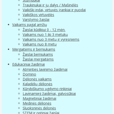
Stumdukai
Traukinukai ir jų dalys / Mašinėlės
Vaikiški indai, virtuvės įrankiai ir puodai
Vaikiškos virtuvėlės
Varstymo žaislai
Vaikams pagal amžių
Žaislai kūdikiui 0 - 12 mėn.
Vaikams nuo 1 iki 3 metukų
Vaikams nuo 3 metų ir vyresniems
Vaikams nuo 8 metų
Mergaitėms ir berniukams
Žaislai berniukams
Žaislai mergaitėms
Edukaciniai žaidimai
Atminties lavinimo žaidimai
Domino
Dėlionės vaikams
Kaladėlių dėlionės
Kūrybiškumo ugdymo rinkiniai
Lavinamieji žaidimai, galvosūkiai
Magnetiniai žaidimai
Medinės dėlionės
Sluoksninės dėlonės
STEM ir optiniai žaislai