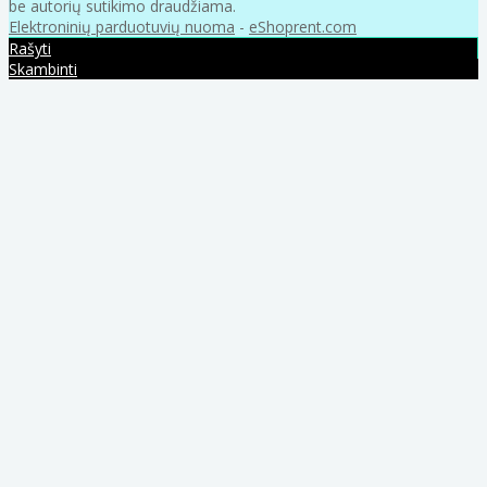
be autorių sutikimo draudžiama.
Elektroninių parduotuvių nuoma
-
eShoprent.com
Rašyti
Skambinti