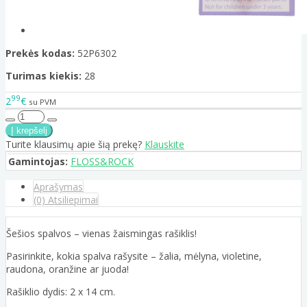
Prekės kodas:
52P6302
Turimas kiekis:
28
99
2
€
su PVM
Turite klausimų apie šią prekę?
Klauskite
Gamintojas:
FLOSS&ROCK
Aprašymas
(0) Atsiliepimai
Šešios spalvos – vienas žaismingas rašiklis!
Pasirinkite, kokia spalva rašysite – žalia, mėlyna, violetine,
raudona, oranžine ar juoda!
Rašiklio dydis: 2 x 14 cm.