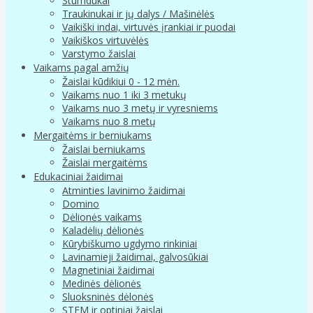
Stumdukai
Traukinukai ir jų dalys / Mašinėlės
Vaikiški indai, virtuvės įrankiai ir puodai
Vaikiškos virtuvėlės
Varstymo žaislai
Vaikams pagal amžių
Žaislai kūdikiui 0 - 12 mėn.
Vaikams nuo 1 iki 3 metukų
Vaikams nuo 3 metų ir vyresniems
Vaikams nuo 8 metų
Mergaitėms ir berniukams
Žaislai berniukams
Žaislai mergaitėms
Edukaciniai žaidimai
Atminties lavinimo žaidimai
Domino
Dėlionės vaikams
Kaladėlių dėlionės
Kūrybiškumo ugdymo rinkiniai
Lavinamieji žaidimai, galvosūkiai
Magnetiniai žaidimai
Medinės dėlionės
Sluoksninės dėlonės
STEM ir optiniai žaislai