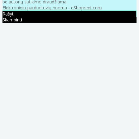
be autorių sutikimo draudžiama.
Elektroninių parduotuvių nuoma
-
eShoprent.com
Rašyti
Skambinti