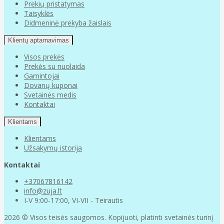
Prekių pristatymas
Taisyklės
Didmeninė prekyba žaislais
Klientų aptarnavimas
Visos prekės
Prekės su nuolaida
Gamintojai
Dovanų kuponai
Svetainės medis
Kontaktai
Klientams
Klientams
Užsakymų istorija
Kontaktai
+37067816142
info@zuja.lt
I-V 9:00-17:00, VI-VII - Teirautis
2026 © Visos teisės saugomos. Kopijuoti, platinti svetainės turinį