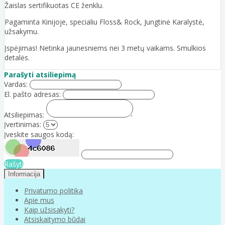
Žaislas sertifikuotas CE ženklu.
Pagaminta Kinijoje, specialiu Floss& Rock, Jungtinė Karalystė,
užsakymu.
Įspėjimas! Netinka jaunesniems nei 3 metų vaikams. Smulkios
detalės.
Parašyti atsiliepimą
Vardas:
El. pašto adresas:
Atsiliepimas:
Įvertinimas:
Įveskite saugos kodą:
Rašyti
Informacija
Privatumo politika
Apie mus
Kaip užsisakyti?
Atsiskaitymo būdai