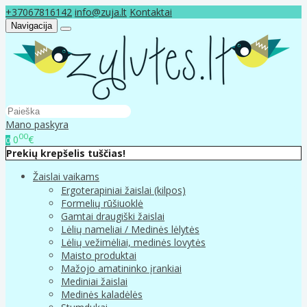
+37067816142
info@zuja.lt
Kontaktai
Navigacija
Mano paskyra
00
0
€
0
Prekių krepšelis tuščias!
Žaislai vaikams
Ergoterapiniai žaislai (kilpos)
Formelių rūšiuoklė
Gamtai draugiški žaislai
Lėlių nameliai / Medinės lėlytės
Lėlių vežimėliai, medinės lovytės
Maisto produktai
Mažojo amatininko įrankiai
Mediniai žaislai
Medinės kaladėlės