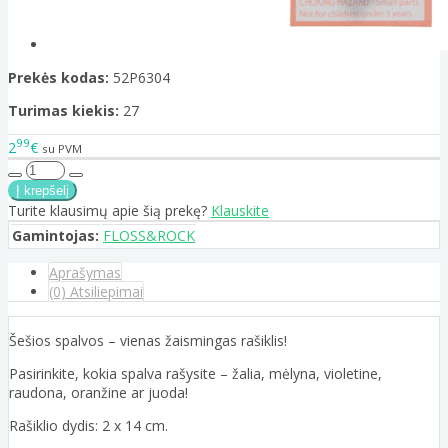
Prekės kodas:
52P6304
Turimas kiekis:
27
99
2
€
su PVM
Turite klausimų apie šią prekę?
Klauskite
Gamintojas:
FLOSS&ROCK
Aprašymas
(0) Atsiliepimai
Šešios spalvos – vienas žaismingas rašiklis!
Pasirinkite, kokia spalva rašysite – žalia, mėlyna, violetine,
raudona, oranžine ar juoda!
Rašiklio dydis: 2 x 14 cm.