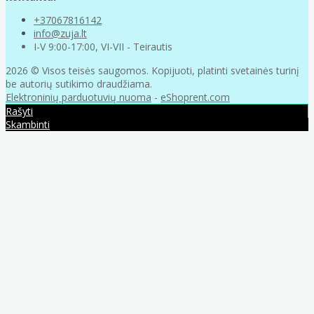
+37067816142
info@zuja.lt
I-V 9:00-17:00, VI-VII - Teirautis
2026 © Visos teisės saugomos. Kopijuoti, platinti svetainės turinį
be autorių sutikimo draudžiama.
Elektroninių parduotuvių nuoma
-
eShoprent.com
Rašyti
Skambinti