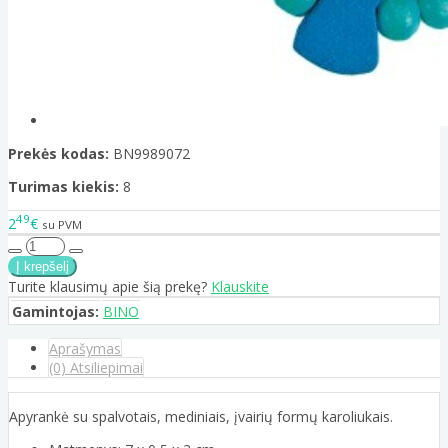
Prekės kodas:
BN9989072
Turimas kiekis:
8
49
2
€
su PVM
Turite klausimų apie šią prekę?
Klauskite
Gamintojas:
BINO
Aprašymas
(0) Atsiliepimai
Apyrankė su spalvotais, mediniais, įvairių formų karoliukais.