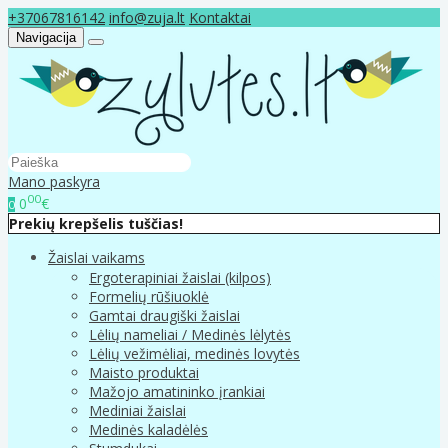
+37067816142
info@zuja.lt
Kontaktai
Navigacija
Mano paskyra
00
0
€
0
Prekių krepšelis tuščias!
Žaislai vaikams
Ergoterapiniai žaislai (kilpos)
Formelių rūšiuoklė
Gamtai draugiški žaislai
Lėlių nameliai / Medinės lėlytės
Lėlių vežimėliai, medinės lovytės
Maisto produktai
Mažojo amatininko įrankiai
Mediniai žaislai
Medinės kaladėlės