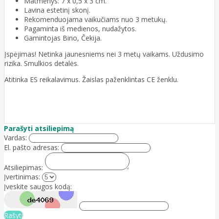
Matmenys: 7 x 0,5 x 3 cm.
Lavina estetinį skonį.
Rekomenduojama vaikučiams nuo 3 metukų.
Pagaminta iš medienos, nudažytos.
Gamintojas Bino, Čekija.
Įspėjimas! Netinka jaunesniems nei 3 metų vaikams. Uždusimo
rizika. Smulkios detalės.
Atitinka ES reikalavimus. Žaislas paženklintas CE ženklu.
Parašyti atsiliepimą
Vardas:
El. pašto adresas:
Atsiliepimas:
Įvertinimas:
Įveskite saugos kodą:
Rašyti