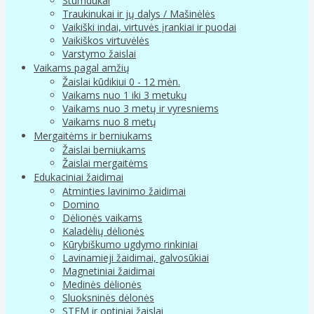
Stumdukai
Traukinukai ir jų dalys / Mašinėlės
Vaikiški indai, virtuvės įrankiai ir puodai
Vaikiškos virtuvėlės
Varstymo žaislai
Vaikams pagal amžių
Žaislai kūdikiui 0 - 12 mėn.
Vaikams nuo 1 iki 3 metukų
Vaikams nuo 3 metų ir vyresniems
Vaikams nuo 8 metų
Mergaitėms ir berniukams
Žaislai berniukams
Žaislai mergaitėms
Edukaciniai žaidimai
Atminties lavinimo žaidimai
Domino
Dėlionės vaikams
Kaladėlių dėlionės
Kūrybiškumo ugdymo rinkiniai
Lavinamieji žaidimai, galvosūkiai
Magnetiniai žaidimai
Medinės dėlionės
Sluoksninės dėlonės
STEM ir optiniai žaislai