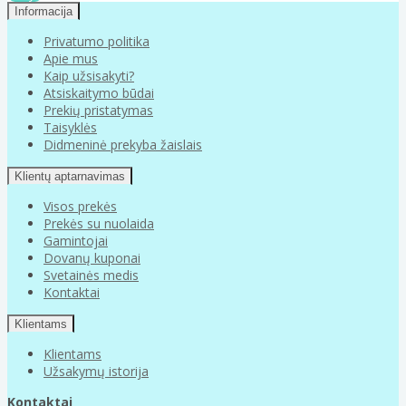
Informacija
Privatumo politika
Apie mus
Kaip užsisakyti?
Atsiskaitymo būdai
Prekių pristatymas
Taisyklės
Didmeninė prekyba žaislais
Klientų aptarnavimas
Visos prekės
Prekės su nuolaida
Gamintojai
Dovanų kuponai
Svetainės medis
Kontaktai
Klientams
Klientams
Užsakymų istorija
Kontaktai