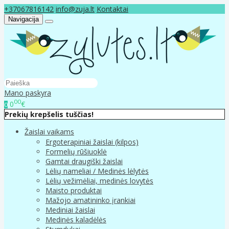
+37067816142
info@zuja.lt
Kontaktai
Navigacija
Mano paskyra
00
0
€
0
Prekių krepšelis tuščias!
Žaislai vaikams
Ergoterapiniai žaislai (kilpos)
Formelių rūšiuoklė
Gamtai draugiški žaislai
Lėlių nameliai / Medinės lėlytės
Lėlių vežimėliai, medinės lovytės
Maisto produktai
Mažojo amatininko įrankiai
Mediniai žaislai
Medinės kaladėlės