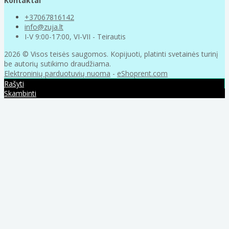
Kontaktai
+37067816142
info@zuja.lt
I-V 9:00-17:00, VI-VII - Teirautis
2026 © Visos teisės saugomos. Kopijuoti, platinti svetainės turinį
be autorių sutikimo draudžiama.
Elektroninių parduotuvių nuoma
-
eShoprent.com
Rašyti
Skambinti