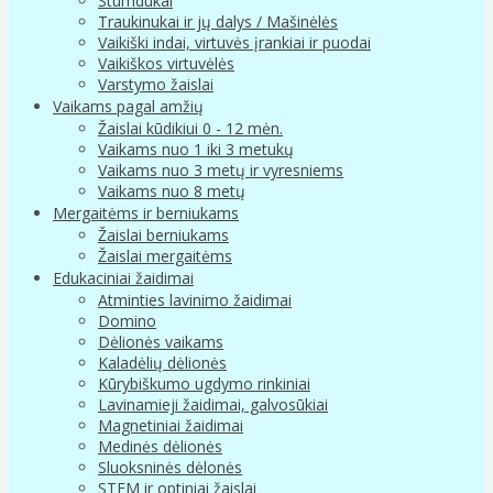
Stumdukai
Traukinukai ir jų dalys / Mašinėlės
Vaikiški indai, virtuvės įrankiai ir puodai
Vaikiškos virtuvėlės
Varstymo žaislai
Vaikams pagal amžių
Žaislai kūdikiui 0 - 12 mėn.
Vaikams nuo 1 iki 3 metukų
Vaikams nuo 3 metų ir vyresniems
Vaikams nuo 8 metų
Mergaitėms ir berniukams
Žaislai berniukams
Žaislai mergaitėms
Edukaciniai žaidimai
Atminties lavinimo žaidimai
Domino
Dėlionės vaikams
Kaladėlių dėlionės
Kūrybiškumo ugdymo rinkiniai
Lavinamieji žaidimai, galvosūkiai
Magnetiniai žaidimai
Medinės dėlionės
Sluoksninės dėlonės
STEM ir optiniai žaislai