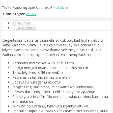
Turite klausimų apie šią prekę?
Klauskite
Gamintojas:
ARIAS
Aprašymas
(0) Atsiliepimai
Elegantiškas, patvarus vežimėlis su užklotu, kad lėlytei nebūtų
šalta. Žaisdami vaikai jausis kaip tikri tėvai, vežiodami savo
lėlytes šiame mielame tikroviškame vežimėlyje! Šis žaisliukas
žadina vaiko atsakomybę, žaidžiant vaidmenų žaidimą.
Vežimėlio matmenys: 42 x 72 x 93 cm.
Patogi nereguliuojama rankena: Aukštis 90 cm.
Tinka lėlytėms iki 56 cm dydžio.
Patvarus vežimėlio rėmas iš metalo.
Lopšys su nusegamu užklotu.
Stogelis reguliuojamas, atlenkiamas/nulenkiamas.
Lėlytės daiktams laikyti - tinklinė lentynėlė apačioje.
Priede yra prie vežimėlio deranti dizaino rankinė, kabinama
ant rankenos.
Minkšto poliuretano, tyliai važiuojantys ratukai.
Specialiai suprojektuotas sulankstymo mechanizmas, kurio