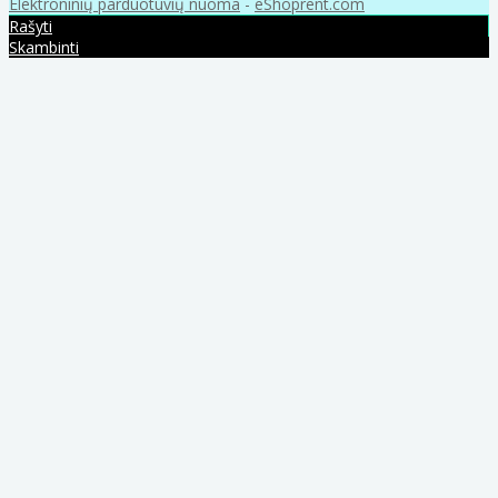
Elektroninių parduotuvių nuoma
-
eShoprent.com
Rašyti
Skambinti