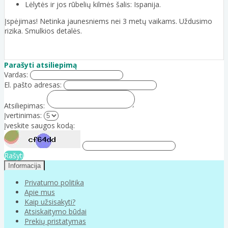
Lėlytės ir jos rūbelių kilmės šalis: Ispanija.
Įspėjimas! Netinka jaunesniems nei 3 metų vaikams. Uždusimo
rizika. Smulkios detalės.
Parašyti atsiliepimą
Vardas:
El. pašto adresas:
Atsiliepimas:
Įvertinimas:
Įveskite saugos kodą:
Rašyti
Informacija
Privatumo politika
Apie mus
Kaip užsisakyti?
Atsiskaitymo būdai
Prekių pristatymas