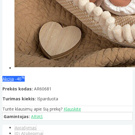
%
Akcija
-40
Prekės kodas:
AR60681
Turimas kiekis:
Išparduota
Turite klausimų apie šią prekę?
Klauskite
Gamintojas:
ARIAS
Aprašymas
(0) Atsiliepimai