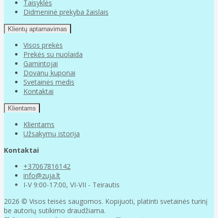
Taisyklės
Didmeninė prekyba žaislais
Klientų aptarnavimas
Visos prekės
Prekės su nuolaida
Gamintojai
Dovanų kuponai
Svetainės medis
Kontaktai
Klientams
Klientams
Užsakymų istorija
Kontaktai
+37067816142
info@zuja.lt
I-V 9:00-17:00, VI-VII - Teirautis
2026 © Visos teisės saugomos. Kopijuoti, platinti svetainės turinį
be autorių sutikimo draudžiama.