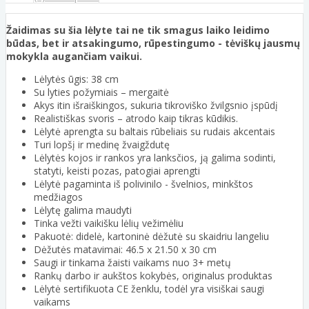
Žaidimas su šia lėlyte tai ne tik smagus laiko leidimo
būdas, bet ir atsakingumo, rūpestingumo - tėviškų jausmų
mokykla augančiam vaikui.
Lėlytės ūgis: 38 cm
Su lyties požymiais – mergaitė
Akys itin išraiškingos, sukuria tikroviško žvilgsnio įspūdį
Realistiškas svoris – atrodo kaip tikras kūdikis.
Lėlytė aprengta su baltais rūbeliais su rudais akcentais
Turi lopšį ir medinę žvaigždutę
Lėlytės kojos ir rankos yra lanksčios, ją galima sodinti,
statyti, keisti pozas, patogiai aprengti
Lėlytė pagaminta iš polivinilo - švelnios, minkštos
medžiagos
Lėlytę galima maudyti
Tinka vežti vaikišku lėlių vežimėliu
Pakuotė: didelė, kartoninė dėžutė su skaidriu langeliu
Dėžutės matavimai: 46.5 x 21.50 x 30 cm
Saugi ir tinkama žaisti vaikams nuo 3+ metų
Rankų darbo ir aukštos kokybės, originalus produktas
Lėlytė sertifikuota CE ženklu, todėl yra visiškai saugi
vaikams