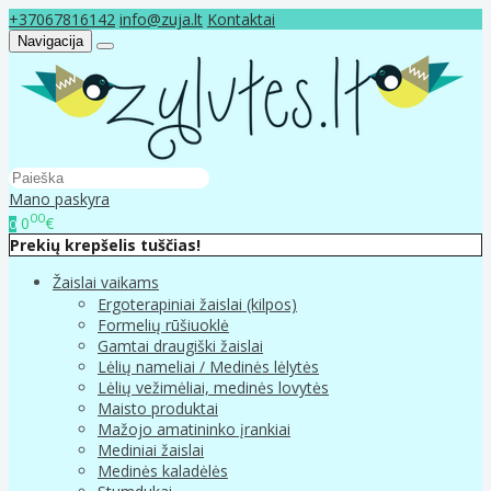
+37067816142
info@zuja.lt
Kontaktai
Navigacija
Mano paskyra
00
0
€
0
Prekių krepšelis tuščias!
Žaislai vaikams
Ergoterapiniai žaislai (kilpos)
Formelių rūšiuoklė
Gamtai draugiški žaislai
Lėlių nameliai / Medinės lėlytės
Lėlių vežimėliai, medinės lovytės
Maisto produktai
Mažojo amatininko įrankiai
Mediniai žaislai
Medinės kaladėlės