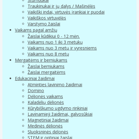
Stumdukai
Traukinukai ir jų dalys / Mašinėlės
Vaikiški indai, virtuvės įrankiai ir puodai
Vaikiškos virtuvėlės
Varstymo žaislai
Vaikams pagal amžių
Žaislai kūdikiui 0 - 12 mėn.
Vaikams nuo 1 iki 3 metukų
Vaikams nuo 3 metų ir vyresniems
Vaikams nuo 8 metų
Mergaitėms ir berniukams
Žaislai berniukams
Žaislai mergaitėms
Edukaciniai žaidimai
Atminties lavinimo žaidimai
Domino
Dėlionės vaikams
Kaladėlių dėlionės
Kūrybiškumo ugdymo rinkiniai
Lavinamieji žaidimai, galvosūkiai
Magnetiniai žaidimai
Medinės dėlionės
Sluoksninės dėlonės
STEM ir optiniai žaislai