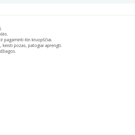
į.
klės.
ir pagaminti itin kruopščiai.
, keisti pozas, patogiai aprengti.
edžiagos.