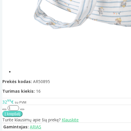
Prekės kodas:
AR50895
Turimas kiekis:
16
99
32
€
su PVM
Turite klausimų apie šią prekę?
Klauskite
Gamintojas:
ARIAS