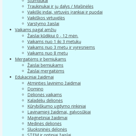
Stumdukai
Traukinukai ir jų dalys / Mašinėlės
Vaikiški indai, virtuvės įrankiai ir puodai
Vaikiškos virtuvėlės
Varstymo žaislai
Vaikams pagal amžių
Žaislai kūdikiui 0 - 12 mėn.
Vaikams nuo 1 iki 3 metukų
Vaikams nuo 3 metų ir vyresniems
Vaikams nuo 8 metų
Mergaitėms ir berniukams
Žaislai berniukams
Žaislai mergaitėms
Edukaciniai žaidimai
Atminties lavinimo žaidimai
Domino
Dėlionės vaikams
Kaladėlių dėlionės
Kūrybiškumo ugdymo rinkiniai
Lavinamieji žaidimai, galvosūkiai
Magnetiniai žaidimai
Medinės dėlionės
Sluoksninės dėlonės
STEM ir optiniai žaislai