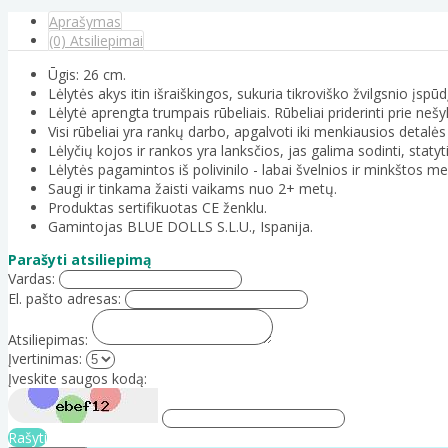
Aprašymas
(0) Atsiliepimai
Ūgis: 26 cm.
Lėlytės akys itin išraiškingos, sukuria tikroviško žvilgsnio įspūd
Lėlytė aprengta trumpais rūbeliais. Rūbeliai priderinti prie nešy
Visi rūbeliai yra rankų darbo, apgalvoti iki menkiausios detalės 
Lėlyčių kojos ir rankos yra lanksčios, jas galima sodinti, statyti
Lėlytės pagamintos iš polivinilo - labai švelnios ir minkštos m
Saugi ir tinkama žaisti vaikams nuo 2+ metų.
Produktas sertifikuotas CE ženklu.
Gamintojas BLUE DOLLS S.L.U., Ispanija.
Parašyti atsiliepimą
Vardas:
El. pašto adresas:
Atsiliepimas:
Įvertinimas:
Įveskite saugos kodą:
Rašyti