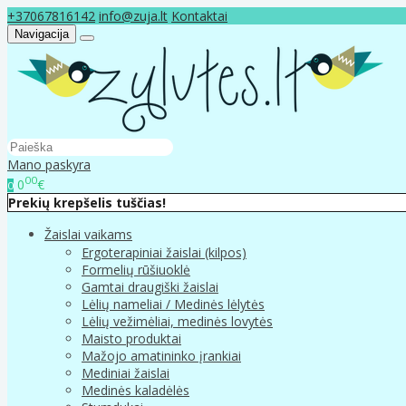
+37067816142
info@zuja.lt
Kontaktai
Navigacija
Mano paskyra
00
0
€
0
Prekių krepšelis tuščias!
Žaislai vaikams
Ergoterapiniai žaislai (kilpos)
Formelių rūšiuoklė
Gamtai draugiški žaislai
Lėlių nameliai / Medinės lėlytės
Lėlių vežimėliai, medinės lovytės
Maisto produktai
Mažojo amatininko įrankiai
Mediniai žaislai
Medinės kaladėlės