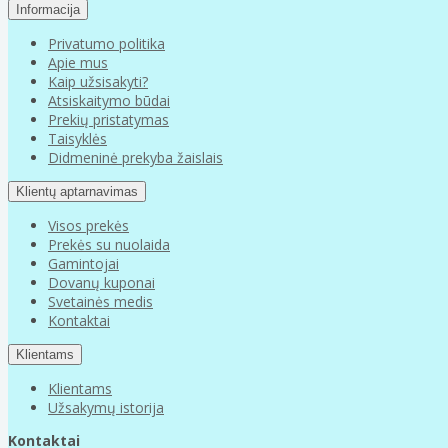
Informacija
Privatumo politika
Apie mus
Kaip užsisakyti?
Atsiskaitymo būdai
Prekių pristatymas
Taisyklės
Didmeninė prekyba žaislais
Klientų aptarnavimas
Visos prekės
Prekės su nuolaida
Gamintojai
Dovanų kuponai
Svetainės medis
Kontaktai
Klientams
Klientams
Užsakymų istorija
Kontaktai