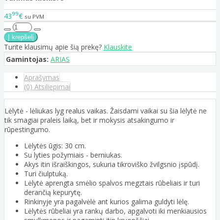
99
43
€
su PVM
Turite klausimų apie šią prekę?
Klauskite
Gamintojas:
ARIAS
Aprašymas
(0) Atsiliepimai
Lėlytė - lėliukas lyg realus vaikas. Žaisdami vaikai su šia lėlytė ne
tik smagiai praleis laiką, bet ir mokysis atsakingumo ir
rūpestingumo.
Lėlytės ūgis: 30 cm.
Su lyties požymiais - berniukas.
Akys itin išraiškingos, sukuria tikroviško žvilgsnio įspūdį.
Turi čiulptuką.
Lėlytė aprengta smėlio spalvos megztais rūbeliais ir turi
derančią kepurytę.
Rinkinyje yra pagalvėlė ant kurios galima guldyti lėlę.
Lėlytės rūbeliai yra rankų darbo, apgalvoti iki menkiausios