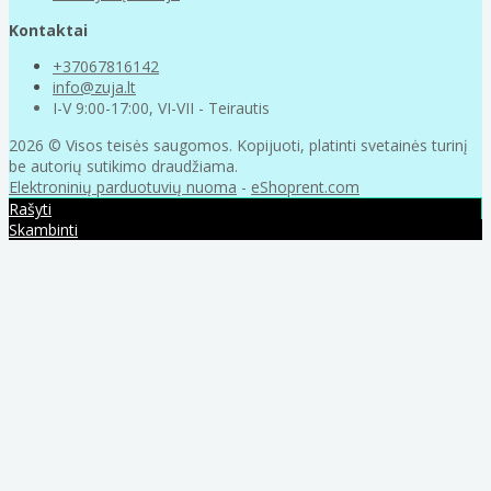
Kontaktai
+37067816142
info@zuja.lt
I-V 9:00-17:00, VI-VII - Teirautis
2026 © Visos teisės saugomos. Kopijuoti, platinti svetainės turinį
be autorių sutikimo draudžiama.
Elektroninių parduotuvių nuoma
-
eShoprent.com
Rašyti
Skambinti