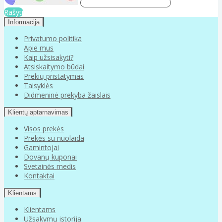
Rašyti
Informacija
Privatumo politika
Apie mus
Kaip užsisakyti?
Atsiskaitymo būdai
Prekių pristatymas
Taisyklės
Didmeninė prekyba žaislais
Klientų aptarnavimas
Visos prekės
Prekės su nuolaida
Gamintojai
Dovanų kuponai
Svetainės medis
Kontaktai
Klientams
Klientams
Užsakymų istorija