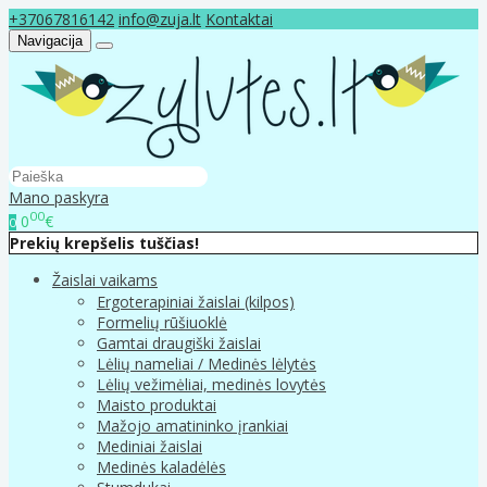
+37067816142
info@zuja.lt
Kontaktai
Navigacija
Mano paskyra
00
0
€
0
Prekių krepšelis tuščias!
Žaislai vaikams
Ergoterapiniai žaislai (kilpos)
Formelių rūšiuoklė
Gamtai draugiški žaislai
Lėlių nameliai / Medinės lėlytės
Lėlių vežimėliai, medinės lovytės
Maisto produktai
Mažojo amatininko įrankiai
Mediniai žaislai
Medinės kaladėlės