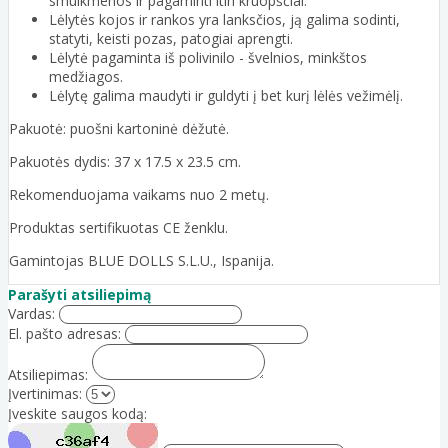
smulkmenos ir pagaminti itin kruopščiai.
Lėlytės kojos ir rankos yra lanksčios, ją galima sodinti,
statyti, keisti pozas, patogiai aprengti.
Lėlytė pagaminta iš polivinilo - švelnios, minkštos
medžiagos.
Lėlytę galima maudyti ir guldyti į bet kurį lėlės vežimėlį.
Pakuotė: puošni kartoninė dėžutė.
Pakuotės dydis: 37 x 17.5 x 23.5 cm.
Rekomenduojama vaikams nuo 2 metų.
Produktas sertifikuotas CE ženklu.
Gamintojas BLUE DOLLS S.L.U., Ispanija.
Parašyti atsiliepimą
Vardas:
El. pašto adresas:
Atsiliepimas:
Įvertinimas:
Įveskite saugos kodą: