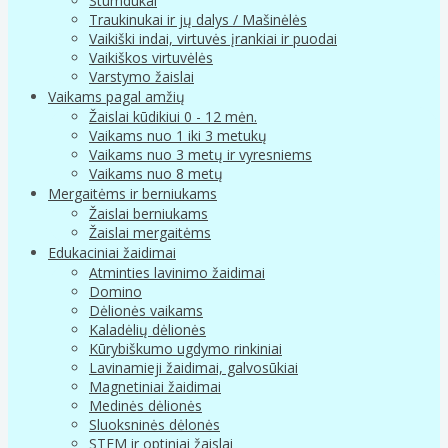
Stumdukai
Traukinukai ir jų dalys / Mašinėlės
Vaikiški indai, virtuvės įrankiai ir puodai
Vaikiškos virtuvėlės
Varstymo žaislai
Vaikams pagal amžių
Žaislai kūdikiui 0 - 12 mėn.
Vaikams nuo 1 iki 3 metukų
Vaikams nuo 3 metų ir vyresniems
Vaikams nuo 8 metų
Mergaitėms ir berniukams
Žaislai berniukams
Žaislai mergaitėms
Edukaciniai žaidimai
Atminties lavinimo žaidimai
Domino
Dėlionės vaikams
Kaladėlių dėlionės
Kūrybiškumo ugdymo rinkiniai
Lavinamieji žaidimai, galvosūkiai
Magnetiniai žaidimai
Medinės dėlionės
Sluoksninės dėlonės
STEM ir optiniai žaislai