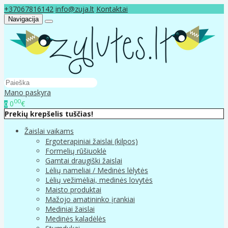
+37067816142
info@zuja.lt
Kontaktai
Navigacija
Mano paskyra
00
0
€
0
Prekių krepšelis tuščias!
Žaislai vaikams
Ergoterapiniai žaislai (kilpos)
Formelių rūšiuoklė
Gamtai draugiški žaislai
Lėlių nameliai / Medinės lėlytės
Lėlių vežimėliai, medinės lovytės
Maisto produktai
Mažojo amatininko įrankiai
Mediniai žaislai
Medinės kaladėlės