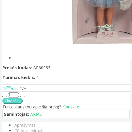
Prekės kodas:
AR60983
Turimas kiekis:
4
99
47
€
su PVM
Turite klausimų apie šią prekę?
Klauskite
Gamintojas:
ARIAS
Aprašymas
(0) Atsiliepimai