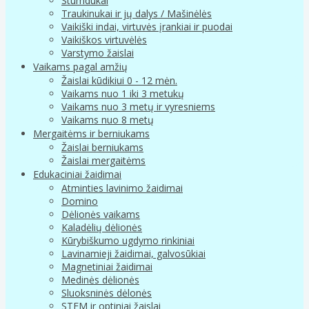
Stumdukai
Traukinukai ir jų dalys / Mašinėlės
Vaikiški indai, virtuvės įrankiai ir puodai
Vaikiškos virtuvėlės
Varstymo žaislai
Vaikams pagal amžių
Žaislai kūdikiui 0 - 12 mėn.
Vaikams nuo 1 iki 3 metukų
Vaikams nuo 3 metų ir vyresniems
Vaikams nuo 8 metų
Mergaitėms ir berniukams
Žaislai berniukams
Žaislai mergaitėms
Edukaciniai žaidimai
Atminties lavinimo žaidimai
Domino
Dėlionės vaikams
Kaladėlių dėlionės
Kūrybiškumo ugdymo rinkiniai
Lavinamieji žaidimai, galvosūkiai
Magnetiniai žaidimai
Medinės dėlionės
Sluoksninės dėlonės
STEM ir optiniai žaislai