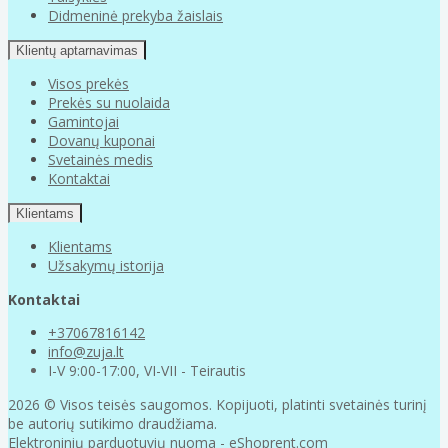
Didmeninė prekyba žaislais
Klientų aptarnavimas
Visos prekės
Prekės su nuolaida
Gamintojai
Dovanų kuponai
Svetainės medis
Kontaktai
Klientams
Klientams
Užsakymų istorija
Kontaktai
+37067816142
info@zuja.lt
I-V 9:00-17:00, VI-VII - Teirautis
2026 © Visos teisės saugomos. Kopijuoti, platinti svetainės turinį
be autorių sutikimo draudžiama.
Elektroninių parduotuvių nuoma
-
eShoprent.com