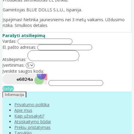
Gamintojas BLUE DOLLS S.L.U., Ispanija.
Įspėjimas! Netinka jaunesniems nei 3 metų vaikams. Uždusimo
rizika. Smulkios detalės.
Parašyti atsiliepimą
Vardas:
El. pašto adresas:
Atsiliepimas:
Įvertinimas:
Įveskite saugos kodą:
Rašyti
Informacija
Privatumo politika
Apie mus
Kaip užsisakyti?
Atsiskaitymo būdai
Prekių pristatymas
Taisyklės