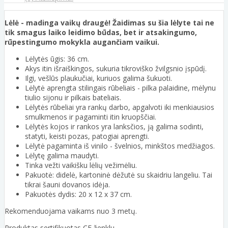
Lėlė - madinga vaikų draugė! Žaidimas su šia lėlyte tai ne
tik smagus laiko leidimo būdas, bet ir atsakingumo,
rūpestingumo mokykla augančiam vaikui.
Lėlytės ūgis: 36 cm.
Akys itin išraiškingos, sukuria tikroviško žvilgsnio įspūdį.
Ilgi, vešlūs plaukučiai, kuriuos galima šukuoti.
Lėlytė aprengta stilingais rūbeliais - pilka palaidine, mėlynu
tiulio sijonu ir pilkais bateliais.
Lėlytės rūbeliai yra rankų darbo, apgalvoti iki menkiausios
smulkmenos ir pagaminti itin kruopščiai.
Lėlytės kojos ir rankos yra lanksčios, ją galima sodinti,
statyti, keisti pozas, patogiai aprengti.
Lėlytė pagaminta iš vinilo - švelnios, minkštos medžiagos.
Lėlytę galima maudyti.
Tinka vežti vaikišku lėlių vežimėliu.
Pakuotė: didelė, kartoninė dėžutė su skaidriu langeliu. Tai
tikrai šauni dovanos idėja.
Pakuotės dydis: 20 x 12 x 37 cm.
Rekomenduojama vaikams nuo 3 metų.
Produktas sertifikuotas CE ženklu.