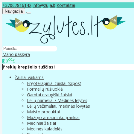
+37067816142
info@zuja.lt
Kontaktai
Navigacija
Mano paskyra
00
0
€
0
Prekių krepšelis tuščias!
Žaislai vaikams
Ergoterapiniai žaislai (kilpos)
Formelių rūšiuoklė
Gamtai draugiški žaislai
Lėlių nameliai / Medinės lėlytės
Lėlių vežimėliai, medinės lovytės
Maisto produktai
Mažojo amatininko įrankiai
Mediniai žaislai
Medinės kaladėlės