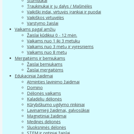
Stumdukai
Traukinukai ir jų dalys / Mašinėlės
Vaikiški indai, virtuvės įrankiai ir puodai
Vaikiškos virtuvėlės
Varstymo žaislai
Vaikams pagal amžių
Žaislai kūdikiui 0 - 12 mėn.
Vaikams nuo 1 iki 3 metukų
Vaikams nuo 3 metų ir vyresniems
Vaikams nuo 8 metų
Mergaitėms ir berniukams
Žaislai berniukams
Žaislai mergaitėms
Edukaciniai žaidimai
Atminties lavinimo žaidimai
Domino
Dėlionės vaikams
Kaladėlių dėlionės
Kūrybiškumo ugdymo rinkiniai
Lavinamieji žaidimai, galvosūkiai
Magnetiniai žaidimai
Medinės dėlionės
Sluoksninės dėlonės
STEM ir optiniai žaislai