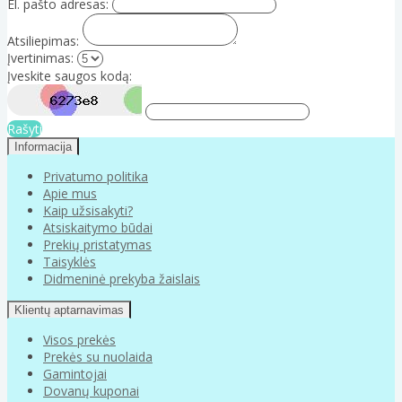
El. pašto adresas:
Atsiliepimas:
Įvertinimas:
Įveskite saugos kodą:
Rašyti
Informacija
Privatumo politika
Apie mus
Kaip užsisakyti?
Atsiskaitymo būdai
Prekių pristatymas
Taisyklės
Didmeninė prekyba žaislais
Klientų aptarnavimas
Visos prekės
Prekės su nuolaida
Gamintojai
Dovanų kuponai