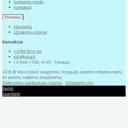
Svetainės medis
Kontaktai
Klientams
Klientams
Užsakymų istorija
Kontaktai
+37067816142
info@zuja.lt
I-V 9:00-17:00, VI-VII - Teirautis
2026 © Visos teisės saugomos. Kopijuoti, platinti svetainės turinį
be autorių sutikimo draudžiama.
Elektroninių parduotuvių nuoma
-
eShoprent.com
Rašyti
Skambinti