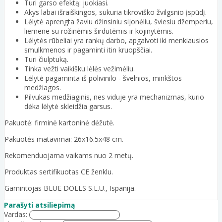
Turi garso efektą: juokiasi.
Akys labai išraiškingos, sukuria tikroviško žvilgsnio įspūdį.
Lėlytė aprengta žaviu džinsiniu sijonėliu, šviesiu džemperiu,
liemene su rožinėmis širdutėmis ir kojinytėmis.
Lėlytės rūbeliai yra rankų darbo, apgalvoti iki menkiausios
smulkmenos ir pagaminti itin kruopščiai.
Turi čiulptuką.
Tinka vežti vaikišku lėlės vežimėliu.
Lėlytė pagaminta iš polivinilo - švelnios, minkštos
medžiagos.
Pilvukas medžiaginis, nes viduje yra mechanizmas, kurio
dėka lėlytė skleidžia garsus.
Pakuotė: firminė kartoninė dėžutė.
Pakuotės matavimai: 26x16.5x48 cm.
Rekomenduojama vaikams nuo 2 metų.
Produktas sertifikuotas CE ženklu.
Gamintojas BLUE DOLLS S.L.U., Ispanija.
Parašyti atsiliepimą
Vardas: