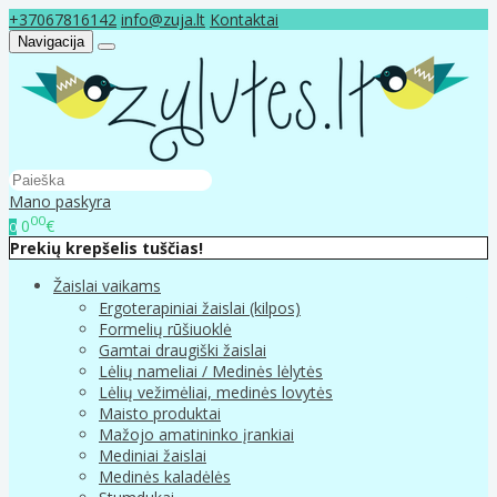
+37067816142
info@zuja.lt
Kontaktai
Navigacija
Mano paskyra
00
0
€
0
Prekių krepšelis tuščias!
Žaislai vaikams
Ergoterapiniai žaislai (kilpos)
Formelių rūšiuoklė
Gamtai draugiški žaislai
Lėlių nameliai / Medinės lėlytės
Lėlių vežimėliai, medinės lovytės
Maisto produktai
Mažojo amatininko įrankiai
Mediniai žaislai
Medinės kaladėlės