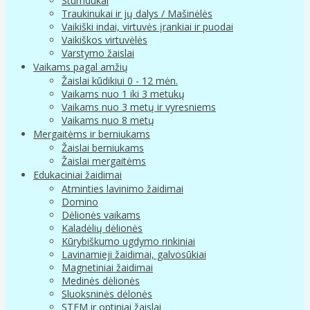
Stumdukai
Traukinukai ir jų dalys / Mašinėlės
Vaikiški indai, virtuvės įrankiai ir puodai
Vaikiškos virtuvėlės
Varstymo žaislai
Vaikams pagal amžių
Žaislai kūdikiui 0 - 12 mėn.
Vaikams nuo 1 iki 3 metukų
Vaikams nuo 3 metų ir vyresniems
Vaikams nuo 8 metų
Mergaitėms ir berniukams
Žaislai berniukams
Žaislai mergaitėms
Edukaciniai žaidimai
Atminties lavinimo žaidimai
Domino
Dėlionės vaikams
Kaladėlių dėlionės
Kūrybiškumo ugdymo rinkiniai
Lavinamieji žaidimai, galvosūkiai
Magnetiniai žaidimai
Medinės dėlionės
Sluoksninės dėlonės
STEM ir optiniai žaislai