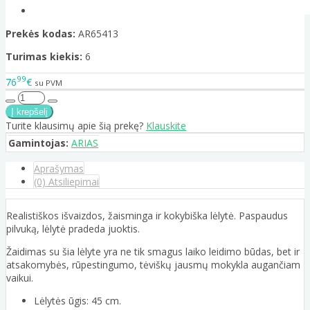
Prekės kodas:
AR65413
Turimas kiekis:
6
99
76
€
su PVM
Turite klausimų apie šią prekę?
Klauskite
Gamintojas:
ARIAS
Aprašymas
(0) Atsiliepimai
Realistiškos išvaizdos, žaisminga ir kokybiška lėlytė. Paspaudus
pilvuką, lėlytė pradeda juoktis.
Žaidimas su šia lėlyte yra ne tik smagus laiko leidimo būdas, bet ir
atsakomybės, rūpestingumo, tėviškų jausmų mokykla augančiam
vaikui.
Lėlytės ūgis: 45 cm.