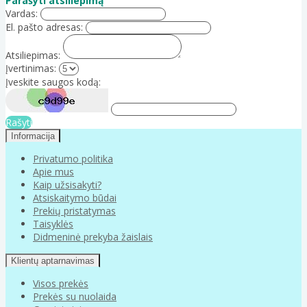
Parašyti atsiliepimą
Vardas:
El. pašto adresas:
Atsiliepimas:
Įvertinimas:
Įveskite saugos kodą:
Rašyti
Informacija
Privatumo politika
Apie mus
Kaip užsisakyti?
Atsiskaitymo būdai
Prekių pristatymas
Taisyklės
Didmeninė prekyba žaislais
Klientų aptarnavimas
Visos prekės
Prekės su nuolaida