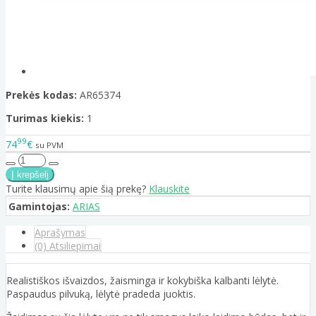
Prekės kodas:
AR65374
Turimas kiekis:
1
99
74
€
su PVM
Turite klausimų apie šią prekę?
Klauskite
Gamintojas:
ARIAS
Aprašymas
(0) Atsiliepimai
Realistiškos išvaizdos, žaisminga ir kokybiška kalbanti lėlytė.
Paspaudus pilvuką, lėlytė pradeda juoktis.