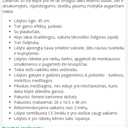
Žaidimas su šia lėlyte yra ne tik smagus laiko leidimo būdas, bet ir
atsakomybės, rūpestingumo, tėviškų jausmų mokykla augančiam
vaikui.
Lėlytės ūgis: 45 cm.
Turi garso efektą: juokiasi.
Su plaukučiais.
Akys labai išraiškingos, sukuria tikroviško žvilgsnio įspūdį.
Turi čiulptuką.
Lėlytė aprengta žavia smėline suknele, šiltu rausvu švarkeliu
ir kojinytėmis.
Lėlytės rūbeliai yra rankų darbo, apgalvoti iki menkiausios
smulkmenos ir pagaminti itin kruopščiai.
Tinka vežti vaikišku lėlės vežimėliu.
Lėlytės galvytė ir galūnės pagamintos iš polivinilo - švelnios,
minkštos medžiagos.
Pilvukas medžiaginis, nes viduje yra mechanizmas, kurio
dėka lėlytė skleidžia garsus.
Pakuotė: firminė kartoninė dėžutė.
Pakuotės matavimai: 26 x 16.5 x 48 cm.
Rekomenduojama vaikams nuo 2 metų.
Lėlytė sertifikuota CE ženklu ir yra visiškai saugi vaikams.
Lėlytės ir jos rūbelių kilmės šalis: Ispanija.