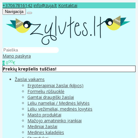
+37067816142
info@zuja.lt
Kontaktai
Navigacija
Mano paskyra
00
0
€
0
Prekių krepšelis tuščias!
Žaislai vaikams
Ergoterapiniai žaislai (kilpos)
Formelių rūšiuoklė
Gamtai draugiški žaislai
Lėlių nameliai / Medinės lėlytės
Lėlių vežimėliai, medinės lovytės
Maisto produktai
Mažojo amatininko įrankiai
Mediniai žaislai
Medinės kaladėlės