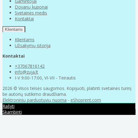
Gamintojai
Dovanų kuponai
Svetainės medis
Kontaktai
Klientams
Klientams
Užsakymų istorija
Kontaktai
+37067816142
info@zuja.lt
I-V 9:00-17:00, VI-VII - Teirautis
2026 © Visos teisės saugomos. Kopijuoti, platinti svetainės turinį
be autorių sutikimo draudžiama.
Elektroninių parduotuvių nuoma
-
eShoprent.com
Rašyti
Skambinti