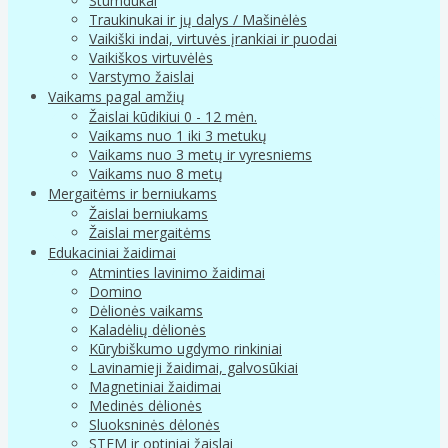
Stumdukai
Traukinukai ir jų dalys / Mašinėlės
Vaikiški indai, virtuvės įrankiai ir puodai
Vaikiškos virtuvėlės
Varstymo žaislai
Vaikams pagal amžių
Žaislai kūdikiui 0 - 12 mėn.
Vaikams nuo 1 iki 3 metukų
Vaikams nuo 3 metų ir vyresniems
Vaikams nuo 8 metų
Mergaitėms ir berniukams
Žaislai berniukams
Žaislai mergaitėms
Edukaciniai žaidimai
Atminties lavinimo žaidimai
Domino
Dėlionės vaikams
Kaladėlių dėlionės
Kūrybiškumo ugdymo rinkiniai
Lavinamieji žaidimai, galvosūkiai
Magnetiniai žaidimai
Medinės dėlionės
Sluoksninės dėlonės
STEM ir optiniai žaislai