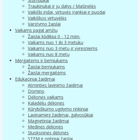
Stumdukai
Traukinukai ir jų dalys / Mašinėlės
Vaikiški indai, virtuvės įrankiai ir puodai
Vaikiškos virtuvėlės
Varstymo žaislai
Vaikams pagal amžių
Žaislai kūdikiui 0 - 12 mėn.
Vaikams nuo 1 iki 3 metukų
Vaikams nuo 3 metų ir vyresniems
Vaikams nuo 8 metų
Mergaitėms ir berniukams
Žaislai berniukams
Žaislai mergaitėms
Edukaciniai žaidimai
Atminties lavinimo žaidimai
Domino
Dėlionės vaikams
Kaladėlių dėlionės
Kūrybiškumo ugdymo rinkiniai
Lavinamieji žaidimai, galvosūkiai
Magnetiniai žaidimai
Medinės dėlionės
Sluoksninės dėlonės
STEM ir optiniai žaislai