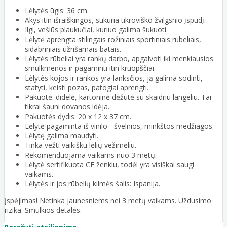
Lėlytės ūgis: 36 cm.
Akys itin išraiškingos, sukuria tikroviško žvilgsnio įspūdį.
Ilgi, vešlūs plaukučiai, kuriuo galima šukuoti.
Lėlytė aprengta stilingais rožiniais sportiniais rūbeliais,
sidabriniais užrišamais batais.
Lėlytės rūbeliai yra rankų darbo, apgalvoti iki menkiausios
smulkmenos ir pagaminti itin kruopščiai.
Lėlytės kojos ir rankos yra lanksčios, ją galima sodinti,
statyti, keisti pozas, patogiai aprengti.
Pakuotė: didelė, kartoninė dėžutė su skaidriu langeliu. Tai
tikrai šauni dovanos idėja.
Pakuotės dydis: 20 x 12 x 37 cm.
Lėlytė pagaminta iš vinilo - švelnios, minkštos medžiagos.
Lėlytę galima maudyti.
Tinka vežti vaikišku lėlių vežimėliu.
Rekomenduojama vaikams nuo 3 metų.
Lėlytė sertifikuota CE ženklu, todėl yra visiškai saugi
vaikams.
Lėlytės ir jos rūbelių kilmės šalis: Ispanija.
Įspėjimas! Netinka jaunesniems nei 3 metų vaikams. Uždusimo
rizika. Smulkios detalės.