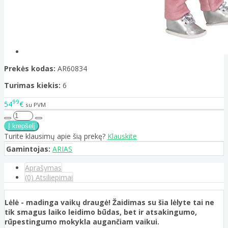
Prekės kodas:
AR60834
Turimas kiekis:
6
99
54
€
su PVM
Turite klausimų apie šią prekę?
Klauskite
Gamintojas:
ARIAS
Aprašymas
(0) Atsiliepimai
Lėlė - madinga vaikų draugė! Žaidimas su šia lėlyte tai ne
tik smagus laiko leidimo būdas, bet ir atsakingumo,
rūpestingumo mokykla augančiam vaikui.