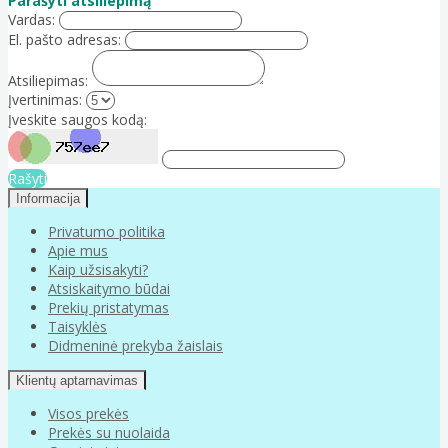
Parašyti atsiliepimą
Vardas:
El. pašto adresas:
Atsiliepimas:
Įvertinimas:
Įveskite saugos kodą:
Rašyti
Informacija
Privatumo politika
Apie mus
Kaip užsisakyti?
Atsiskaitymo būdai
Prekių pristatymas
Taisyklės
Didmeninė prekyba žaislais
Klientų aptarnavimas
Visos prekės
Prekės su nuolaida