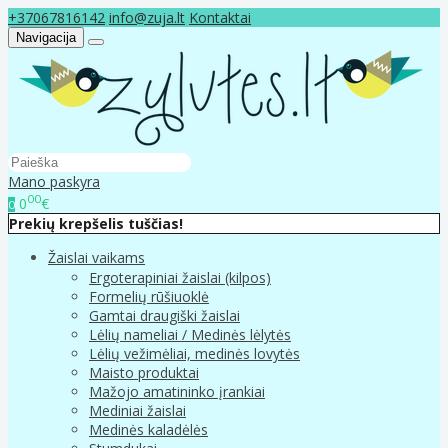
+37067816142
info@zuja.lt
Kontaktai
Navigacija
Mano paskyra
00
0
€
0
Prekių krepšelis tuščias!
Žaislai vaikams
Ergoterapiniai žaislai (kilpos)
Formelių rūšiuoklė
Gamtai draugiški žaislai
Lėlių nameliai / Medinės lėlytės
Lėlių vežimėliai, medinės lovytės
Maisto produktai
Mažojo amatininko įrankiai
Mediniai žaislai
Medinės kaladėlės