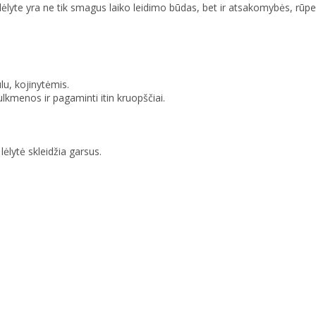
ia lėlyte yra ne tik smagus laiko leidimo būdas, bet ir atsakomybės, 
lu, kojinytėmis.
lkmenos ir pagaminti itin kruopščiai.
ėlytė skleidžia garsus.