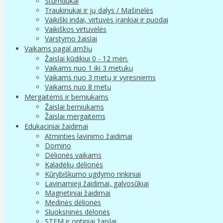
Stumdukai
Traukinukai ir jų dalys / Mašinėlės
Vaikiški indai, virtuvės įrankiai ir puodai
Vaikiškos virtuvėlės
Varstymo žaislai
Vaikams pagal amžių
Žaislai kūdikiui 0 - 12 mėn.
Vaikams nuo 1 iki 3 metukų
Vaikams nuo 3 metų ir vyresniems
Vaikams nuo 8 metų
Mergaitėms ir berniukams
Žaislai berniukams
Žaislai mergaitėms
Edukaciniai žaidimai
Atminties lavinimo žaidimai
Domino
Dėlionės vaikams
Kaladėlių dėlionės
Kūrybiškumo ugdymo rinkiniai
Lavinamieji žaidimai, galvosūkiai
Magnetiniai žaidimai
Medinės dėlionės
Sluoksninės dėlonės
STEM ir optiniai žaislai