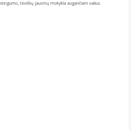
rūpestingumo, tėviškų jausmų mokykla augančiam vaikui.