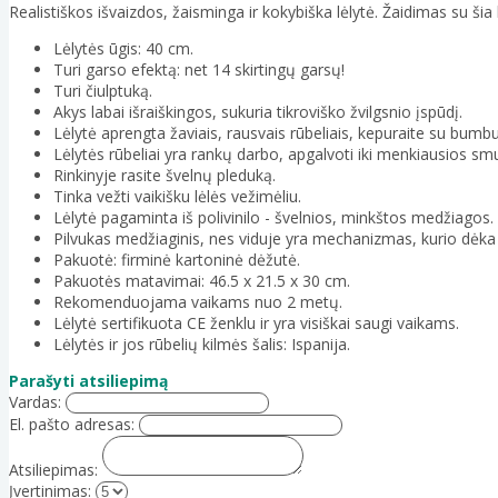
Realistiškos išvaizdos, žaisminga ir kokybiška lėlytė. Žaidimas su š
Lėlytės ūgis: 40 cm.
Turi garso efektą: net 14 skirtingų garsų!
Turi čiulptuką.
Akys labai išraiškingos, sukuria tikroviško žvilgsnio įspūdį.
Lėlytė aprengta žaviais, rausvais rūbeliais, kepuraite su bumbu
Lėlytės rūbeliai yra rankų darbo, apgalvoti iki menkiausios smu
Rinkinyje rasite švelnų pleduką.
Tinka vežti vaikišku lėlės vežimėliu.
Lėlytė pagaminta iš polivinilo - švelnios, minkštos medžiagos.
Pilvukas medžiaginis, nes viduje yra mechanizmas, kurio dėka l
Pakuotė: firminė kartoninė dėžutė.
Pakuotės matavimai: 46.5 x 21.5 x 30 cm.
Rekomenduojama vaikams nuo 2 metų.
Lėlytė sertifikuota CE ženklu ir yra visiškai saugi vaikams.
Lėlytės ir jos rūbelių kilmės šalis: Ispanija.
Parašyti atsiliepimą
Vardas:
El. pašto adresas:
Atsiliepimas:
Įvertinimas: