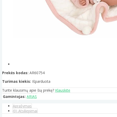
Prekės kodas:
AR60754
Turimas kiekis:
Išparduota
Turite klausimų apie šią prekę?
Klauskite
Gamintojas:
ARIAS
Aprašymas
(0) Atsiliepimai