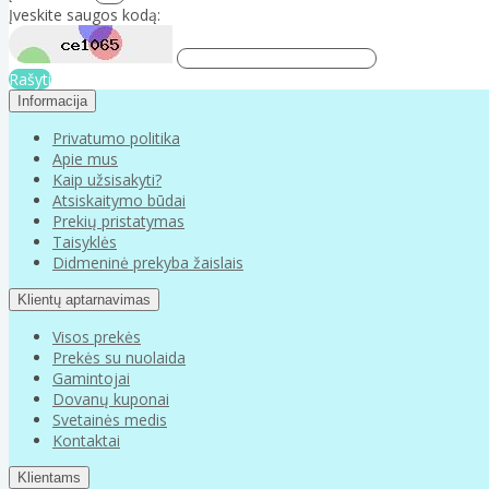
Įveskite saugos kodą:
Rašyti
Informacija
Privatumo politika
Apie mus
Kaip užsisakyti?
Atsiskaitymo būdai
Prekių pristatymas
Taisyklės
Didmeninė prekyba žaislais
Klientų aptarnavimas
Visos prekės
Prekės su nuolaida
Gamintojai
Dovanų kuponai
Svetainės medis
Kontaktai
Klientams