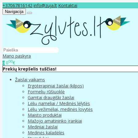
+37067816142
info@zuja.lt
Kontaktai
Navigacija
Mano paskyra
00
0
€
0
Prekių krepšelis tuščias!
Žaislai vaikams
Ergoterapiniai žaislai (kilpos)
Formelių rūšiuoklė
Gamtai draugiški žaislai
Lėlių nameliai / Medinės lėlytės
Lėlių vežimėliai, medinės lovytės
Maisto produktai
Mažojo amatininko įrankiai
Mediniai žaislai
Medinės kaladėlės