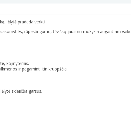
ką, lėlytė pradeda verkti.
ir atsakomybės, rūpestingumo, tėviškų jausmų mokykla augančiam vaiku
ite, kojinytėmis.
lkmenos ir pagaminti itin kruopščiai.
ėlytė skleidžia garsus.