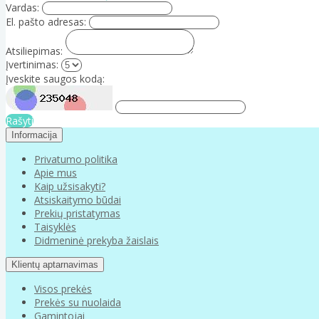
Vardas:
El. pašto adresas:
Atsiliepimas:
Įvertinimas:
Įveskite saugos kodą:
Rašyti
Informacija
Privatumo politika
Apie mus
Kaip užsisakyti?
Atsiskaitymo būdai
Prekių pristatymas
Taisyklės
Didmeninė prekyba žaislais
Klientų aptarnavimas
Visos prekės
Prekės su nuolaida
Gamintojai