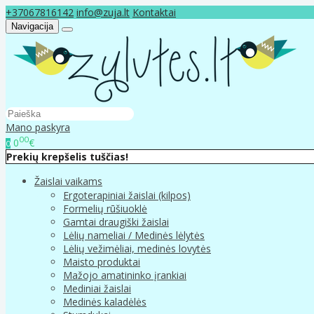
+37067816142
info@zuja.lt
Kontaktai
Navigacija
Mano paskyra
00
0
€
0
Prekių krepšelis tuščias!
Žaislai vaikams
Ergoterapiniai žaislai (kilpos)
Formelių rūšiuoklė
Gamtai draugiški žaislai
Lėlių nameliai / Medinės lėlytės
Lėlių vežimėliai, medinės lovytės
Maisto produktai
Mažojo amatininko įrankiai
Mediniai žaislai
Medinės kaladėlės