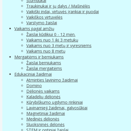
Stumdukai
Traukinukai ir jų dalys / Mašinėlės
Vaikiški indai, virtuvės įrankiai ir puodai
Vaikiškos virtuvėlės
Varstymo žaislai
Vaikams pagal amžių
Žaislai kūdikiui 0 - 12 mėn.
Vaikams nuo 1 iki 3 metukų
Vaikams nuo 3 metų ir vyresniems
Vaikams nuo 8 metų
Mergaitėms ir berniukams
Žaislai berniukams
Žaislai mergaitėms
Edukaciniai žaidimai
Atminties lavinimo žaidimai
Domino
Dėlionės vaikams
Kaladėlių dėlionės
Kūrybiškumo ugdymo rinkiniai
Lavinamieji žaidimai, galvosūkiai
Magnetiniai žaidimai
Medinės dėlionės
Sluoksninės dėlonės
STEM ir optiniai žaislai