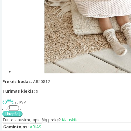
Prekės kodas:
AR50812
Turimas kiekis:
9
99
69
€
su PVM
Turite klausimų apie šią prekę?
Klauskite
Gamintojas:
ARIAS