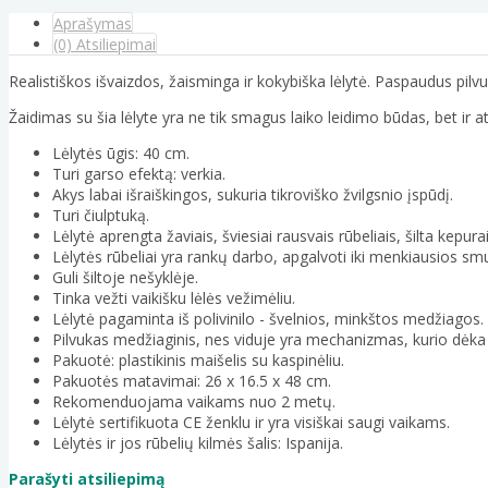
Aprašymas
(0) Atsiliepimai
Realistiškos išvaizdos, žaisminga ir kokybiška lėlytė. Paspaudus pilvu
Žaidimas su šia lėlyte yra ne tik smagus laiko leidimo būdas, bet 
Lėlytės ūgis: 40 cm.
Turi garso efektą: verkia.
Akys labai išraiškingos, sukuria tikroviško žvilgsnio įspūdį.
Turi čiulptuką.
Lėlytė aprengta žaviais, šviesiai rausvais rūbeliais, šilta kepura
Lėlytės rūbeliai yra rankų darbo, apgalvoti iki menkiausios smu
Guli šiltoje nešyklėje.
Tinka vežti vaikišku lėlės vežimėliu.
Lėlytė pagaminta iš polivinilo - švelnios, minkštos medžiagos.
Pilvukas medžiaginis, nes viduje yra mechanizmas, kurio dėka l
Pakuotė: plastikinis maišelis su kaspinėliu.
Pakuotės matavimai: 26 x 16.5 x 48 cm.
Rekomenduojama vaikams nuo 2 metų.
Lėlytė sertifikuota CE ženklu ir yra visiškai saugi vaikams.
Lėlytės ir jos rūbelių kilmės šalis: Ispanija.
Parašyti atsiliepimą