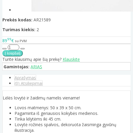
Prekės kodas:
AR21589
Turimas kiekis:
2
99
89
€
su PVM
Turite klausimų apie šią prekę?
Klauskite
Gamintojas:
ARIAS
Aprašymas
(0) Atsiliepimai
Lėlės lovytė ir žaidimų namelis viename!
Lovos matmenys: 50 x 39 x 50 cm.
Pagaminta iš geriausios kokybės medienos.
Tinka lėlytėms iki 45 cm.
Lovytė rožinės spalvos, dekoruota žaisminga gyvūnų
iliustracija.