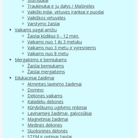
Stumdukai
Traukinukai ir jų dalys / Mašinėlės
Vaikiški indai, virtuvės įrankiai ir puodai
Vaikiškos virtuvėlės
Varstymo žaislai
Vaikams pagal amžių
Žaislai kūdikiui 0 - 12 mėn.
Vaikams nuo 1 iki 3 metukų
Vaikams nuo 3 metų ir vyresniems
Vaikams nuo 8 metų
Mergaitėms ir berniukams
Žaislai berniukams
Žaislai mergaitėms
Edukaciniai žaidimai
Atminties lavinimo žaidimai
Domino
Dėlionės vaikams
Kaladėlių dėlionės
Kūrybiškumo ugdymo rinkiniai
Lavinamieji žaidimai, galvosūkiai
Magnetiniai žaidimai
Medinės dėlionės
Sluoksninės dėlonės
STEM ir optiniai žaislai