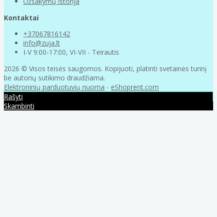
Užsakymų istorija
Kontaktai
+37067816142
info@zuja.lt
I-V 9:00-17:00, VI-VII - Teirautis
2026 © Visos teisės saugomos. Kopijuoti, platinti svetainės turinį
be autorių sutikimo draudžiama.
Elektroninių parduotuvių nuoma
-
eShoprent.com
Rašyti
Skambinti