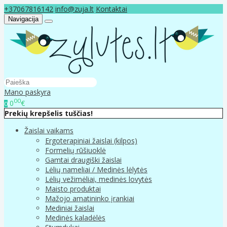
+37067816142
info@zuja.lt
Kontaktai
Navigacija
Mano paskyra
00
0
€
0
Prekių krepšelis tuščias!
Žaislai vaikams
Ergoterapiniai žaislai (kilpos)
Formelių rūšiuoklė
Gamtai draugiški žaislai
Lėlių nameliai / Medinės lėlytės
Lėlių vežimėliai, medinės lovytės
Maisto produktai
Mažojo amatininko įrankiai
Mediniai žaislai
Medinės kaladėlės