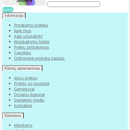
Rašyti
Informacija
Privatumo politika
Apie mus
Kaip užsisakyti?
Atsiskaitymo būdai
Prekių pristatymas
Taisyklės
Didmeninė prekyba žaislais
Klientų aptarnavimas
Visos prekės
Prekės su nuolaida
Gamintojai
Dovanų kuponai
Svetainės medis
Kontaktai
Klientams
Klientams