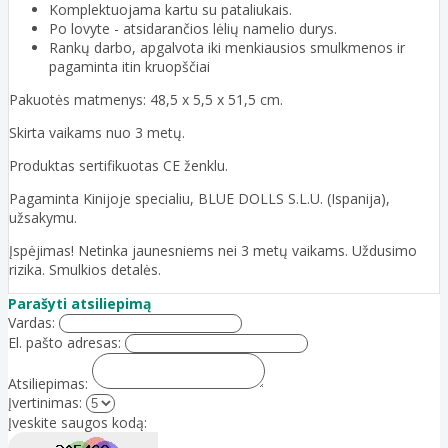
Komplektuojama kartu su pataliukais.
Po lovyte - atsidarančios lėlių namelio durys.
Rankų darbo, apgalvota iki menkiausios smulkmenos ir
pagaminta itin kruopščiai
Pakuotės matmenys: 48,5 x 5,5 x 51,5 cm.
Skirta vaikams nuo 3 metų.
Produktas sertifikuotas CE ženklu.
Pagaminta Kinijoje specialiu, BLUE DOLLS S.L.U. (Ispanija),
užsakymu.
Įspėjimas! Netinka jaunesniems nei 3 metų vaikams. Uždusimo
rizika. Smulkios detalės.
Parašyti atsiliepimą
Vardas:
El. pašto adresas:
Atsiliepimas:
Įvertinimas:
Įveskite saugos kodą: