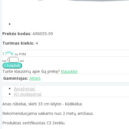
Prekės kodas:
AR6055-09
Turimas kiekis:
4
99
17
€
su PVM
Turite klausimų apie šią prekę?
Klauskite
Gamintojas:
ARIAS
Aprašymas
(0) Atsiliepimai
Arias rūbeliai, skirti 33 cm lėlytei - kūdikėliui.
Rekomenduojama vaikams nuo 2 metų amžiaus.
Produktas sertifikuotas CE ženklu.