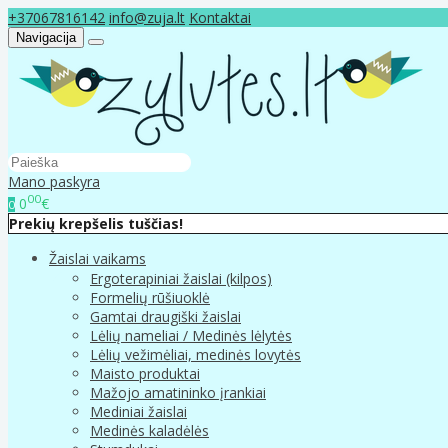
+37067816142
info@zuja.lt
Kontaktai
Navigacija
Mano paskyra
00
0
€
0
Prekių krepšelis tuščias!
Žaislai vaikams
Ergoterapiniai žaislai (kilpos)
Formelių rūšiuoklė
Gamtai draugiški žaislai
Lėlių nameliai / Medinės lėlytės
Lėlių vežimėliai, medinės lovytės
Maisto produktai
Mažojo amatininko įrankiai
Mediniai žaislai
Medinės kaladėlės