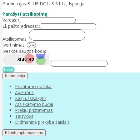
Gamintojas BLUE DOLLS S.L.U., Ispanija.
Parašyti atsiliepimą
Vardas:
El. pašto adresas:
Atsiliepimas:
Įvertinimas:
Įveskite saugos kodą:
Rašyti
Informacija
Privatumo politika
Apie mus
Kaip užsisakyti?
Atsiskaitymo būdai
Prekių pristatymas
Taisyklės
Didmeninė prekyba žaislais
Klientų aptarnavimas