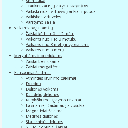
Stumdukai
Traukinukai ir jų dalys / Mašinėlės
Vaikiški indai, virtuvės įrankiai ir puodai
Vaikiškos virtuvėlės
Varstymo žaislai
Vaikams pagal amžių
Žaislai kūdikiui 0 - 12 mėn.
Vaikams nuo 1 iki 3 metukų
Vaikams nuo 3 metų ir vyresniems
Vaikams nuo 8 metų
Mergaitėms ir berniukams
Žaislai berniukams
Žaislai mergaitėms
Edukaciniai žaidimai
Atminties lavinimo žaidimai
Domino
Dėlionės vaikams
Kaladėlių dėlionės
Kūrybiškumo ugdymo rinkiniai
Lavinamieji žaidimai, galvosūkiai
Magnetiniai žaidimai
Medinės dėlionės
Sluoksninės dėlonės
STEM ir optiniai žaislai