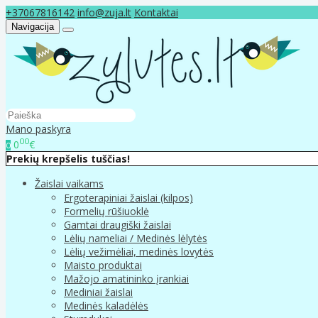
+37067816142
info@zuja.lt
Kontaktai
Navigacija
Mano paskyra
00
0
€
0
Prekių krepšelis tuščias!
Žaislai vaikams
Ergoterapiniai žaislai (kilpos)
Formelių rūšiuoklė
Gamtai draugiški žaislai
Lėlių nameliai / Medinės lėlytės
Lėlių vežimėliai, medinės lovytės
Maisto produktai
Mažojo amatininko įrankiai
Mediniai žaislai
Medinės kaladėlės