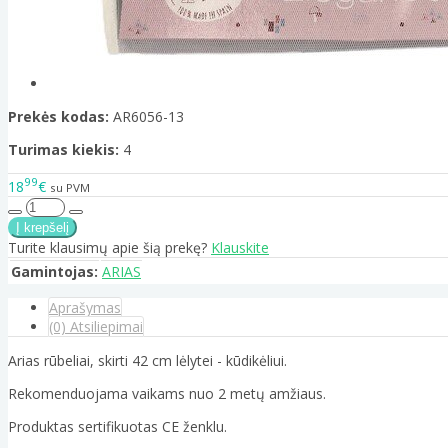
Prekės kodas:
AR6056-13
Turimas kiekis:
4
99
18
€
su PVM
Turite klausimų apie šią prekę?
Klauskite
Gamintojas:
ARIAS
Aprašymas
(0) Atsiliepimai
Arias rūbeliai, skirti 42 cm lėlytei - kūdikėliui.
Rekomenduojama vaikams nuo 2 metų amžiaus.
Produktas sertifikuotas CE ženklu.