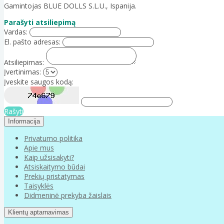
Gamintojas BLUE DOLLS S.L.U., Ispanija.
Parašyti atsiliepimą
Vardas:
El. pašto adresas:
Atsiliepimas:
Įvertinimas:
Įveskite saugos kodą:
Rašyti
Informacija
Privatumo politika
Apie mus
Kaip užsisakyti?
Atsiskaitymo būdai
Prekių pristatymas
Taisyklės
Didmeninė prekyba žaislais
Klientų aptarnavimas