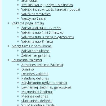
Stumdukai
Traukinukai ir jų dalys / Mašinėlės
Vaikiški indai, virtuvės įrankiai ir puodai
Vaikiškos virtuvėlės
Varstymo žaislai
Vaikams pagal amžių
Žaislai kūdikiui 0 - 12 mėn.
Vaikams nuo 1 iki 3 metukų
Vaikams nuo 3 metų ir vyresniems
Vaikams nuo 8 metų
Mergaitėms ir berniukams
Žaislai berniukams
Žaislai mergaitėms
Edukaciniai žaidimai
Atminties lavinimo žaidimai
Domino
Dėlionės vaikams
Kaladėlių dėlionės
Kūrybiškumo ugdymo rinkiniai
Lavinamieji žaidimai, galvosūkiai
Magnetiniai žaidimai
Medinės dėlionės
Sluoksninės dėlonės
STEM ir optiniai žaislai