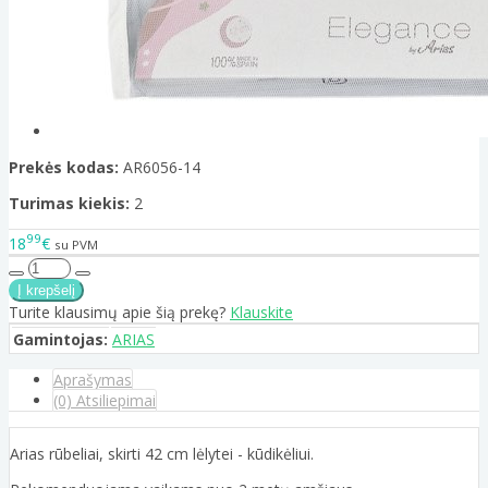
Prekės kodas:
AR6056-14
Turimas kiekis:
2
99
18
€
su PVM
Turite klausimų apie šią prekę?
Klauskite
Gamintojas:
ARIAS
Aprašymas
(0) Atsiliepimai
Arias rūbeliai, skirti 42 cm lėlytei - kūdikėliui.