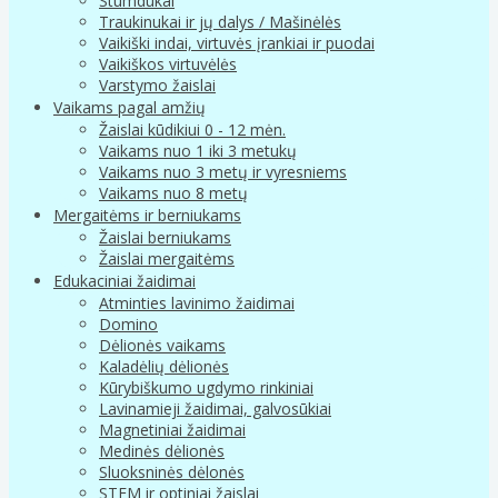
Stumdukai
Traukinukai ir jų dalys / Mašinėlės
Vaikiški indai, virtuvės įrankiai ir puodai
Vaikiškos virtuvėlės
Varstymo žaislai
Vaikams pagal amžių
Žaislai kūdikiui 0 - 12 mėn.
Vaikams nuo 1 iki 3 metukų
Vaikams nuo 3 metų ir vyresniems
Vaikams nuo 8 metų
Mergaitėms ir berniukams
Žaislai berniukams
Žaislai mergaitėms
Edukaciniai žaidimai
Atminties lavinimo žaidimai
Domino
Dėlionės vaikams
Kaladėlių dėlionės
Kūrybiškumo ugdymo rinkiniai
Lavinamieji žaidimai, galvosūkiai
Magnetiniai žaidimai
Medinės dėlionės
Sluoksninės dėlonės
STEM ir optiniai žaislai