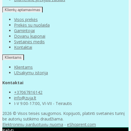
Klientų aptarnavimas
Visos prekės
Prekės su nuolaida
Gamintojai
Dovanų kuponai
Svetainės medis
Kontaktai
Klientams
Klientams
Užsakymų istorija
Kontaktai
+37067816142
info@zuja.lt
I-V 9:00-17:00, VI-VII - Teirautis
2026 © Visos teisės saugomos. Kopijuoti, platinti svetainės turinį
be autorių sutikimo draudžiama.
Elektroninių parduotuvių nuoma
-
eShoprent.com
Rašyti