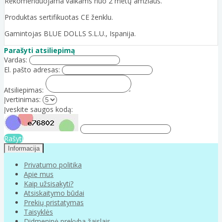
Rekomenduojama vaikams nuo 2 metų amžiaus.
Produktas sertifikuotas CE ženklu.
Gamintojas BLUE DOLLS S.L.U., Ispanija.
Parašyti atsiliepimą
Vardas:
El. pašto adresas:
Atsiliepimas:
Įvertinimas:
Įveskite saugos kodą:
Rašyti
Informacija
Privatumo politika
Apie mus
Kaip užsisakyti?
Atsiskaitymo būdai
Prekių pristatymas
Taisyklės
Didmeninė prekyba žaislais