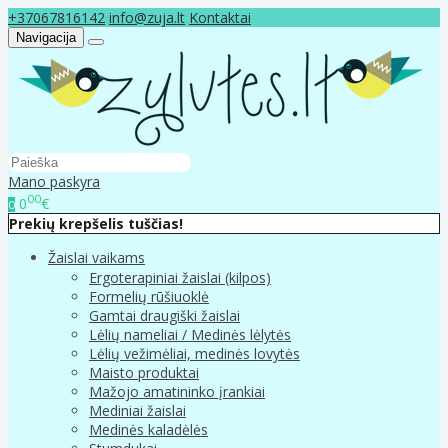
+37067816142
info@zuja.lt
Kontaktai
Navigacija
Mano paskyra
00
0
€
0
Prekių krepšelis tuščias!
Žaislai vaikams
Ergoterapiniai žaislai (kilpos)
Formelių rūšiuoklė
Gamtai draugiški žaislai
Lėlių nameliai / Medinės lėlytės
Lėlių vežimėliai, medinės lovytės
Maisto produktai
Mažojo amatininko įrankiai
Mediniai žaislai
Medinės kaladėlės